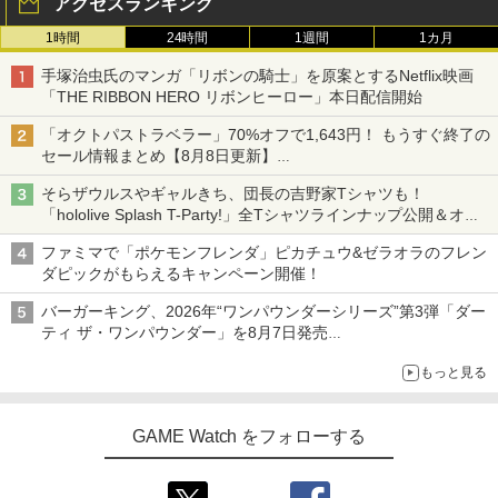
アクセスランキング
1時間
24時間
1週間
1カ月
手塚治虫氏のマンガ「リボンの騎士」を原案とするNetflix映画
「THE RIBBON HERO リボンヒーロー」本日配信開始
「オクトパストラベラー」70%オフで1,643円！ もうすぐ終了の
セール情報まとめ【8月8日更新】
ニンテンドーeショップでは「大神 絶景版」が67%オフで990円
そらザウルスやギャルきち、団長の吉野家Tシャツも！
「hololive Splash T-Party!」全Tシャツラインナップ公開＆オン
ライン販売開始
ファミマで「ポケモンフレンダ」ピカチュウ&ゼラオラのフレン
ダピックがもらえるキャンペーン開催！
バーガーキング、2026年“ワンパウンダーシリーズ”第3弾「ダー
ティ ザ・ワンパウンダー」を8月7日発売
「特製ガーリックマヨソース」を使用した超大型チーズバーガー
もっと見る
GAME Watch をフォローする