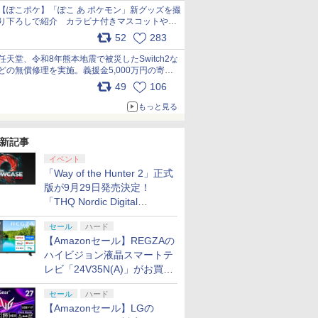
【ぽこポケ】「ぽこ あ ポケモン」新グッズを撮
7
2
2
2
8
3
3
3
9
4
り下ろしで紹介 カラビナ付きマスコットやス
クエアポーチが仲間入り
52
283
pic.x.com/XmVAgBxaW5
任天堂、令和8年熊本地震で被災したSwitch2な
どの無償修理を実施。義援金5,000万円の寄付
7
8
9
10
も発表 pic.x.com/BAYsMfUfUC
49
106
もっと見る
ch2】
ad by Daylight スペ
ation
u−ray】東のエデン 第2
【任天堂純正品】Nintendo
【中古】Monochrome (モノ
【特典】グランド・セフト・オートVI
【楽天ブックス限定配送パック】【楽
【新品】Nintendo Switch2
【中古】アイドルマスター
PlayStation5 Pro
ラブライブ！スーパースター!! 
Samsung micro
【中古】ブルー
itch 2 Proコン
ション 公式日本版
メーカー生産終
治【監督】
Switch 2 Proコントローラー
クローム) 通常版
(コードインボックス版、配送日：2026
天ブックス限定グッズ+楽天ブックス限
ソフト スプラトゥーン レイ
アニメ&G4U!パック VOL.5 -
First Generation LoveLi
Card 256GB for
ースト微笑を貴
￥137,979
E-A-FSSKA
】【メール便】
│ 純正 プロコン バイオハザ
年11月12日、プレイ開始日：2026年11
定先着特典+他】劇場版モノノ怪 第三
ダース【広田店】
PS3
LoveLive! Blu-ray BOX【
Switch 2
新記事
￥399
￥682
コントローラー]
ード レクイエム スイッチ2
月19日)(【初回購入封入特典】ヴィン
章 蛇神【Blu-ray】(2Lキャラファイン
Liella! ]
￥9,980
￥8,329
￥11,880
￥5,980
￥406
￥24,130
￥6,979
イベント
ワイヤレス スリープ解除 C
テージ・バイスシティパック)
マット+スマホショルダー+【坤と離】
「Way of the Hunter 2」正式
プリペイ
ぽこ あ ポケモン エキ
ニンテンドープリペイ
ニンテンドープリペイ
ニンテンド
ボタン 背面ボタン イヤホン
二振りの剣、十翼より来たる！スタジ
円|オンラ
スパンションパス|オン
版が9月29日発売決定！
ド番号 500円|オンライ
ド番号 2000円|オンラ
ド番号 30
ジャック HD振動
オ描き下ろしイラストボード) [ 神谷浩
ラインコード版
ンコード版
インコード版
インコード
史 ]
「THQ Nordic Digital
Showcase 2026」まとめ
￥4,400
￥500
￥2,000
￥3,000
セール
ハード
【Amazonセール】REGZAの
ハイビジョン液晶スマートテ
レビ「24V35N(A)」がお買い
得！
7
7
7
セール
ハード
8
8
8
9
9
9
10
10
10
【Amazonセール】LGの