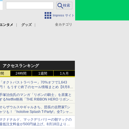
Impress サイト
全カテゴリ
エンタメ
グッズ
アクセスランキング
時間
24時間
1週間
1カ月
「オクトパストラベラー」70%オフで1,643
円！ もうすぐ終了のセール情報まとめ【8月8日
更新】
手塚治虫氏のマンガ「リボンの騎士」を原案と
ニンテンドーeショップでは「大神 絶景版」が
するNetflix映画「THE RIBBON HERO リボンヒ
67%オフで990円
ーロー」本日配信開始
そらザウルスやギャルきち、団長の吉野家Tシ
ャツも！「hololive Splash T-Party!」全Tシャツ
ラインナップ公開＆オンライン販売開始
マクドナルド、マックデリバリーの朝マックの
最低注文料金が500円値上げ。8月18日より
1,500円から受付