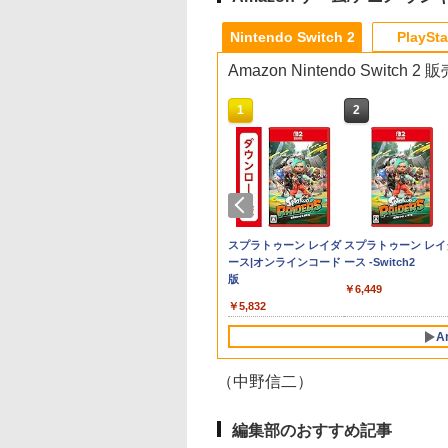
3
3
9
4
1
1
1
1
2
2
2
2
Nintendo Switch 2
PlaySta
Amazon Nintendo Switch
10
1
2
I
楽
o Switch2
ルマスター
PlayStation5 Pro
ラブライブ！スーパースター!! Liella!
Samsung microSD Express
【中古】ブルーブレイカーバ
Switch2 保護フィルム
【新品】PS5 Dead by Daylight スペ
【中古】PlayStation
【中古】【Blu−ray】東のエデン 第2
【特典】
【中古】Monoc
【特
【楽
26
ス限
ゥーン レイ
ク VOL.5 -
First Generation LoveLive!＆Special
Card 256GB for Nintendo
ースト微笑を貴方と
スイッチ2 保護フィル
シャルエディション 公式日本版
Camera【メーカー生産終
巻 / 神山健治【監督】
STEINS;GATE
クローム) 通常
(コ
天ブ
￥137,979
11
三
】
LoveLive! Blu-ray BOX【Blu-ray】 [
Switch 2
ム switch2 フィルム
【CERO:Z】【メール便】
了】
RE:BOOT Switch
年11
定先
￥682
￥320
￥399
ン
イン
Liella! ]
Switch2 ガラスフィル
(【早期購入同梱特典
月1
章 蛇
￥24,130
￥6,979
￥1,000
￥3,220
￥362
￥7,293
￥8,3
￥11,
】
ム スイッチ2 フィルム
「STEINS;GATE 変
テー
マッ
テンドープリペイ
ニンテンドープリペイ
スプラトゥーン レイダ
スプラトゥーン レイ
ジ
ガイド 貼り付け キット
空間のオクテット」
二振
号 2000円|オンラ
ド番号 3000円|オンラ
ース|オンラインコード
ース -Switch2
谷浩
カバー Switch 2 本体
DLC)
オ描
コード版
インコード版
版
アクセサリー
史 ]
￥6,449
Nintendo Switch2 ケ
000
￥3,000
￥5,832
ース 可 透明 ブルーラ
イト カット 99％
A
FIRME
（中野信二）
10
10
10
1
1
1
2
2
2
編集部のおすすめ記事