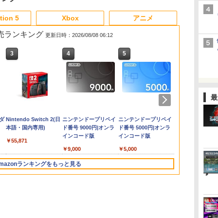
3
3
4
3
3
4
5
6
1
1
1
tion 5
Xbox
アニメ
 2 販売ランキング
更新日時：2026/08/08 06:12
3
4
5
6
hrome (モノ
典】グランド・セフト・オートVI
天ブックス限定配送パック】【楽
任天堂 【Switch2】ゼ
【中古】アイドルマスター
【特典】ほの暮しの
PlayStation5 Pro
ラブライブ！スーパースター!! Liella!
【中古】ブルーブレイカーバ
SanDisk サンディスク
任天堂 【Swit
【新品】PS5 De
【中古】PlaySt
【中古】【Bl
版
ードインボックス版、配送日：2026
ックス限定グッズ+楽天ブックス限
ルダの伝説 ブレス オブ
アニメ&G4U!パック VOL.5 -
庭 switch2版(【初回
First Generation LoveLive!＆Special
ースト微笑を貴方と
microSD Express
Nintendo Sw
シャルエディ
Camera【
巻 / 神山健
￥137,979
2版
月12日、プレイ開始日：2026年11
着特典+他】劇場版モノノ怪 第三
ザ ワイルド Nintendo
PS3
外付特典】切り取れる
LoveLive! Blu-ray BOX【Blu-ray】 [
Card 256GB for
トローラー [BE
【CERO:Z
了】
最
￥682
￥320
】
9日)(【初回購入封入特典】ヴィン
神【Blu-ray】(2Lキャラファイン
Switch 2 Edition
クリアカード)
Liella! ]
Nintendo Switch 2
NSW2 Pro
29
880
￥7,710
￥406
￥8,118
￥24,130
￥9,800
￥9,980
￥3,220
￥362
移
ジ・バイスシティパック)
ト+スマホショルダー+【坤と離】
[NXS-P-AAAAH NSW2
BEE-A-SD01A
ダ
Nintendo Switch 2(日
ニンテンドープリペイ
ニンテンドープリペイ
ニンテンドー
りの剣、十翼より来たる！スタジ
ゼルダノデンセツ ブレ
Switch2 microSDカー
本語・国内専用)
ド番号 9000円|オンラ
ド番号 5000円|オンラ
ド番号 1000
き下ろしイラストボード) [ 神谷浩
ス オブ ザ ワイルド]
ド microSD Express
インコード版
インコード版
インコード版
Nintendo任天堂ライセ
￥55,871
ンス 高速転送 UHS-I互
￥9,000
￥5,000
￥1,000
換 ゲーム保存 メモリ
ーカード 国内正規品
mazonランキングをもっと見る
4523052030185
3
3
3
4
4
4
5
5
5
6
6
6