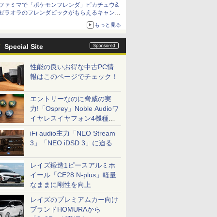
ファミマで「ポケモンフレンダ」ピカチュウ&
ゼラオラのフレンダピックがもらえるキャンペ
ーン開催！
もっと見る
Special Site
性能の良いお得な中古PC情
報はこのページでチェック！
エントリーなのに脅威の実
力!「Osprey」Noble Audioワ
イヤレスイヤフォン4機種を
一気に聴く
iFi audio主力「NEO Stream
3」「NEO iDSD 3」に迫る
レイズ鍛造1ピースアルミホ
イール「CE28 N-plus」軽量
なままに剛性を向上
レイズのプレミアムカー向け
ブランドHOMURAから