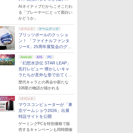
る“AI活用の信念”とは？【講
AIネイティブだからこそこだわ
演レポート】
る「プレーヤーにとって面白い
かどうか」
イベント
ゲームグッズ
ブリッツボールのクッショ
ン！ 「ファイナルファンタ
ジーX」25周年展覧会のグッ
ズ情報が公開
Android
iOS
PC
「幻想水滸伝 STAR LEAP」
先行レビュー 懐かしいキャ
ラたちが意外な形で出てくる
シリーズ完全新作！
歴代キャラとの再会や新たな
108星の物語が描かれる
イベント
マウスコンピューターが「東
京ゲームショウ2026」出展
特設サイトを公開
ゲーミングPCを特別価格で販
売するキャンペーンも同時開催