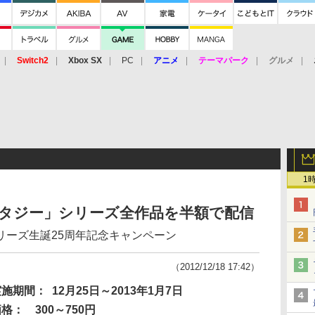
Switch2
Xbox SX
PC
アニメ
テーマパーク
グルメ
 Vita
3DS
アーケード
VR
1
ンタジー」シリーズ全作品を半額で配信
リーズ生誕25周年記念キャンペーン
（2012/12/18 17:42）
実施期間：
12月25日～2013年1月7日
価格：
300～750円