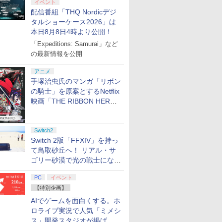
イベント
配信番組「THQ Nordicデジ
タルショーケース2026」は
本日8月8日4時より公開！
「Expeditions: Samurai」など
の最新情報を公開
アニメ
手塚治虫氏のマンガ「リボン
の騎士」を原案とするNetflix
映画「THE RIBBON HERO
リボンヒーロー」本日配信開
始
Switch2
Switch 2版「FFXIV」を持っ
て鳥取砂丘へ！ リアル・サ
ゴリー砂漠で光の戦士になっ
てみた
PC
イベント
【特別企画】
AIでゲームを面白くする。ホ
ロライブ実況で人気「ミメシ
ス」開発スタジオが掲げ