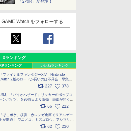
「2×9R」が登場！
GAME Watch をフォローする
Xランキング
RPランキング
いいねランキング
「ファイナルファンタジーXIV」Nintendo
Switch 2版のロードが長いのは不具合 早急に
アップデートできるよう対応中
227
378
pic.x.com/s9S3nRCAGa
USJ、「バイオハザード」リッカーのポップコ
ーンバケツ」を9月9日より販売 頭部が開く仕
組み。味は恐怖を堪のう「味噌フレーバー」
66
212
pic.x.com/81MuXGahVM
「ぽこポケ」横浜・赤レンガ倉庫でリアルゲー
トが開通！ ワニノコ、ミズゴロウ、アシマリ登
場シーンをレポート pic.x.com/LDgEByVl6D
62
230