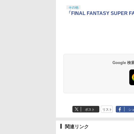
その他
「FINAL FANTASY SUP
イステーション ス
tDo M30 Xboxシリ
トよ永遠に
【Amazon.co.jp限
GameSir G7 SE 有線
【Amazon.co.jp限
PlayStation 5 デジタ
【純正品】Xbox ワイ
劇場版「鬼滅の刃」無
Beast of
【純正品】Xbox ワ
劇場版「鬼滅の刃」
チケット 15,000円
 | S、Xbox
EL3199 7 [Blu-
定】 Logicool G ハン
ゲームコントローラー
定】劇場版「僕の心の
ル・エディション 日本
ヤレス コントローラー
限城編 第一章 猗窩座再
Reincarnation -PS5
ヤレス コントローラ
限城編 第一章 猗窩
ンラインコード版
e、およびWindows
コン G923 グランツー
XBOX Series X|S
ヤバイやつ」 Blu-
語専用 Console
+ USB-C® ケーブル
来 通常版 [Blu-ray]
【特典】プロダクト
(ロボット ホワイト)
来 通常版 [DVD]
線コントローラー
リスモ7 Forza
XBOX One Windows
ray（Amazon.co.jp特
Language: Japanese
ード 封入
,000
590
760
￥38,800
￥6,499
￥8,800
￥55,000
￥8,300
￥3,982
￥7,286
￥7,681
￥3,523
タンレイアウト - 正
Horizon 6 G923d
10/11用 PCコントロー
典：Blu-rayスリーブケ
only (CFI-2200B01)
ライセンスされて
ラーゲームパッド ホー
ース） [Blu-ray]
す
ルエフェクトスティッ
Google
クと3.5mmオーディオ
ジャック付き
ポスト
リスト
シ
関連リンク