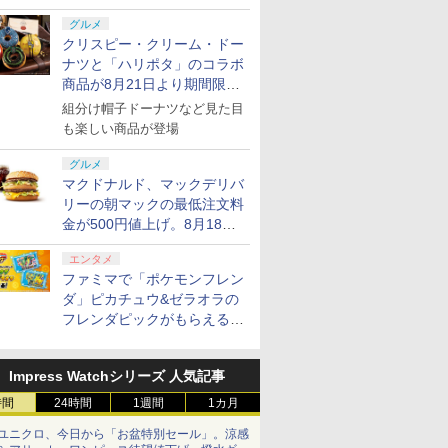
グルメ
クリスピー・クリーム・ドー
ナツと「ハリポタ」のコラボ
商品が8月21日より期間限定
で発売
組分け帽子ドーナツなど見た目
も楽しい商品が登場
グルメ
マクドナルド、マックデリバ
リーの朝マックの最低注文料
金が500円値上げ。8月18日
より1,500円から受付
エンタメ
ファミマで「ポケモンフレン
ダ」ピカチュウ&ゼラオラの
フレンダピックがもらえるキ
ャンペーン開催！
Impress Watchシリーズ 人気記事
時間
24時間
1週間
1カ月
ユニクロ、今日から「お盆特別セール」。涼感