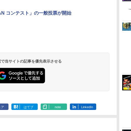
ER FAN コンテスト」の一般投票が開始
イ
無
【純正品】ディスクド
【純正品】Xbox ワイ
【Amazon.co.jp限
【純正品】DualSense
【純正品】Xbox 充電
劇場版「鬼滅の刃」無
【純正品】DualSense
【国内正規品】
【Amazon.co.jp限
プレイステー
【純正品】Xbox
『映画 ラブ
ー
座再
ライブ(CFI-ZDD1J)
ヤレス コントローラー
定】劇場版モノノ怪 第
ワイヤレスコントロー
式バッテリー + USB-C
限城編 第一章 猗窩座
ワイヤレスコントロー
Thrustmaster スラス
定】劇場版モノノ怪 第
トアチケット 10
ワイヤレス 
ノ空女学院ス
コ
PlayStation 5
(カーボンブラック)
三章 蛇神
ラー ミッドナイト ブ
ケーブル
再来 完全生産限定版
ラー(CFI-ZCT2J)
トマスター TH8S シフ
三章 蛇神 (オリジナル
オンラインコ
ラー Series 2
イドルクラブ B
(Amazon.co.jp限定オ
ラック(CFI-ZCT2J01)
[Blu-ray]
ター - PC、PS4、
特典:オリジナル巾着＋
Edition (ホ
Garden Part
￥11,980
￥8,020
￥10,780
￥10,737
￥2,618
￥8,698
￥10,737
￥14,141
￥8,800
￥10,000
￥18,500
￥8,589
リジナル三方背収納ケ
PS5、PS5 Pro、Xbox
メーカー特典:【坤と
ray（特装限
ース付きコレクション)
One、Xbox Series X|S
離】二振りの剣、十翼
(オリジナル特典:オリ
対応の高精度 H パター
より来たる！スタジオ
 検索で当サイトの記事を優先表示させる
ジナル巾着＋メーカー
ン シフター
描き下ろしイラストボ
特典:【坤と離】二振り
ード付) [DVD]
の剣、十翼より来た
る！スタジオ描き下ろ
しイラストボード付)
[Blu-ray]
ェア
はてブ
note
LinkedIn