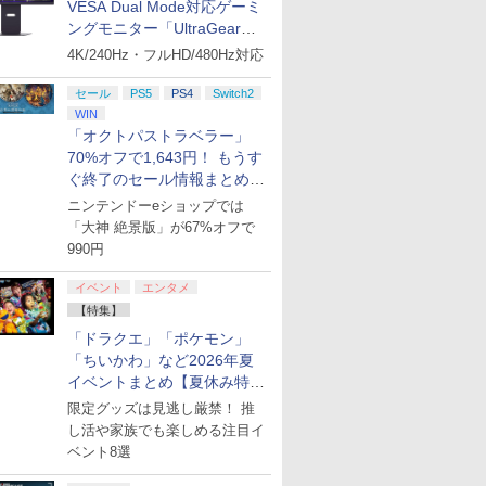
VESA Dual Mode対応ゲーミ
ングモニター「UltraGear
27G850A-B」がお買い得！
4K/240Hz・フルHD/480Hz対応
セール
PS5
PS4
Switch2
ション ス
 Elite
ライブ！蓮
PlayStation 5 デジタ
GameSir G7 HE 有線
劇場版「鬼滅の刃」無
プレイステーション ス
HyperX Clutch
【Amazon.co.jp限
プレイステーション ス
8BitDo M30 Xboxシリ
ヤマトよ永遠に
【Amazon.
GameSir 
【Amazon.
WIN
,000円|
コントロー
クールア
ル・エディション 日本
ゲームコントローラー
限城編 第一章 猗窩座再
トアチケット 3,000円|
Gladiate Xbox公式ラ
定】劇場版モノノ怪 第
トアチケット 15,000円
ーズX | S、Xbox
REBEL3199 7 [Blu-
定】 Logic
ゲームコン
定】劇場版
「オクトパストラベラー」
ード版
 Core
loom
語専用 (CFI-2200B01)
XBOX Series X|S
来 完全生産限定版
オンラインコード版
イセンス ゲーミング コ
三章 蛇神 (オリジナル
|オンラインコード版
One、およびWindows
ray]
コン G92
XBOX Seri
ヤバイやつ」
70%オフで1,643円！ もうす
ワイト)
y』Blu-
+ ディスクドライブ
XBOX One Windows
[DVD]
ントローラー 有線 日本
特典:オリジナル巾着＋
の有線コントローラー
リスモ7 Fo
XBOX One
ray（Amaz
￥66,980
￥7,999
￥7,828
ぐ終了のセール情報まとめ
￥3,000
￥4,980
￥9,900
￥15,000
￥4,590
￥8,760
￥38,800
￥6,499
￥8,800
定版）
(CFI-ZDD1J) セット
10/11用 PCコントロー
正規代理店品 6L366AA
メーカー特典:【坤と
6ボタンレイアウト - 正
Horizon 6
10/11用
典：Blu-
【8月8日更新】
ラーゲームパッド ホー
離】二振りの剣、十翼
式にライセンスされて
ラーゲーム
ース） [Blu
ニンテンドーeショップでは
ル効果スティック付き
より来たる！スタジオ
います
ルエフェク
「大神 絶景版」が67%オフで
ビデオゲームコントロ
描き下ろしイラストボ
クと3.5
990円
ーラー（ブラック）
ード付) [Blu-ray]
ジャック付
イベント
エンタメ
【特集】
「ドラクエ」「ポケモン」
「ちいかわ」など2026年夏
イベントまとめ【夏休み特
集】
限定グッズは見逃し厳禁！ 推
し活や家族でも楽しめる注目イ
ベント8選