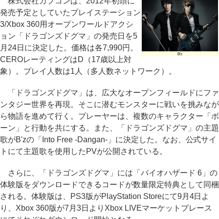
株式会社カプコンは、2012年初頭に
発売予定としていたプレイステーション
3/Xbox 360用オープンワールドアクシ
ョン「ドラゴンズドグマ」の発売日を5
月24日に決定した。価格は各7,990円。
B'z
CEROレーティングはD（17歳以上対
象）。プレイ人数は1人（多人数ネットワーク）。
「ドラゴンズドグマ」は、広大なオープンフィールドにファ
ンタジー世界を再現。そこに潜むモンスターに戦いを挑みなが
ら物語を進めて行く。プレーヤーは、複数のキャラクター「ボ
ーン」と行動を共にする。また、「ドラゴンズドグマ」の主題
歌がB'zの「Into Free -Dangan-」に決定した。なお、公式サイ
トにて主題歌を使用したPVが公開されている。
さらに、「ドラゴンズドグマ」には「バイオハザード 6」の
体験版をダウンロードできるコードが数量限定特典として同梱
される。体験版は、PS3版がPlayStation Storeにて9月4日よ
り、Xbox 360版が7月3日よりXbox LIVEマーケットプレース