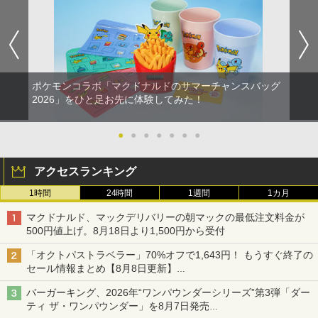
ポケモンコラボ「マクドナルドのサマーチャンスバッグ
2026」をひと足お先に体験してみた！
●
●
●
●
●
●
●
アクセスランキング
1時間
24時間
1週間
1カ月
マクドナルド、マックデリバリーの朝マックの最低注文料金が
500円値上げ。8月18日より1,500円から受付
「オクトパストラベラー」70%オフで1,643円！ もうすぐ終了の
セール情報まとめ【8月8日更新】
ニンテンドーeショップでは「大神 絶景版」が67%オフで990円
バーガーキング、2026年“ワンパウンダーシリーズ”第3弾「ダー
ティ ザ・ワンパウンダー」を8月7日発売