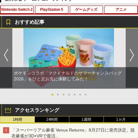
Nintendo Switch 2
PlayStation 5
ゲームグッズ
アニメ
【純正品】Xbox ワイヤレス コントロー
劇場版「鬼滅の刃」無限城編 第一章 猗
1
1
ラー + USB-C® ケーブル
窩座再来 通常版 [Blu-ray]
おすすめ記事
￥8,300
￥3,964
任天堂 【Switch2】ゼノブレイド ディフ
【中古】ワンス・アポン・ア・塊魂ソフ
【中古】新 テーマパーク
【中古】【Blu−ray】ヤマノススメ 新
1
1
1
1
ィニティブ・エディション Nintendo S
ト:プレイステーション5ソフト／アクシ
特装版 / 山本裕介【監督】
witch 2 Edition [NXS-P-AUBQB NSW2
ョン・ゲーム
￥419
ゼノブレイド ディフィニティブ エディ
￥980
Xbox プリペイドカード 5,000円 デジタ
2
ション]
￥2,900
劇場版「鬼滅の刃」無限城編 第一章 猗
ルコード 【旧 Xbox ギフトカード】 [オ
2
窩座再来 通常版 [DVD]
ンラインコード]
￥6,810
【中古】三國志14 - PS4
2
ポケモンコラボ「マクドナルドのサマーチャンスバッグ
￥3,523
￥5,000
【中古】【Blu−ray】ゾンビランドサ
[メール便OK]【新品】【PS5】零 〜紅い
2
2026」をひと足お先に体験してみた！
2
￥3,258
ガ SAGA．1 特典CD付 / 境宗久【監
蝶〜 REMAKE [PS5版]
督】
【特典】ファイナルファンタジー レゾナ
2
ンス Switch2版(【初回封入特典】魔導
●
●
●
●
●
●
●
￥3,320
【純正品】Xbox ワイヤレス コントロー
3
船＆かけだし騎士の応援パック・かけだ
￥1,090
劇場版「鬼滅の刃」無限城編 第一章 猗
3
ラー (ロボット ホワイト)
し騎士のスタートダッシュパック)
窩座再来 完全生産限定版 [Blu-ray]
アクセスランキング
￥7,681
Switch2 ケース レザーケース スイッチ2
￥6,910
3
￥8,698
1時間
24時間
1週間
1カ月
Nintendo 対応 スイッチ スイッチツー
【新品】PS5ソフト REANIMAL【広田
【特典】FLY!/フライ!【Blu-ray】(抽選
3
3
シンプル ミニマル PUレザー 革 カバー
店】
で豪華賞品が当たる！) [ バンジャマン・
「スーパーリアル麻雀 Venus Returns」8月27日に発売決定。脱
ポーチ ストラップ付属 オシャレ ソフト
レネール ]
【純正品】Xbox 充電式バッテリー + US
衣麻雀が3D×VRで復活
収納 ガジェットケース クリスマス ギフ
4