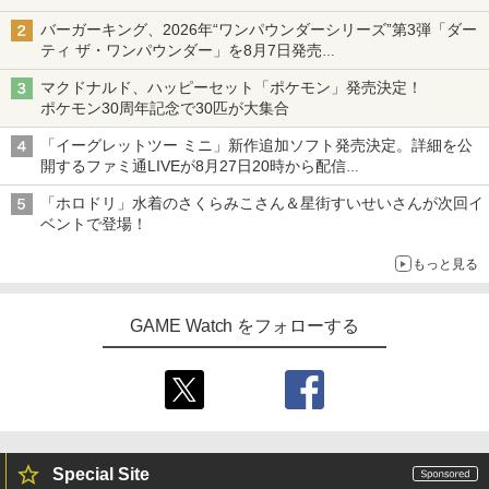
ヨッシーとフカシギの図鑑
￥3,480
3
B-C ケーブル
ト プレゼント 送料無料
発売から2週間は20%オフになるセールが実施
￥1,320
『映画 ラブライブ！蓮ノ空女学院スクー
4
バーガーキング、2026年“ワンパウンダーシリーズ”第3弾「ダー
ルアイドルクラブ Bloom Garden Part
￥7,021
ティ ザ・ワンパウンダー」を8月7日発売
￥2,618
￥3,480
y』Blu-ray（特装限定版）
「特製ガーリックマヨソース」を使用した超大型チーズバーガー
マクドナルド、ハッピーセット「ポケモン」発売決定！
【中古】PS5ソフト ゴッド・オブ・ウォ
【Blu-ray】【新品】 劇場版「鬼滅の
￥8,589
4
4
ポケモン30周年記念で30匹が大集合
ー ラグナロク [通常版] (18歳以上対象)
刃」無限列車編 完全生産限定版 Blu-ray
【中古】【良い】ペルソナ2 罰 通常版
4
鬼滅の刃 倉庫
「イーグレットツー ミニ」新作追加ソフト発売決定。詳細を公
【純正品】Xbox ワイヤレス コントロー
5
【楽天ブックス限定特典】スプラトゥー
￥3,600
4
ラー (カーボンブラック)
開するファミ通LIVEが8月27日20時から配信
￥4,400
ン レイダース(メッシュトートバッグ
￥3,680
劇場版「鬼滅の刃」無限城編 第一章 猗
5
シリーズ累計100タイトルへ
（アクリルチャーム付き）)
窩座再来 完全生産限定版 [DVD]
「ホロドリ」水着のさくらみこさん＆星街すいせいさんが次回イ
￥8,020
ベントで登場！
￥7,480
￥7,828
＼10%OFFクーポン／PS5 slim スタン
5
上伊那ぼたん、酔へる姿は百合の花 2
Switch2 ケース スイッチ2 Nintendo 対
5
5
もっと見る
ド PS5 縦置き 冷却 スタンド PS5コント
（完全生産限定版）【Blu-ray】 [ 鈴代紗
応 スイッチ スイッチツー 名入れ かわい
ローラー充電 2台同時充電 3段階冷却 PS
弓 ]
い ニンテンドースイッチ カバー ポーチ
5ディスク-デジタル兼用 冷却ファン 充
Nintendo Switch 2 ドンキーコング バ
switch Lite 新型 本体 ジョイコン ソフ
5
電指示ランプ付 RGBライト 収納 多機能
GAME Watch をフォローする
ナンザ スイッチ2 ゲームソフト 新品 ゲ
ト ケーブル 収納可能 ポーチ クリスマス
￥6,006
USBケーブル付
ーム パッケージ版
ギフト クリスマス プレゼント 送料無料
￥3,780
￥7,535
￥1,300
Special Site