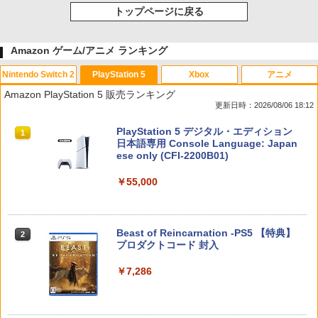
トップページに戻る
Amazon ゲーム/アニメ ランキング
Nintendo Switch 2
PlayStation 5
Xbox
アニメ
Amazon PlayStation 5 販売ランキング
更新日時：2026/08/06 18:12
スプラトゥーン レイダース|オンライン
PlayStation 5 デジタル・エディション
1
1
コード版
日本語専用 Console Language: Japan
ese only (CFI-2200B01)
￥5,832
￥55,000
スプラトゥーン レイダース -Switch2
Beast of Reincarnation -PS5 【特典】
2
2
プロダクトコード 封入
￥6,455
￥7,286