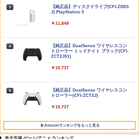
Nintendo Switch 2(日本語・国内専用)
【純正品】ディスクドライブ(CFI-ZDD1
3
3
J) PlayStation 5
￥55,603
￥11,849
【純正品】DualSense ワイヤレスコン
ニンテンドープリペイド番号 9000円|オ
4
4
トローラー ミッドナイト ブラック(CFI-
ンラインコード版
ZCT2J01)
￥9,000
￥10,737
ニンテンドープリペイド番号 5000円|オ
5
【純正品】DualSense ワイヤレスコン
ンラインコード版
5
トローラー(CFI-ZCT2J)
￥5,000
￥10,737
Amazonランキングをもっと見る
楽天市場 ゲーム/アニメ ランキング