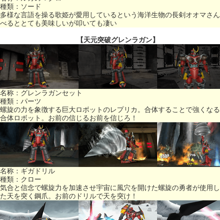
種類：ソード
多様な言語を操る歌姫が愛用しているという海洋生物の長剣オオマさん
べるととても美味しいが叩いても凄い
【天元突破グレンラガン】
名称：グレンラガンセット
種類：パーツ
螺旋の力を象徴する巨大ロボットのレプリカ。合体することで強くなる
合体ロボット。お前の信じるお前を信じろ！
名称：ギガドリル
種類：クロー
気合と信念で螺旋力を加速させ宇宙に風穴を開けた螺旋の勇者が使用し
た天を突く鋼爪。お前のドリルで天を突け！