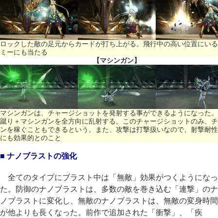
ロックした敵の足元からカードが打ち上がる。飛行中の高い位置にいる
ミーにも当たる
【マシンガン】
マシンガンは、チャージショットを発射する事ができるようになった。
蹴り＋マシンガンを全方向に乱射する。このチャージショットのみ、チ
ンを稼ぐこともできるという。また、攻撃は打撃扱いなので、射撃耐性
にも効果的とのこと
■ ナノブラストの強化
全てのタイプにブラスト中は「無敵」効果がつくようになっ
た。防御のナノブラストは、多数の敵を巻き込む「連撃」のナ
ノブラストに変化し、無敵のナノブラストは、無敵の変身時間
が他よりも長くなった。前作で追加された「衝撃」、「疾