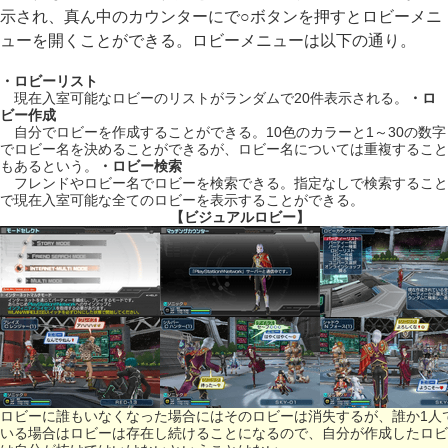
示され、真ん中のカウンターにで○ボタンを押すとロビーメニ
ューを開くことができる。ロビーメニューは以下の通り。
・ロビーリスト
現在入室可能なロビーのリストがランダムで20件表示される。
・ロ
ビー作成
自分でロビーを作成することができる。10色のカラーと1～30の数字
でロビー名を決めることができるが、ロビー名については重複すること
もあるという。
・ロビー検索
フレンドやロビー名でロビーを検索できる。指定なしで検索すること
で現在入室可能な全てのロビーを表示することができる。
【ビジュアルロビー】
ロビーに誰もいなくなった場合にはそのロビーは消失するが、誰か1人
いる場合はロビーは存在し続けることになるので、自分が作成したロビ