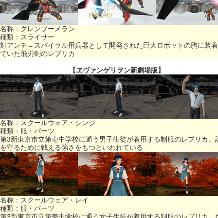
名称：グレンブーメラン
種類：スライサー
対アンチ＝スパイラル用兵器として開発された巨大ロボットの胸に装着
ていた飛刃剣のレプリカ
【ヱヴァンゲリヲン新劇場版】
名称：スクールウェア・シンジ
種類：服・パーツ
第3新東京市立第壱中学校に通う男子生徒が着用する制服のレプリカ。
を守るために戦える強さをもつといわれている
名称：スクールウェア・レイ
種類：服・パーツ
第3新東京市立第壱中学校に通う女子生徒が着用する制服のレプリカ。