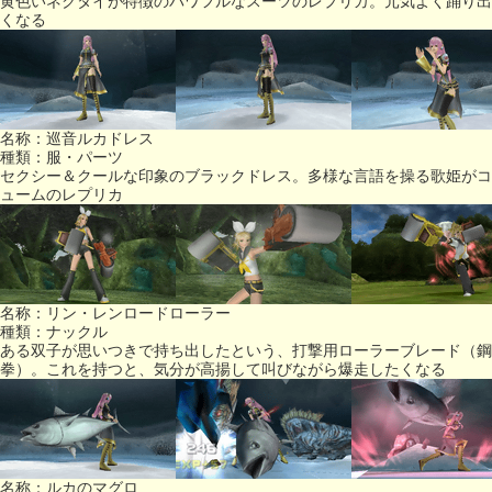
黄色いネクタイが特徴のパワフルなスーツのレプリカ。元気よく踊り出
くなる
名称：巡音ルカドレス
種類：服・パーツ
セクシー＆クールな印象のブラックドレス。多様な言語を操る歌姫がコ
ュームのレプリカ
名称：リン・レンロードローラー
種類：ナックル
ある双子が思いつきで持ち出したという、打撃用ローラーブレード（鋼
拳）。これを持つと、気分が高揚して叫びながら爆走したくなる
名称：ルカのマグロ