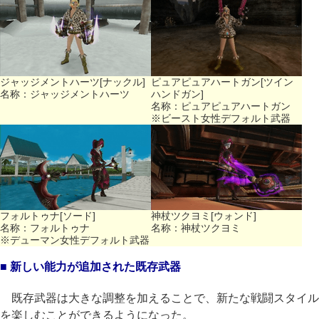
ジャッジメントハーツ[ナックル]
ピュアピュアハートガン[ツイン
名称：ジャッジメントハーツ
ハンドガン]
名称：ピュアピュアハートガン
※ビースト女性デフォルト武器
フォルトゥナ[ソード]
神杖ツクヨミ[ウォンド]
名称：フォルトゥナ
名称：神杖ツクヨミ
※デューマン女性デフォルト武器
■ 新しい能力が追加された既存武器
既存武器は大きな調整を加えることで、新たな戦闘スタイル
を楽しむことができるようになった。