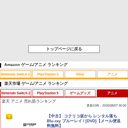
トップページに戻る
Amazon ゲーム/アニメ ランキング
Nintendo Switch 2
PlayStation 5
Xbox
アニメ
楽天市場 ゲーム/アニメ ランキング
Nintendo Switch 2
PlayStation 5
ゲームグッズ
アニメ
スプラトゥーン レイダース|オンライン
PlayStation 5 デジタル・エディション
【純正品】Xbox ワイヤレス コントロー
【Amazon.co.jp限定】劇場版モノノ怪
1
1
1
1
楽天 アニメ 売れ筋ランキング
コード版
日本語専用 Console Language: Japan
ラー + USB-C® ケーブル
第三章 蛇神 (Amazon.co.jp限定オリジ
更新日時：2026/08/07 00:00
ese only (CFI-2200B01)
ナル三方背収納ケース付きコレクション)
(オリジナル特典:オリジナル巾着＋メー
￥5,832
￥8,300
【新品】Nintendo Switch2ソフト ゼル
KontrolFreek コントロールフリーク FP
CYBER ・ 高硬度ガラスパネル （ Switc
【中古】 コクリコ坂から レンタル落ち
カー特典:【坤と離】二振りの剣、十翼よ
1
1
1
1
￥55,000
ダの伝説 ティアーズ オブ ザ キングダム
Sフリーク Galaxy PlayStation 4 PS4 a
h2 用）反射防止 ＋ブルーライトカット
Blu-ray ブルーレイ / [DVD]【メール便送
り来たる！スタジオ描き下ろしイラスト
Nintendo Switch 2 Edition【加納店】
nd PlayStation 5 PS5 | Performance T
タイプ AGC製 強化ガラス 硬度9H 硬度9
料無料】
ボード付) [Blu-ray]