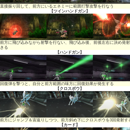
直接振り回して、前方にいるエネミーに範囲打撃攻撃を行なう
【ツインハンドガン】
前方に飛び込みながら射撃を行ない、飛び込み後、前後左右に決め発射
きる
【ハンドガン】
回復弾を撃つと、自分と前方範囲の味方に回復効果が発生する
【クロスボウ】
前方にジャンプ＆宙返りしつつ、前方斜め下にクロスボウを3回発射す
【カード】