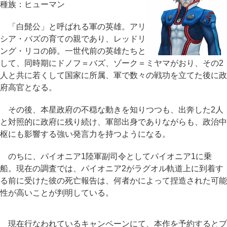
種族：ヒューマン
「白髭公」と呼ばれる軍の英雄。アリ
シア・バズの育ての親であり、レッドリ
ング・リコの師。一世代前の英雄たちと
して、同時期にドノフ＝バズ、ゾーク＝ミヤマがおり、その2
人と共に若くして国家に所属、軍で数々の戦功を立てた後に政
府高官となる。
その後、本星政府の不穏な動きを知りつつも、出奔した2人
と対照的に政府に残り続け、軍部出身でありながらも、政治中
枢にも影響する強い発言力を持つようになる。
のちに、パイオニア1陸軍副司令としてパイオニア1に乗
船。現在の調査では、パイオニア2がラグオル軌道上に到着す
る前に受けた彼の死亡報告は、何者かによって捏造された可能
性が高いことが判明している。
現在行なわれているキャンペーンにて、本作を予約するとプ