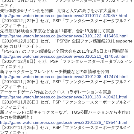
【2011年1月17日】セガ、「ファンタシースターポータブル2 インフィ
ニティ」
先行体験会&サイン会を開催！期待と人気の高さを示す大盛況！
http://game.watch.impress.co.jp/docs/news/20110117_420857.html
【2010年12月22日】セガ、PSP「ファンタシースターポータブル2 イ
ンフィニティ」
先行店頭体験会を東京など全国11都市、合計19店舗にて実施
http://game.watch.impress.co.jp/docs/news/20101222_416466.html
【2010年12月13日】セガ、「PSP2in 全国ファン感謝祭2011 supporte
d by カロリーメイト」
「PSP2in」のファン感謝祭と全国大会を2011年2月5日より同時開催
http://game.watch.impress.co.jp/docs/news/20101213_414059.html
【2010年12月8日】セガ、PSP「ファンタシースターポータブル2 イン
フィニティ」
新キャラクターとフレンドサーチ機能などの新情報を公開
http://game.watch.impress.co.jp/docs/news/20101208_412474.html
【2010年11月30日】セガ、PSP「ファンタシースターポータブル2 イ
ンフィニティ」
アーケードゲーム2作品とのクロスコラボレーションを実施
http://game.watch.impress.co.jp/docs/news/20101130_410421.html
【2010年11月26日】セガ、PSP「ファンタシースターポータブル2 イ
ンフィニティ」
新フィールドに新キャラクターなど、TGS公開バージョンから本作の
魅力を徹底解読！
http://game.watch.impress.co.jp/docs/news/20101126_409544.html
【2010年11月25日】セガ、PSP「ファンタシースターポータブル2 イ
ンフィニティ」