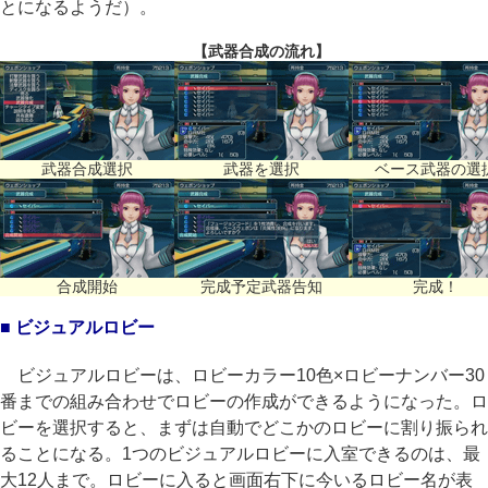
とになるようだ）。
【武器合成の流れ】
武器合成選択
武器を選択
ベース武器の選
合成開始
完成予定武器告知
完成！
■ ビジュアルロビー
ビジュアルロビーは、ロビーカラー10色×ロビーナンバー30
番までの組み合わせでロビーの作成ができるようになった。ロ
ビーを選択すると、まずは自動でどこかのロビーに割り振られ
ることになる。1つのビジュアルロビーに入室できるのは、最
大12人まで。ロビーに入ると画面右下に今いるロビー名が表