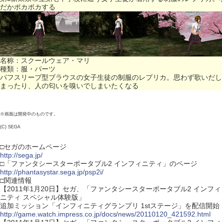
だかポカポカする
名称：スクールウェア・マリ
種類：服・パーツ
パフスリーブ型ブラウスの女子生徒の制服のレプリカ。思わず歌いだし
まったり、人の匂いを嗅いでしまいたくなる
※画面は開発中のものです。
(C) SEGA
□セガのホームページ
http://sega.jp/
□「ファンタシースターポータブル2 インフィニティ」のページ
http://phantasystar.sega.jp/psp2i/
□関連情報
【2011年1月20日】セガ、「ファンタシースターポータブル2 インフィ
ニティ スペシャル体験版」
追加ミッション「インフィニティグランプリ 1stステージ」を配信開始
http://game.watch.impress.co.jp/docs/news/20110120_421592.html