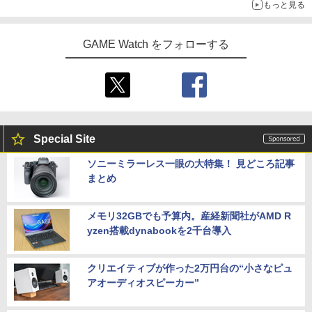
【楽天ランキング1位入賞】自動タップ
もっと見る
5
機 オートクリッカー 連打装置 USB給電
クリップ式 スマホ自動操作 日本語説明
【楽天ブックス限定先着特典】【会場販
5
書付き iPhone/Android対応 いいね/ゲ
売対象】【イベント対象】【クレジット
GAME Watch をフォローする
ーム周回/ライブ/推し活対応 (ホワイト)
カード決済限定】「チェンソーマン」
【新品】PS5 グランド・セフト・オート
5
ザ・ステージ レゼ篇【Blu-ray】(アクリ
V【CERO:Z】【メール便】
￥1,380
ルチャームプレート+キャストメッセー
ジ入りハーフブロマイド10枚セット(会
￥4,290
場引き換え限定)+イベント抽選権)
￥11,880
Special Site
ソニーミラーレス一眼の大特集！ 見どころ記事
まとめ
メモリ32GBでも予算内。産経新聞社がAMD R
yzen搭載dynabookを2千台導入
クリエイティブが作った2万円台の“小さなピュ
アオーディオスピーカー”