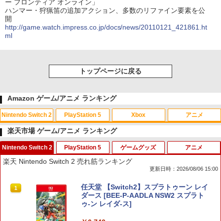
ー フロンティア オンライン」
ハンマー・狩猟笛の追加アクション、多数のリファイン要素を公
開
http://game.watch.impress.co.jp/docs/news/20110121_421861.ht
ml
トップページに戻る
Amazon ゲーム/アニメ ランキング
Nintendo Switch 2
PlayStation 5
Xbox
アニメ
楽天市場 ゲーム/アニメ ランキング
Nintendo Switch 2
PlayStation 5
ゲームグッズ
アニメ
スプラトゥーン レイダース|オンライン
PlayStation 5 デジタル・エディション
Xbox プリペイドカード 10,000円 デジ
劇場版「鬼滅の刃」無限城編 第一章 猗
1
1
1
1
楽天 Nintendo Switch 2 売れ筋ランキング
コード版
日本語専用 Console Language: Japan
タルコード 【旧 Xbox ギフトカード】
窩座再来 通常版 [Blu-ray]
更新日時：2026/08/06 15:00
ese only (CFI-2200B01)
[オンラインコード]
￥5,832
￥3,964
任天堂 【Switch2】スプラトゥーン レイ
1
￥55,000
￥10,000
ダース [BEE-P-AADLA NSW2 スプラト
ゥ-ン レイダ-ス]