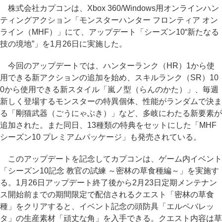
株式会社カプコンは、Xbox 360/Windows用オンラインハン
ティングアクション「モンスターハンター フロンティア オン
ライン（MHF）」にて、アップデート「シーズン10“新たなる
技の境地”」を1月26日に実施した。
今回のアップデートでは、ハンターランク（HR）1から使
用できる新アクションの追加を始め、スキルランク（SR）10
0から使用できる新スタイル「嵐ノ型（らんのかた）」、毎週
新しく登場するモンスターの特異個体、性能がランダムで決ま
る「剛猫武器（ごうにゃぶき）」など、多岐にわたる新要素が
追加された。また同日、13種類の特典をセットにした「MHF
シーズン10 プレミアムパッケージ」も発売されている。
このアップデートを記念してカプコンは、ゲーム内イベント
「シーズン10記念 教官の試練 ～密林の草食種編～」を実施す
る。1月26日アップデート終了後から2月23日定期メンテナン
ス開始前までの期間限定で配信されるクエスト「密林の草食
種」をクリアすると、イベント記念の頭防具「エルペバレッ
タ」の生産素材「頑丈な角」を入手できる。クエスト内容は草