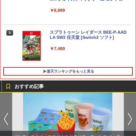
窩座再来 完全生産限定版 [DVD]
￥5,000
￥10,737
￥7,681
￥8,999
￥7,828
スプラトゥーン レイダース BEE-P-AAD
5
LA SW2 任天堂 [Switch2 ソフト]
￥7,480
楽天ランキングをもっと見る
おすすめ記事
【大容量】SILENT HILL f PS5対応 LIP1
【中古】とびだせ どうぶつの森
【中古】【未使用品】トイ・ストーリー
1
1
1
708 互換 バッテリー【PSE基準検品】ワ
3 [純正ブルーレイ＋純正ケース]
イヤレスコントローラー SONY対応 ロワ
￥725
ジャパン アストロボット Destiny 2
￥2,480
￥1,780