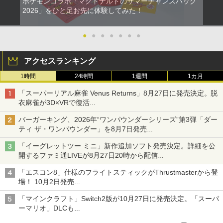
ポケモンコラボ「マクドナルドのサマーチャンスバッグ
【中古】SIMPLE DSシリーズ Vol.30 TH
仮面ライダー555 THE MOVIE コンプリ
2
2
2026」をひと足お先に体験してみた！
E テーブルゲーム
ートBlu-ray [Blu-ray]
【SALE・大幅値下げ・新品・未開封
2
品】明末: ウツロノハネ PS5 ソフト 【ポ
スト投函】 ※特典付属なし ※セール品
￥843
￥6,822
●
●
●
●
●
●
●
のため、返品及び製品保証の対象外とな
ります。
アクセスランキング
￥2,300
NewスーパーマリオブラザーズWii ノコ
3
1時間
24時間
1週間
1カ月
仮面ライダークウガ一挙見Blu-ray [Blu-
3
ノコエアホッケー
ray]
「スーパーリアル麻雀 Venus Returns」8月27日に発売決定。脱
￥1,254
衣麻雀が3D×VRで復活
￥8,821
【SALE・大幅値下げ・新品・未開封
3
発売から2週間は20%オフになるセールが実施
品】モンスターハンターワイルズ PS5 ソ
バーガーキング、2026年“ワンパウンダーシリーズ”第3弾「ダー
フト【ポスト投函】 ※特典なし ※セー
ティ ザ・ワンパウンダー」を8月7日発売
ル品のため、返品及び製品保証の対象外
Steam Deck OLED / Steam Deck LCD
「特製ガーリックマヨソース」を使用した超大型チーズバーガー
4
となります。
ブルーライトカット ガラスフィルム 強
「イーグレットツー ミニ」新作追加ソフト発売決定。詳細を公
【楽天ブックス限定配送BOX】【楽天ブ
4
化ガラス フィルム 保護フィルム 光沢 全
開するファミ通LIVEが8月27日20時から配信
ックス限定先着特典+先着特典】劇場版
￥2,900
面保護 硬度 9H 飛散防止 Valve スチーム
シリーズ累計100タイトルへ
「鬼滅の刃」無限城編 第一章 猗窩座再
デック
「エスコン8」仕様のフライトスティックがThrustmasterから登
来(完全生産限定版)【Blu-ray】(かるた
場！ 10月2日発売
+イベント抽選権+描き下ろし色紙) [ 吾峠
￥1,298
ジョイスティックに振動機能を搭載。予約受付も開始
呼世晴 ]
SONY ソニー PS5 バイオハザード RE:4
4
「マインクラフト」Switch2版が10月27日に発売決定。「スーパ
ゲームソフト 【中古】 22606R69
ーマリオ」DLCも
￥11,000
Switch版からのアップグレードも可能に
￥3,000