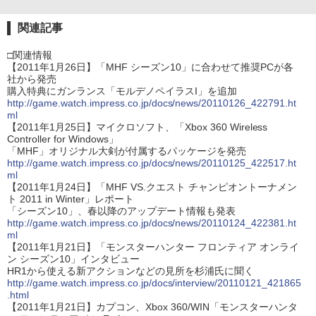
関連記事
□関連情報
【2011年1月26日】「MHF シーズン10」に合わせて推奨PCが各
社から発売
購入特典にガンランス「モルデノペイラスI」を追加
http://game.watch.impress.co.jp/docs/news/20110126_422791.ht
ml
【2011年1月25日】マイクロソフト、「Xbox 360 Wireless
Controller for Windows」
「MHF」オリジナル大剣が付属するパッケージを発売
http://game.watch.impress.co.jp/docs/news/20110125_422517.ht
ml
【2011年1月24日】「MHF VS.クエスト チャンピオントーナメン
ト 2011 in Winter」レポート
「シーズン10」、春以降のアップデート情報も発表
http://game.watch.impress.co.jp/docs/news/20110124_422381.ht
ml
【2011年1月21日】「モンスターハンター フロンティア オンライ
ン シーズン10」インタビュー
HR1から使える新アクションなどの見所を杉浦氏に聞く
http://game.watch.impress.co.jp/docs/interview/20110121_421865
.html
【2011年1月21日】カプコン、Xbox 360/WIN「モンスターハンタ