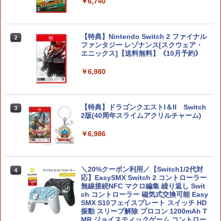
￥6,740
スプラトゥーン レイダース -Switch2
劇場版「鬼滅の刃」無限城編 第一章 猗
Beast of Reincarnation -PS5 【特典】
Xbox プリペイドカード 1,000円 デジタ
2
2
2
2
窩座再来 通常版 [DVD]
プロダクトコード 封入
ルコード 【旧 Xbox ギフトカード】 [オ
ンラインコード]
￥6,455
￥3,523
￥7,286
【特典】Nintendo Switch 2 ファイナル
2
￥1,000
ファンタジー レゾナンス[スクウェア・
エニックス]【送料無料】《10月予約》
￥6,980
Nintendo Switch 2(日本語・国内専用)
劇場版「鬼滅の刃」無限城編 第一章 猗
【純正品】ディスクドライブ(CFI-ZDD1
3
3
【純正品】Xbox ワイヤレス コントロー
3
3
窩座再来 完全生産限定版 [Blu-ray]
J) PlayStation 5
ラー + USB-C® ケーブル
￥55,603
￥8,698
￥11,849
￥8,300
【特典】ドラゴンクエストI＆II Switch
3
2版(40周年スライムアクリルチャーム)
￥6,986
【純正品】DualSense ワイヤレスコン
Xbox プリペイドカード 5,000円 デジタ
ニンテンドープリペイド番号 9000円|オ
4
4
4
『映画 ラブライブ！蓮ノ空女学院スクー
4
トローラー ミッドナイト ブラック(CFI-
ルコード 【旧 Xbox ギフトカード】 [オ
ンラインコード版
ルアイドルクラブ Bloom Garden Part
ZCT2J01)
ンラインコード]
y』Blu-ray（特装限定版）
￥9,000
＼20%クーポン利用／【Switch1/2代対
￥10,737
4
￥5,000
￥8,589
応】EasySMX Switch 2 コントローラー
無線接続NFC マクロ編集 繰り返し Swit
ch コントローラー 磁気式交換可能 Easy
ニンテンドープリペイド番号 5000円|オ
5
SMX S10フェイスプレート スイッチ HD
【純正品】DualSense ワイヤレスコン
【純正品】Xbox ワイヤレス コントロー
ンラインコード版
5
5
振動 スリープ解除 プロコン 1200mAh T
劇場版「鬼滅の刃」無限城編 第一章 猗
5
トローラー(CFI-ZCT2J)
ラー (ロボット ホワイト)
MR ジョイスティックゲーム コントロー