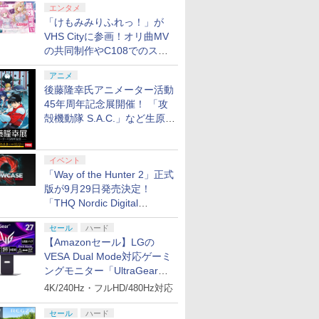
エンタメ
「けもみみりふれっ！」が
VHS Cityに参画！オリ曲MV
の共同制作やC108でのスペ
シャルコラボ広告を掲出
アニメ
後藤隆幸氏アニメーター活動
45年周年記念展開催！ 「攻
殻機動隊 S.A.C.」など生原
画、総作画監督修正が展示
イベント
「Way of the Hunter 2」正式
版が9月29日発売決定！
「THQ Nordic Digital
Showcase 2026」まとめ
セール
ハード
【Amazonセール】LGの
VESA Dual Mode対応ゲーミ
ングモニター「UltraGear
27G850A-B」がお買い得！
4K/240Hz・フルHD/480Hz対応
セール
ハード