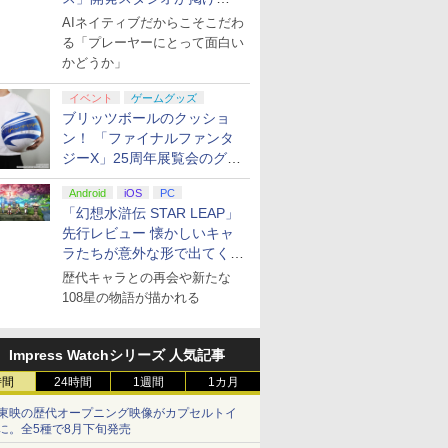
る“AI活用の信念”とは？【講
AIネイティブだからこそこだわ
演レポート】
る「プレーヤーにとって面白い
かどうか」
イベント
ゲームグッズ
ブリッツボールのクッショ
ン！ 「ファイナルファンタ
ジーX」25周年展覧会のグッ
ズ情報が公開
Android
iOS
PC
「幻想水滸伝 STAR LEAP」
先行レビュー 懐かしいキャ
ラたちが意外な形で出てくる
シリーズ完全新作！
歴代キャラとの再会や新たな
108星の物語が描かれる
Impress Watchシリーズ 人気記事
時間
24時間
1週間
1カ月
東映の歴代オープニング映像がカプセルトイ
に。全5種で8月下旬発売