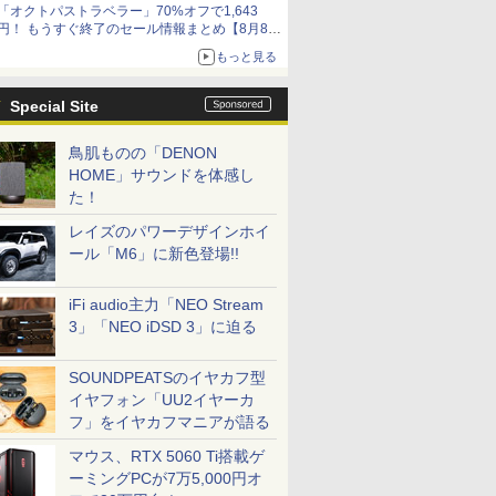
「オクトパストラベラー」70%オフで1,643
円！ もうすぐ終了のセール情報まとめ【8月8日
更新】
もっと見る
ニンテンドーeショップでは「大神 絶景版」が
67%オフで990円
Special Site
鳥肌ものの「DENON
HOME」サウンドを体感し
た！
レイズのパワーデザインホイ
ール「M6」に新色登場!!
iFi audio主力「NEO Stream
3」「NEO iDSD 3」に迫る
SOUNDPEATSのイヤカフ型
イヤフォン「UU2イヤーカ
フ」をイヤカフマニアが語る
マウス、RTX 5060 Ti搭載ゲ
ーミングPCが7万5,000円オ