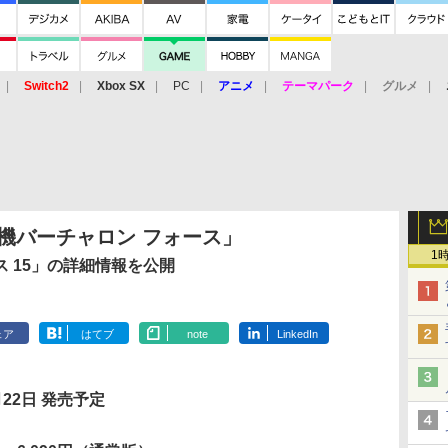
Switch2
Xbox SX
PC
アニメ
テーマパーク
グルメ
 Vita
3DS
アーケード
VR
脳戦機バーチャロン フォース」
1
 15」の詳細情報を公開
ェア
はてブ
note
LinkedIn
月22日 発売予定