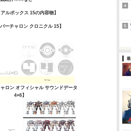
アルボックス 15の内容物】
バーチャロン クロニクル 15】
最
ラベル
ャロン オフィシャル サウンドデータ
4×6】