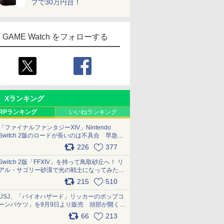
フで30万円台！
GAME Watch をフォローする
Xランキング
RPランキング
いいねランキング
「ファイナルファンタジーXIV」Nintendo
Switch 2版のロードが長いのは不具合 早急に
アップデートできるよう対応中
226
377
pic.x.com/s9S3nRCAGa
Switch 2版「FFXIV」を持って鳥取砂丘へ！ リ
アル・サゴリー砂漠で光の戦士になってみた
pic.x.com/qyOfL2uv1n
215
510
USJ、「バイオハザード」リッカーのポップコ
ーンバケツ」を9月9日より販売 頭部が開く仕
組み。味は恐怖を堪のう「味噌フレーバー」
66
213
pic.x.com/81MuXGahVM