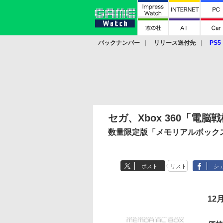
バックナンバー
リリース送付先
PS5
モバイル
eスポーツ
クラウド
PS
セガ、Xbox 360「電
数量限定版「メモリアルボックス
ポスト
リスト
シ
12