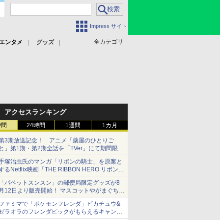
Impress サイト
全カテゴリ
エンタメ
グッズ
アクセスランキング
時間
24時間
1週間
1カ月
第3期放送記念！ アニメ「薬屋のひとりご
と」第1期・第2期全話を「TVer」にて期間限定
で順次無料配信開始
手塚治虫氏のマンガ「リボンの騎士」を原案と
するNetflix映画「THE RIBBON HERO リボンヒ
ーロー」本日配信開始
「パペットスンスン」の郵便局限定グッズが8
月12日より販売開始！ マスコットやがまぐち、
レターセットなどが登場
ファミマで「ポケモンフレンダ」ピカチュウ&
ゼラオラのフレンダピックがもらえるキャンペ
ーン開催！