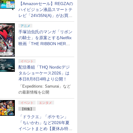
【Amazonセール】REGZAの
ハイビジョン液晶スマートテ
レビ「24V35N(A)」がお買い
得！
アニメ
手塚治虫氏のマンガ「リボン
の騎士」を原案とするNetflix
映画「THE RIBBON HERO
リボンヒーロー」本日配信開
始
イベント
配信番組「THQ Nordicデジ
タルショーケース2026」は
本日8月8日4時より公開！
「Expeditions: Samurai」など
の最新情報を公開
イベント
エンタメ
【特集】
「ドラクエ」「ポケモン」
「ちいかわ」など2026年夏
イベントまとめ【夏休み特