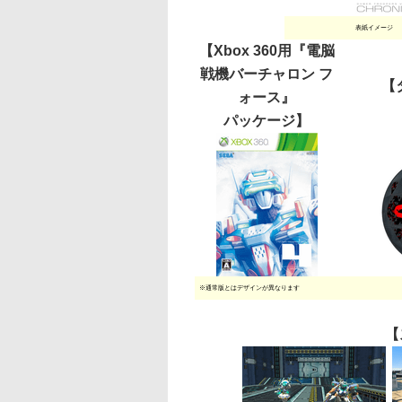
表紙イメージ
【Xbox 360用『電脳
戦機バーチャロン フ
【
ォース』
パッケージ】
※通常版とはデザインが異なります
【