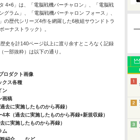
 4×6」は、「電脳戦機バーチャロン」、「電脳戦
ングラム」、「電脳戦機バーチャロン フォース」、
」の歴代シリーズ4作を網羅した6枚組サウンドトラ
（ボーナストラック）。
の歴史を計140ページ以上に渡り余すところなく記録
容（一部抜粋）は以下の通り。
のプロダクト画像
ックス各種
イン
ン画稿
（過去に実施したものから再録）
ー4本（過去に実施したものから再録+新規収録）
過去に実施したものから再録）
ラム
界観紹介……など