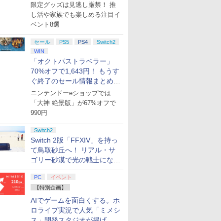
集】
限定グッズは見逃し厳禁！ 推
し活や家族でも楽しめる注目イ
ベント8選
セール
PS5
PS4
Switch2
WIN
「オクトパストラベラー」
70%オフで1,643円！ もうす
ぐ終了のセール情報まとめ
【8月8日更新】
ニンテンドーeショップでは
「大神 絶景版」が67%オフで
990円
Switch2
Switch 2版「FFXIV」を持っ
て鳥取砂丘へ！ リアル・サ
ゴリー砂漠で光の戦士になっ
てみた
PC
イベント
【特別企画】
AIでゲームを面白くする。ホ
ロライブ実況で人気「ミメシ
ス」開発スタジオが掲げ