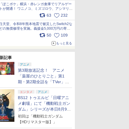
「ぽこポケ」横浜・赤レンガ倉庫でリアルゲー
トが開通！ ワニノコ、ミズゴロウ、アシマリ登
場シーンをレポート pic.x.com/LDgEByVl6D
63
232
任天堂、令和8年熊本地震で被災したSwitch2な
どの無償修理を実施。義援金5,000万円の寄付
も発表 pic.x.com/BAYsMfUfUC
50
109
もっと見る
新記事
アニメ
第3期放送記念！ アニメ
「薬屋のひとりごと」第1
期・第2期全話を「TVer」に
て期間限定で順次無料配信開
エンタメ
アニメ
始
BS12 トゥエルビ「日曜アニ
メ劇場」にて「機動戦士ガン
ダム」シリーズが本日8月9日
から8週連続で放送
初回は「機動戦士ガンダム
【HDリマスター版】」