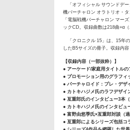
「オフィシャル サウンドデータ
機バーチャロン オラトリオ・タ
「電脳戦機バーチャロン マーズ
ックCD。収録曲数は218曲+α
「クロニクル 15」は、15年
したB5サイズの冊子。収録内
【収録内容（一部抜粋）】
● アーケード/家庭用タイトル
● プロモーション用のグラフィ
● バーチャロイド：プレ・デザ
● カトキハジメ氏のラフデザイ
● 亙重郎氏のインタビュー3本
● カトキハジメ氏のインタビュ
● 富野由悠季氏×亙重郎対談（
● 亙重郎によるシリーズ包括コ
● シリーズ4作品を網羅した世