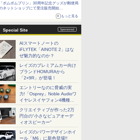
「ポムポムプリン」30周年記念グッズが郵便局
のネットショップにて受注販売開始
「おもちもちもちクッション」など今年だけの
もっと見る
限定商品が登場
Special Site
AIスマートノートの
iFLYTEK「AINOTE 2」はな
ぜ魅力的なのか？
レイズのプレミアムカー向け
ブランドHOMURAから
「2×9R」が登場！
エントリーなのに脅威の実
力!「Osprey」Noble Audioワ
イヤレスイヤフォン4機種を
一気に聴く
クリエイティブが作った2万
円台の“小さなピュアオーデ
ィオスピーカー”
レイズのパワーデザインホイ
ール「M6」に新色登場!!