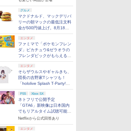
7
7
7
7
8
8
8
8
9
9
9
9
グルメ
マクドナルド、マックデリバ
リーの朝マックの最低注文料
7
8
9
金が500円値上げ。8月18日
より1,500円から受付
エンタメ
ンドープリペイド
ステーション スト
正規品】
on.co.jp限定】劇
ニンテンドープリペイド
PlayStation 5 デジタル・
GameSir G7 HE 有線ゲー
『映画 ラブライブ！蓮ノ
ぽこ あ ポケモン エキス
プレイステーション スト
HyperX Clutch Gladiate
劇場版「鬼滅の刃」無限
ニンテンドープリペ
プレイステーション 
GameSir G7 SE 
劇場版モノノ怪 第三
ファミマで「ポケモンフレン
000円|オンライン
 10,000円|オン
tmaster スラスト
ノ怪 第三章 蛇神
番号 500円|オンラインコ
エディション 日本語専用
ムコントローラー XBOX
空女学院スクールアイド
パンションパス|オンライ
アチケット 3,000円|オン
Xbox公式ライセンス ゲ
城編 第一章 猗窩座再来
番号 2000円|オンラ
アチケット 15,000円
ムコントローラー XB
神 [Blu-ray]
ダ」ピカチュウ&ゼラオラの
版
コード版
 TH8S シフター
ナル特典:オリジ
ード版
(CFI-2200B01) + ディス
Series X|S XBOX One
ルクラブ Bloom Garden
ンコード版
ラインコード版
ーミング コントローラー
完全生産限定版 [DVD]
コード版
ンラインコード版
Series X|S XBOX O
￥9,900
PS4、PS5、PS5
着＋メーカー特典:
クドライブ(CFI-ZDD1J)
Windows 10/11用 PCコ
Party』Blu-ray（特装限
有線 日本正規代理店品
Windows 10/11用 
フレンダピックがもらえるキ
0
1
￥500
￥66,849
現在在庫切れです。
￥8,589
￥4,400
￥3,000
￥4,980
￥7,828
￥2,000
￥15,000
現在在庫切れです。
box One、Xbox
離】二振りの剣、
セット
ントローラーゲームパッ
定版）
6L366AA
ントローラーゲーム
ャンペーン開催！
f ARISE - Beyond
【特典】ファイナルファ
【特典】カルドセプト ビ
【特典】デジモンス
s X|S 対応の高精度
り来たる！スタジ
ド ホール効果スティック
ド ホールエフェクト
エンタメ
n Edition
ンタジー レゾナンス
ギンズ Nintendo Switch
リー タイムストレン
ーン シフター
下ろしイラストボ
付きビデオゲームコント
ィックと3.5mmオ
そらザウルスやギャルきち、
Switch2版(【初回封入特
2 Edition(【早期購入同梱
ー Switch2版(【早
Blu-ray]
ローラー（ブラック）
オジャック付き
団長の吉野家Tシャツも！
典】魔導船＆かけだし騎
特典】DLC引き換え番号
封入特典】プレオー
￥6,910
￥6,935
￥6,943
士の応援パック・かけだ
チラシ)
パック＋「デジモン
「hololive Splash T-Party!」
し騎士のスタートダッシ
ドゲーム」プレイア
全Tシャツラインナップ公開
ュパック)
カード)
PS5
Xbox SX
＆オンライン販売開始
ネトフリで公開予定
「GTA6」新映像は日本国内
でもリアルタイム試聴可能。
7
7
7
8
8
9
9
8
しかも日本語字幕付き
Netflixから公式回答あり
エンタメ