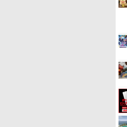
新
[メール便OK]【新品】
Nintendo Switch2 専用
空飛ぶゆうれい船【Blu-
【中古】PS5ソフト アサ
任天堂 amiibo マンタロ
映画『THE FIRST SLAM
【特典】METAL GEAR
Switch2 ケース レザーケ
【特典】攻殻機動隊
【特典】S
ゲーム
ナンバカ 
【PS5】メタファー：リ
NGC+USB ハブ 冷却ファ
ray】 [ 石ノ森章太郎 ]
シン クリード シャドウズ
ー スプラトゥーンシリー
DUNK』 STANDARD
SOLID : MASTER
ース スイッチ2 Nintendo
SAC_2045 最後の人間(特
RE:BO
ズ
￥6,597
ファンタジオ［PS5版］
ン付き ゲームキューブコ
スタンダードエディショ
ズ ※大量購入時には納期
EDITION【4K ULTRA
COLLECTION Vol.2
対応 スイッチ スイッチツ
装限定版)【Blu-ray】(第
期購入
￥4,400
￥6,500
[在庫品]
ントローラー 接続 USB
ン【佐々店】
にお時間がかかる場合が
HD】（早期予約特典な
PS5版(【早期購入封入特
ー シンプル ミニマル PU
1弾・第2弾キービジュア
「STEI
￥4,050
￥2,580
￥5,000
￥2,600
￥5,280
￥5,742
￥3,480
￥5,535
￥6,358
ハブ スイッチ2 アクセサ
あります
し） [ 井上雄彦 ]
典】DLCチラシ)
レザー 革 カバー ポーチ
ル使用ステッカーセット
間のオク
リー 周辺機器 SWITCH2
ストラップ付属 オシャレ
(2枚1セット・袋入れ)) [
◇AL-NS2571【メール
ソフト 収納 ガジェットケ
士郎正宗 ]
便】
ース クリスマス ギフト
プレゼント 送料無料