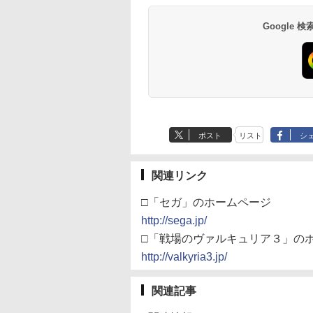
Google
ポスト
リスト
シ
関連リンク
□「セガ」のホームページ
http://sega.jp/
□「戦場のヴァルキュリア３」の
http://valkyria3.jp/
関連記事