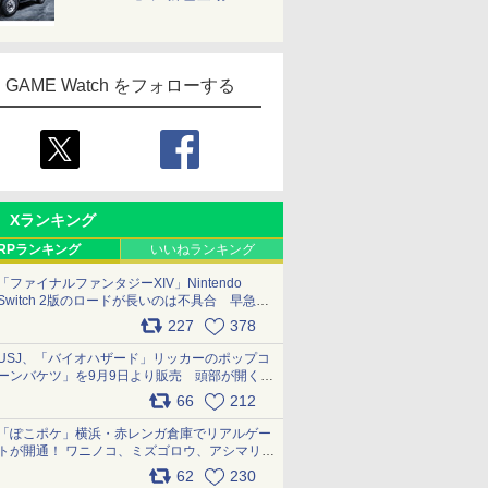
GAME Watch をフォローする
Xランキング
RPランキング
いいねランキング
「ファイナルファンタジーXIV」Nintendo
Switch 2版のロードが長いのは不具合 早急に
アップデートできるよう対応中
227
378
pic.x.com/s9S3nRCAGa
USJ、「バイオハザード」リッカーのポップコ
ーンバケツ」を9月9日より販売 頭部が開く仕
組み。味は恐怖を堪のう「味噌フレーバー」
66
212
pic.x.com/81MuXGahVM
「ぽこポケ」横浜・赤レンガ倉庫でリアルゲー
トが開通！ ワニノコ、ミズゴロウ、アシマリ登
場シーンをレポート pic.x.com/LDgEByVl6D
62
230