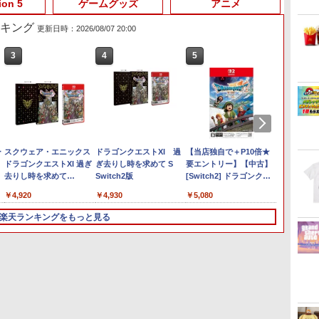
3
3
3
3
4
4
4
4
5
5
5
5
6
6
6
6
ion 5
ゲームグッズ
アニメ
ランキング
更新日時：2026/08/07 20:00
3
4
5
6
ー
 -
Nintendo Switch 2(日本
【純正品】ディスクドラ
【純正品】Xbox 充電式
劇場版「鬼滅の刃」無限
ニンテンドープリペイド
【純正品】DualSense ワ
【純正品】Xbox ワイヤ
劇場版「鬼滅の刃」無限
ニンテンドープリペイド
【純正品】DualSense ワ
【純正品】Xbox Elite ワ
【Amazon.co.jp限定】
ニンテ
プレイ
【国内
【Amaz
語・国内専用)
イブ(CFI-ZDD1J)
バッテリー + USB-C ケー
城編 第一章 猗窩座再来
番号 9000円|オンライン
イヤレスコントローラー
レス コントローラー (カ
城編 第一章 猗窩座再来
番号 5000円|オンライン
イヤレスコントローラー
イヤレス コントローラー
劇場版モノノ怪 第三章 蛇
番号 1
アチケット
Thrus
場版モノ
PlayStation 5
ブル
通常版 [DVD]
コード版
ミッドナイト ブラック
ーボンブラック)
完全生産限定版 [Blu-ray]
コード版
(CFI-ZCT2J)
Series 2 Core Edition
神 (オリジナル特典:オリ
コード
ライン
マスター
(オリジ
￥55,871
(CFI-ZCT2J01)
(ホワイト)
ジナル巾着＋メーカー特
- PC、
ナル巾
￥11,849
￥2,618
￥3,523
￥9,000
￥10,737
￥8,020
￥8,698
￥5,000
￥10,737
￥18,500
￥8,800
￥1,000
￥10,00
￥14,14
￥9,900
典:【坤と離】二振りの
Pro、X
【坤と
ー
スクウェア・エニックス
ドラゴンクエストXI 過
【当店独自で＋P10倍★
Tales o
剣、十翼より来たる！ス
Serie
十翼よ
ドラゴンクエストXI 過ぎ
ぎ去りし時を求めて S
要エントリー】【中古】
the Daw
タジオ描き下ろしイラス
H パタ
オ描き
去りし時を求めて
Switch2版
[Switch2] ドラゴンクエ
トボード付) [DVD]
ード付) [
￥6,191
S【Switch 2】
ストVII Reimagined(ドラ
￥4,920
￥4,930
￥5,080
POTPAANVA
クエ7 リイマジンド) スク
[POTPAANVA]
ウェア・エニックス
楽天ランキングをもっと見る
(20260205)
3
3
3
4
4
4
5
5
5
6
6
6