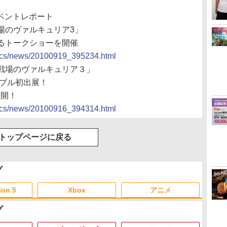
イベントレポート
場のヴァルキュリア3」
るトークショーを開催
docs/news/20100919_395234.html
P「戦場のヴァルキュリア３」
アブル初出展！
公開！
docs/news/20100916_394314.html
トップページに戻る
グ
ion 5
Xbox
アニメ
グ