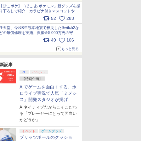
【ぽこポケ】「ぽこ あ ポケモン」新グッズを撮
り下ろしで紹介 カラビナ付きマスコットやス
クエアポーチが仲間入り
52
283
pic.x.com/XmVAgBxaW5
任天堂、令和8年熊本地震で被災したSwitch2な
どの無償修理を実施。義援金5,000万円の寄付
も発表 pic.x.com/BAYsMfUfUC
49
106
もっと見る
新記事
PC
イベント
【特別企画】
AIでゲームを面白くする。ホ
ロライブ実況で人気「ミメシ
ス」開発スタジオが掲げ
る“AI活用の信念”とは？【講
AIネイティブだからこそこだわ
演レポート】
る「プレーヤーにとって面白い
かどうか」
イベント
ゲームグッズ
ブリッツボールのクッショ