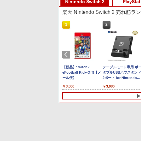
10
10
10
10
1
1
1
1
2
2
2
2
Nintendo Switch 2
PlayStat
楽天 Nintendo Switch 2 売れ筋
10
1
2
プリペイド
ョン スト
 SE 有線ゲー
 第三章 蛇
ニンテンドープリペイド
【Amazon.co.jp限定】
8BitDo M30 Xboxシリー
ヤマトよ永遠に
スプラトゥーン レイダー
PlayStation 5 デジタル・
【純正品】Xbox ワイヤ
【Amazon.co.jp限定】劇
スプラトゥーン レイダ
Beast of Reincarnation
【純正品】Xbox ワイヤ
劇場版「鬼滅の刃」無限
オンライン
00円 |オ
 XBOX
番号 3000円|オンライン
Logicool G ハンコン
ズX | S、Xbox One、お
REBEL3199 7 [Blu-ray]
ス|オンラインコード版
エディション 日本語専用
レス コントローラー +
場版モノノ怪 第三章 蛇神
ス -Switch2
PS5 【特典】プロダクト
レス コントローラー (ロ
城編 第一章 猗窩座再来
ド版
OX One
コード版
G923 グランツーリスモ7
よびWindowsの有線コン
Console Language:
USB-C® ケーブル
(Amazon.co.jp限定オリ
コード 封入
ボット ホワイト)
通常版 [Blu-ray]
￥8,760
￥5,832
￥6,445
11用 PCコ
Forza Horizon 6 G923d
トローラー 6ボタンレイ
Japanese only (CFI-
ジナル三方背収納ケース
です。
￥3,000
￥38,800
￥4,590
￥55,000
￥8,300
￥10,780
￥7,286
￥7,681
￥3,964
ゲームパッ
アウト - 正式にライセン
2200B01)
付きコレクション) (オリ
モンストー
鬼武者 Way of the
【新品】Switch2
テーブルモード専用 ポ
ェクトステ
スされています
ジナル特典:オリジナル巾
トレンジャ
Sword 【Switch2】
eFootball Kick-Off!【メ
タブルUSBハブスタンド
mオーディ
着＋メーカー特典:【坤と
版(【早期購入
POT-P-ABNMA
ール便】
2ポート for Nintendo
き
離】二振りの剣、十翼よ
レオーダー
Switch 2
り来たる！スタジオ描き
￥7,730
￥3,800
￥3,980
ジモンカー
下ろしイラストボード付)
レイアブル
[Blu-ray]
10
10
1
1
1
2
2
2