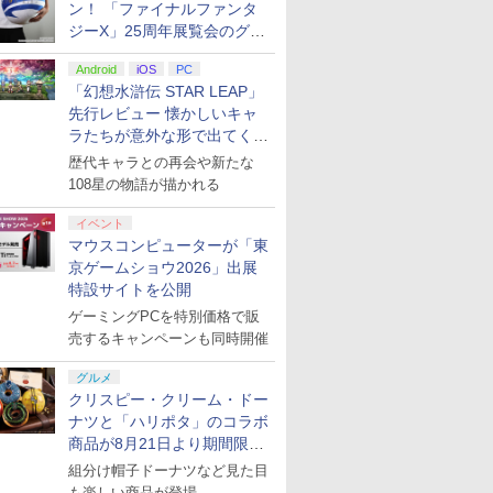
ン！ 「ファイナルファンタ
ジーX」25周年展覧会のグッ
ズ情報が公開
Android
iOS
PC
「幻想水滸伝 STAR LEAP」
先行レビュー 懐かしいキャ
ラたちが意外な形で出てくる
シリーズ完全新作！
歴代キャラとの再会や新たな
108星の物語が描かれる
イベント
マウスコンピューターが「東
京ゲームショウ2026」出展
特設サイトを公開
ゲーミングPCを特別価格で販
売するキャンペーンも同時開催
グルメ
クリスピー・クリーム・ドー
ナツと「ハリポタ」のコラボ
商品が8月21日より期間限定
で発売
組分け帽子ドーナツなど見た目
も楽しい商品が登場