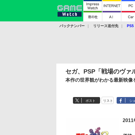
バックナンバー
リリース送付先
PS5
モバイル
eスポーツ
クラウド
PS
セガ、PSP「戦場のヴァ
本作の世界観がわかる最新映像
ポスト
リスト
シ
201