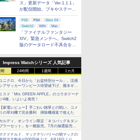
ス」更新データ「Ver.1.1.1」
が配信開始。ブキやステージ
に関する不具合を修正
PS5
PS4
Xbox SX
Switch2
WIN
Mac
「ファイナルファンタジー
XIV」緊急メンテへ。Switch2
版のデータロード不具合を最
適化
Impress Watchシリーズ 人気記事
時間
24時間
1週間
1カ月
ユニクロ、今日から「お盆特別セール」。涼感
シアサッカーワンピース待望値下げ、撥水ギア
ショーツは1990円に
ミスド「Mrs. GREEN APPLE」のコラボドーナ
ツ4種、いよいよ発売！
【家電レビュー】手ごわい雑草との戦い、コメ
リの草刈機で完全勝利 掃除機感覚で使えた
カルディ、オンライン限定「ネコバッグ＆タン
ブラーセット」を一般販売。7月の抽選販売の
当選無効分
マクドナルド、マックデリバリーの朝マックの
最低注文料金が500円値上げ。8月18日より