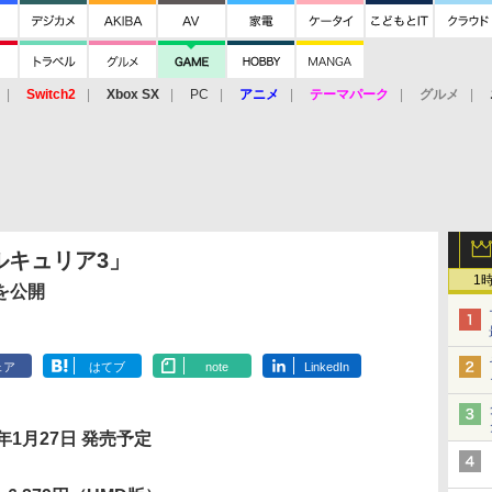
Switch2
Xbox SX
PC
アニメ
テーマパーク
グルメ
 Vita
3DS
アーケード
VR
ルキュリア3」
1
を公開
ェア
はてブ
note
LinkedIn
1年1月27日 発売予定