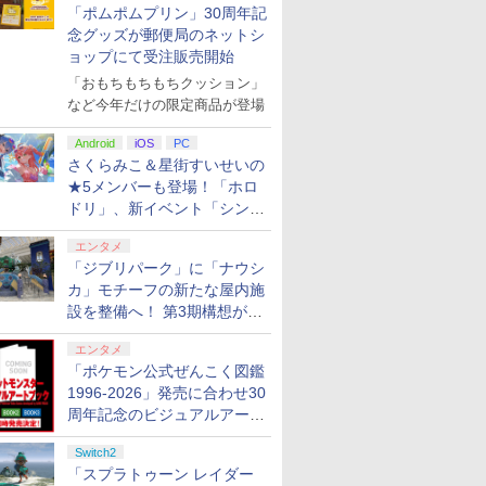
「ポムポムプリン」30周年記
念グッズが郵便局のネットシ
ョップにて受注販売開始
TEINS;GATE
&ウオッチ スーパーマリオブラザー
02 【Blu-ray】
【特典】ファイナルファ
劇場版「僕の心のヤバイ
パズドラクロス 神の章 - 3DS
【楽天ブックス限定特典
ナンバカ 06 【Blu-ray】
【特典】キャプテン
ヤマトよ永遠に
[Switch 
「おもちもちもちクッション」
OT PS5版(【早
ンタジー レゾナンス
やつ」【Blu-ray】 [ 堀江
+特典】METAL GEAR
WORLD FIGHTER
REBEL3199 6【Blu-
ョンパス（ダ
など今年だけの限定商品が登場
￥8,370
￥8,044
同梱特典】
PS5版(【初回封入特典】
瞬 ]
SOLID : MASTER
PS5版(【早期購入
ray】 [ 西崎義展 ]
ントまでご
NS;GATE 変移空
魔導船＆かけだし騎士の
COLLECTION Vol.2
典】DLC+【前作購
￥6,526
￥7,040
￥6,600
￥7,199
￥8,751
￥4,400
Android
iOS
PC
テット」DLC)
応援パック・かけだし騎
PS5版(2連アクリルキー
特典】ユニフォーム
さくらみこ＆星街すいせいの
士のスタートダッシュパ
ホルダー+【早期購入封入
ールカスタマイズ)
★5メンバーも登場！「ホロ
ック)
特典】DLCチラシ)
ドリ」、新イベント「シンク
ロする夏のスパークル」がス
エンタメ
タート
「ジブリパーク」に「ナウシ
カ」モチーフの新たな屋内施
設を整備へ！ 第3期構想が公
開
エンタメ
「ポケモン公式ぜんこく図鑑
1996-2026」発売に合わせ30
周年記念のビジュアルアート
ブック3冊同時発売が決定
Switch2
「スプラトゥーン レイダー