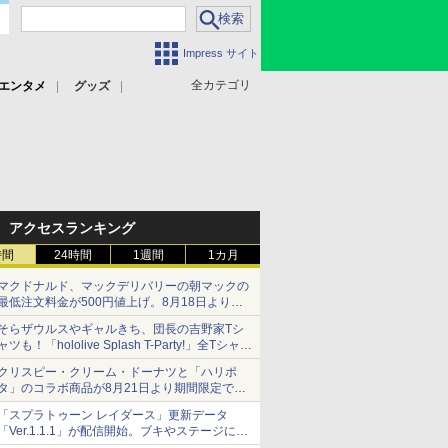
Impress サイト
全カテゴリ
エンタメ
グッズ
アクセスランキング
時間
24時間
1週間
1カ月
マクドナルド、マックデリバリーの朝マックの
最低注文料金が500円値上げ。8月18日より
1,500円から受付
そらザウルスやギャルきち、団長の吉野家Tシ
ャツも！「hololive Splash T-Party!」全Tシャツ
ラインナップ公開＆オンライン販売開始
クリスピー・クリーム・ドーナツと「ハリポ
タ」のコラボ商品が8月21日より期間限定で発
売
「スプラトゥーン レイダース」更新データ
組分け帽子ドーナツなど見た目も楽しい商品が
「Ver.1.1.1」が配信開始。ブキやステージに関
登場
する不具合を修正