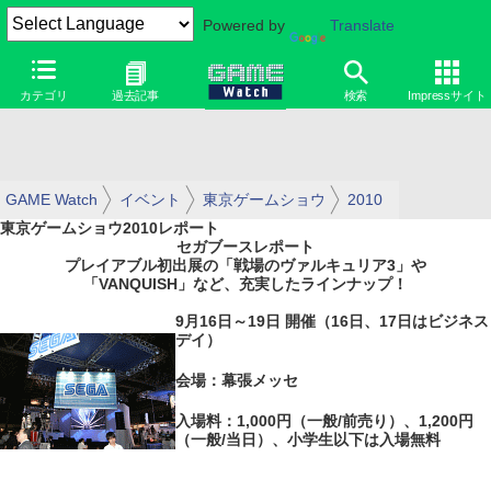
Powered by
Translate
カテゴリ
過去記事
検索
Impressサイト
GAME Watch
イベント
東京ゲームショウ
2010
東京ゲームショウ2010レポート
セガブースレポート
プレイアブル初出展の「戦場のヴァルキュリア3」や
「VANQUISH」など、充実したラインナップ！
9月16日～19日 開催（16日、17日はビジネス
デイ）
会場：幕張メッセ
入場料：1,000円（一般/前売り）、1,200円
（一般/当日）、小学生以下は入場無料