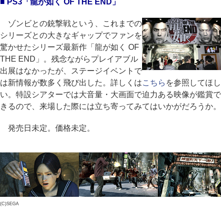
■ PS3「龍が如く OF THE END」
ゾンビとの銃撃戦という、これまでの
シリーズとの大きなギャップでファンを
驚かせたシリーズ最新作「龍が如く OF
THE END」。残念ながらプレイアブル
出展はなかったが、ステージイベントで
は新情報が数多く飛び出した。詳しくは
こちら
を参照してほし
い。特設シアターでは大音量・大画面で迫力ある映像が鑑賞で
きるので、来場した際には立ち寄ってみてはいかがだろうか。
発売日未定。価格未定。
(C)SEGA