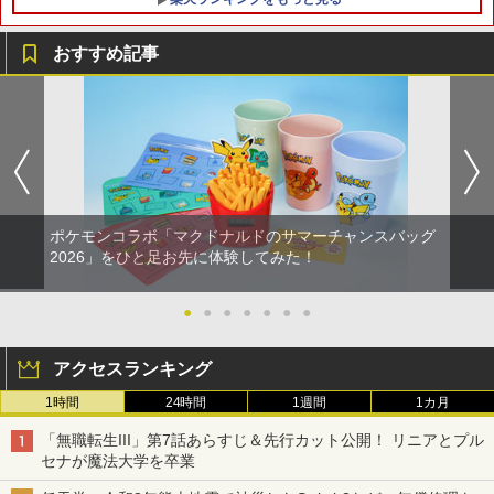
おすすめ記事
ポケモンコラボ「マクドナルドのサマーチャンスバッグ
2026」をひと足お先に体験してみた！
●
●
●
●
●
●
●
アクセスランキング
1時間
24時間
1週間
1カ月
「無職転生III」第7話あらすじ＆先行カット公開！ リニアとプル
セナが魔法大学を卒業