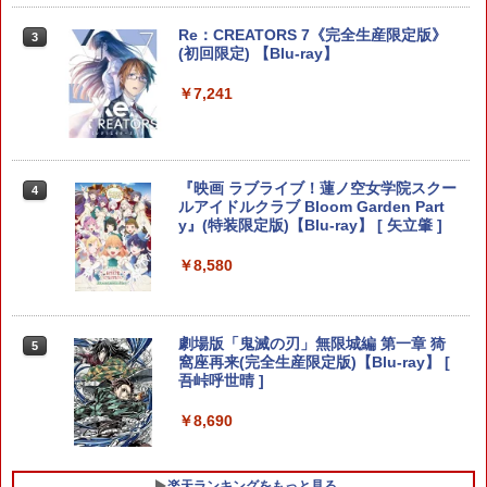
3
ntendo Switch 2 Edition[Nintendo Sw
【店内全品P10倍 8/4〜要エントリー】
3
￥770
itch 2] / ゲーム
【中古】[PS5] スーパーロボット大戦Y
Re：CREATORS 7《完全生産限定版》
3
【純正品】DualSense ワイヤレスコン
Xbox プリペイドカード 5,000円 デジタ
ニンテンドープリペイド番号 9000円|オ
4
4
4
バンダイナムコエンターテインメント(2
(初回限定) 【Blu-ray】
『映画 ラブライブ！蓮ノ空女学院スクー
4
トローラー ミッドナイト ブラック(CFI-
ルコード 【旧 Xbox ギフトカード】 [オ
ンラインコード版
0250828)
ルアイドルクラブ Bloom Garden Part
￥8,678
ZCT2J01)
ンラインコード]
y』Blu-ray（特装限定版）
￥7,241
￥9,000
￥4,180
￥10,737
￥5,000
【レビュー特典】山崎実業 【 石膏ボー
4
￥8,589
ド壁対応 ウォールゲームコントローラー
ファイアーエムブレム 万紫千紅
4
収納ラック スマート 2個組 】 smart 210
ニンテンドープリペイド番号 5000円|オ
7 2108家電収納 棚 PS5 PS4 プロコン リ
5
『映画 ラブライブ！蓮ノ空女学院スクー
Silver Lining 【PS5】Outbound（アウ
4
￥8,970
4
【純正品】DualSense ワイヤレスコン
【純正品】Xbox ワイヤレス コントロー
ンラインコード版
5
モコン ジョイコン リングコン 調節 シン
5
ルアイドルクラブ Bloom Garden Part
トバウンド） [ELJM-30913 PS5 アウト
劇場版「鬼滅の刃」無限城編 第一章 猗
5
トローラー(CFI-ZCT2J)
ラー (ロボット ホワイト)
プル おしゃれ 白 黒
y』(特装限定版)【Blu-ray】 [ 矢立肇 ]
バウンド]
窩座再来 完全生産限定版 [DVD]
￥5,000
￥10,737
￥7,681
￥1,705
￥8,580
￥4,230
￥7,828
任天堂 【Switch2】マリオカート ワール
5
ド [BEE-P-AAAAA NSW2 マリオカ-ト
【中古】進め!キノピオ隊長 - Switch
5
ワ-ルド]
劇場版「鬼滅の刃」無限城編 第一章 猗
オリ特付【即納可能】【新品】【PS5】
5
5
窩座再来(完全生産限定版)【Blu-ray】 [
RUSHING BEAT X: Return Of Brawl Br
￥1,981
吾峠呼世晴 ]
others 数量限定版★マッハオリジナル特
￥8,970
典アクリルキーホルダー付★ラッシング
ビート
￥8,690
￥4,430
楽天ランキングをもっと見る