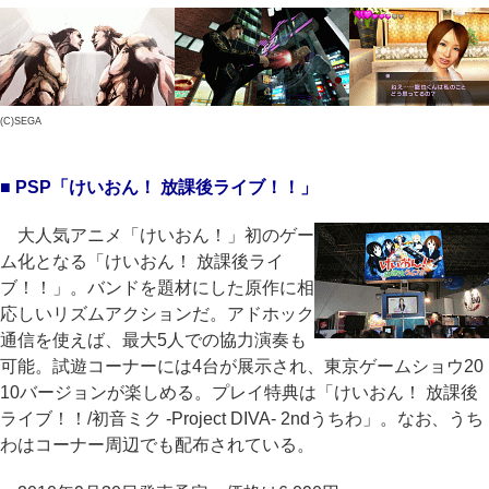
(C)SEGA
■ PSP「けいおん！ 放課後ライブ！！」
大人気アニメ「けいおん！」初のゲー
ム化となる「けいおん！ 放課後ライ
ブ！！」。バンドを題材にした原作に相
応しいリズムアクションだ。アドホック
通信を使えば、最大5人での協力演奏も
可能。試遊コーナーには4台が展示され、東京ゲームショウ20
10バージョンが楽しめる。プレイ特典は「けいおん！ 放課後
ライブ！！/初音ミク -Project DIVA- 2ndうちわ」。なお、うち
わはコーナー周辺でも配布されている。