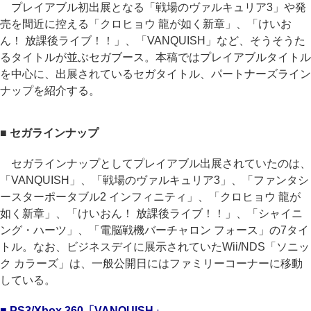
プレイアブル初出展となる「戦場のヴァルキュリア3」や発
売を間近に控える「クロヒョウ 龍が如く新章」、「けいお
ん！ 放課後ライブ！！」、「VANQUISH」など、そうそうた
るタイトルが並ぶセガブース。本稿ではプレイアブルタイトル
を中心に、出展されているセガタイトル、パートナーズライン
ナップを紹介する。
■ セガラインナップ
セガラインナップとしてプレイアブル出展されていたのは、
「VANQUISH」、「戦場のヴァルキュリア3」、「ファンタシ
ースターポータブル2 インフィニティ」、「クロヒョウ 龍が
如く新章」、「けいおん！ 放課後ライブ！！」、「シャイニ
ング・ハーツ」、「電脳戦機バーチャロン フォース」の7タイ
トル。なお、ビジネスデイに展示されていたWii/NDS「ソニッ
ク カラーズ」は、一般公開日にはファミリーコーナーに移動
している。
■ PS3/Xbox 360「VANQUISH」