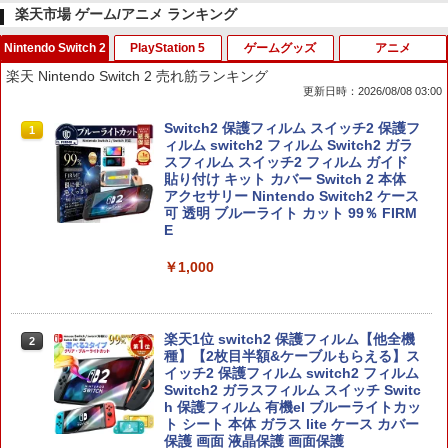
楽天市場 ゲーム/アニメ ランキング
Nintendo Switch 2
PlayStation 5
ゲームグッズ
アニメ
スプラトゥーン レイダース|オンライン
PlayStation 5 デジタル・エディション
【純正品】Xbox ワイヤレス コントロー
【Amazon.co.jp限定】劇場版モノノ怪
1
1
1
1
楽天 Nintendo Switch 2 売れ筋ランキング
コード版
日本語専用 Console Language: Japan
ラー + USB-C® ケーブル
第三章 蛇神 (Amazon.co.jp限定オリジ
更新日時：2026/08/08 03:00
ese only (CFI-2200B01)
ナル三方背収納ケース付きコレクション)
(オリジナル特典:オリジナル巾着＋メー
￥5,832
￥8,300
Switch2 保護フィルム スイッチ2 保護フ
カー特典:【坤と離】二振りの剣、十翼よ
1
￥55,000
ィルム switch2 フィルム Switch2 ガラ
り来たる！スタジオ描き下ろしイラスト
スフィルム スイッチ2 フィルム ガイド
ボード付) [Blu-ray]
貼り付け キット カバー Switch 2 本体
【純正品】Xbox ワイヤレス コントロー
2
アクセサリー Nintendo Switch2 ケース
￥10,780
スプラトゥーン レイダース -Switch2
Beast of Reincarnation -PS5 【特典】
ラー (ロボット ホワイト)
2
2
可 透明 ブルーライト カット 99％ FIRM
プロダクトコード 封入
E
￥6,449
￥7,681
￥7,286
￥1,000
劇場版「鬼滅の刃」無限城編 第一章 猗
2
窩座再来 通常版 [Blu-ray]
【純正品】Xbox ワイヤレス コントロー
3
￥3,982
ラー (カーボンブラック)
楽天1位 switch2 保護フィルム【他全機
2
Nintendo Switch 2(日本語・国内専用)
【純正品】ディスクドライブ(CFI-ZDD1
3
3
種】【2枚目半額&ケーブルもらえる】ス
J) PlayStation 5
￥8,020
イッチ2 保護フィルム switch2 フィルム
￥55,871
Switch2 ガラスフィルム スイッチ Switc
￥11,849
h 保護フィルム 有機el ブルーライトカッ
劇場版「鬼滅の刃」無限城編 第一章 猗
3
ト シート 本体 ガラス lite ケース カバー
窩座再来 通常版 [DVD]
【純正品】Xbox 充電式バッテリー + US
保護 画面 液晶保護 画面保護
4