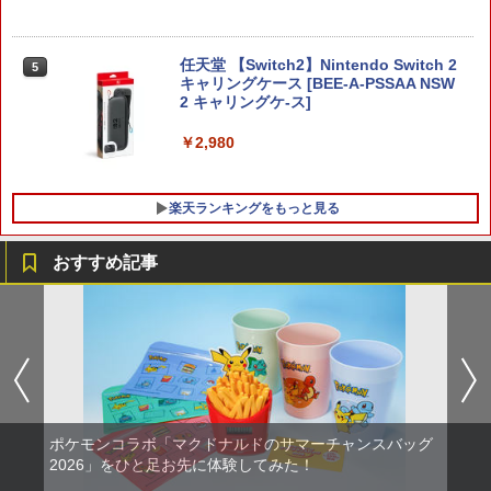
任天堂 【Switch2】Nintendo Switch 2
5
キャリングケース [BEE-A-PSSAA NSW
2 キャリングケ-ス]
￥2,980
楽天ランキングをもっと見る
おすすめ記事
【中古】ドラゴンズドグマ 2ソフト:プレ
劇場版「鬼滅の刃」無限城編 第一章 猗
1
1
イステーション5ソフト／アクション・
窩座再来(通常版)【Blu-ray】 [ 吾峠呼世
ゲーム
晴 ]
￥1,910
￥3,960
ポケモンコラボ「マクドナルドのサマーチャンスバッグ
ソニー・インタラクティブエンタテイン
劇場版モノノ怪 唐傘【Blu-ray】 [ 中村
2026」をひと足お先に体験してみた！
2
2
メント スティックモジュール（DualSen
健治 ]