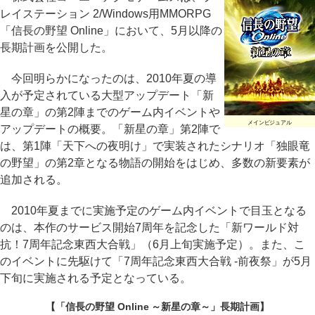
レイステーション 2/Windows用MMORPG
「信長の野望 Online」において、5月以降の
長期計画を公開した。
今回明らかになったのは、2010年夏の導
入が予定されている大型アップデート「新
星の章」の第2陣までのゲーム内イベントや
メインビジュアル
アップデートの概要。「新星の章」第2陣で
は、第1陣「天下への夜明け」で実装されたシナリオ「独眼竜
の野望」の第2章となる物語の開始をはじめ、多数の新要素が
追加される。
2010年夏までに実施予定のゲーム内イベントで目玉となる
のは、本作のサービス開始7周年を記念した「新ワールド対
抗！7周年記念東西大合戦」（6月上旬実施予定）。また、こ
のイベントに先駆けて「7周年記念東西大合戦 -前夜祭」が5月
下旬に実施される予定となっている。
【「信長の野望 Online ～新星の章～」長期計画】