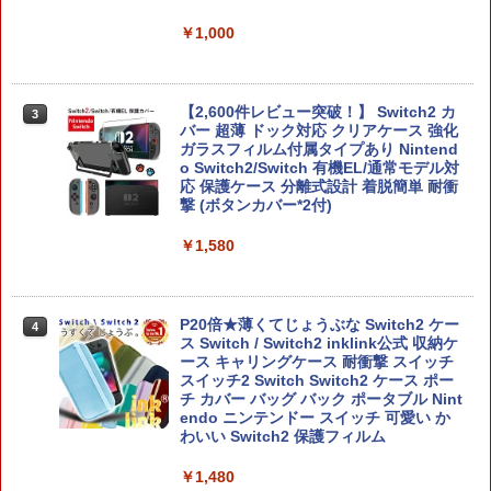
B-C ケーブル
￥3,523
【純正品】DualSense ワイヤレスコン
ニンテンドープリペイド番号 9000円|オ
4
￥1,000
4
トローラー ミッドナイト ブラック(CFI-
ンラインコード版
￥2,618
ZCT2J01)
￥9,000
￥10,737
【2,600件レビュー突破！】 Switch2 カ
3
劇場版「鬼滅の刃」無限城編 第一章 猗
4
バー 超薄 ドック対応 クリアケース 強化
窩座再来 完全生産限定版 [Blu-ray]
【国内正規品】Thrustmaster スラスト
ガラスフィルム付属タイプあり Nintend
5
マスター TH8S シフター - PC、PS4、P
o Switch2/Switch 有機EL/通常モデル対
ニンテンドープリペイド番号 5000円|オ
5
￥8,698
【純正品】DualSense ワイヤレスコン
S5、PS5 Pro、Xbox One、Xbox Serie
応 保護ケース 分離式設計 着脱簡単 耐衝
ンラインコード版
5
トローラー(CFI-ZCT2J)
s X|S 対応の高精度 H パターン シフター
撃 (ボタンカバー*2付)
￥5,000
￥10,737
￥14,141
￥1,580
【Amazon.co.jp限定】劇場版モノノ怪
5
第三章 蛇神 (オリジナル特典:オリジナル
巾着＋メーカー特典:【坤と離】二振りの
P20倍★薄くてじょうぶな Switch2 ケー
剣、十翼より来たる！スタジオ描き下ろ
4
ス Switch / Switch2 inklink公式 収納ケ
しイラストボード付) [DVD]
ース キャリングケース 耐衝撃 スイッチ
スイッチ2 Switch Switch2 ケース ポー
￥8,800
チ カバー バッグ バック ポータブル Nint
endo ニンテンドー スイッチ 可愛い か
わいい Switch2 保護フィルム
￥1,480