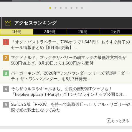
se Edge(TM) ワイヤレスコントローラー
用） [CFI-ZSM1G PS5 デュアルセンス
●
●
●
●
●
●
●
￥8,044
エッジ スティックモジュール]
アクセスランキング
￥2,679
1時間
24時間
1週間
1カ月
「少女☆歌劇 レヴュースタァライト」2
3
ndスタァライブ “Starry Desert”【Blu-r
「オクトパストラベラー」70%オフで1,643円！ もうすぐ終了の
ay】 [ スタァライト九九組 ]
テイクツー・インタラクティブ・ジャパ
3
セール情報まとめ【8月8日更新】
ン 【PS5】『NBA 2K26』BEST PRICE
ニンテンドーeショップでは「大神 絶景版」が67%オフで990円
[ELJM-30885 PS5 NBA 2K26 レンカ]
￥8,141
マクドナルド、マックデリバリーの朝マックの最低注文料金が
500円値上げ。8月18日より1,500円から受付
￥4,060
バーガーキング、2026年“ワンパウンダーシリーズ”第3弾「ダー
劇場版モノノ怪 第二章 火鼠【Blu-ray】
4
ティ ザ・ワンパウンダー」を8月7日発売
[ 鈴木清崇 ]
「特製ガーリックマヨソース」を使用した超大型チーズバーガー
PlayStation5用カバー リズム ブルー
4
そらザウルスやギャルきち、団長の吉野家Tシャツも！
￥8,761
「hololive Splash T-Party!」全Tシャツラインナップ公開＆オン
￥5,770
ライン販売開始
Switch 2版「FFXIV」を持って鳥取砂丘へ！ リアル・サゴリー砂
漠で光の戦士になってみた
「少女☆歌劇 レヴュースタァライト」3r
5
【初回特典付き】【2027年02月12日発
5
もっと見る
dスタァライブ“Starry Diamond”【Blu-
売】 PLAION｜プレイオン トゥームレイ
ray】 [ スタァライト九九組 ]
ダー：レガシー・オブ・アトランティス