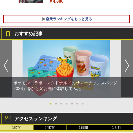
￥4,680
￥8,800
楽天ランキングをもっと見る
おすすめ記事
【1000円 ポッキリ 送料無料】コロンバ
【中古】【Blu−ray】ラブライブ！サン
1
1
スサークル 16ビットポケットMD 用【
シャイン！！2nd Season 4 特装限
マット 反射低減 】液晶 保護 フィルム ★
定版 特典CD・絵本・ブックレット・ス
ゲーム ゲーム機 ゲーム端末 液晶 画面 保
テッカー・三方背ケース付 [イベント抽
護 フィルム シート 保護フィルム 保護シ
選券付属なし] / 酒井和男【監督】
ート
￥320
￥1,000
ポケモンコラボ「マクドナルドのサマーチャンスバッグ
2026」をひと足お先に体験してみた！
【中古】【未使用品】モアナと伝説の海
2
【中古】Wiiスポーツ リゾート (「Wiiモ
MovieNEX [純正ブルーレイ＋純正ケー
●
●
●
●
●
●
●
2
ーションプラス (シロ) 」1個同梱)
ス]
アクセスランキング
￥1,627
￥1,580
1時間
24時間
1週間
1カ月