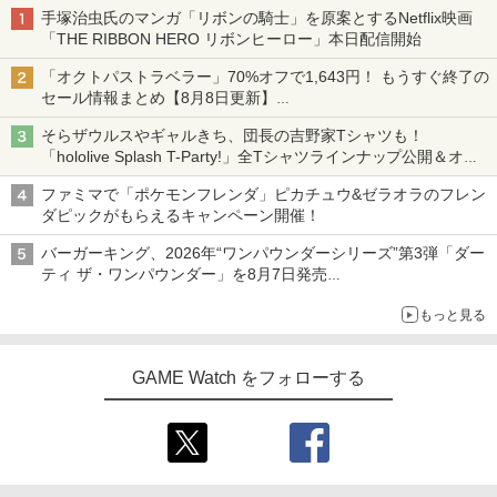
手塚治虫氏のマンガ「リボンの騎士」を原案とするNetflix映画
【8/11まで！抽選で最大全額ポイントバ
3
「THE RIBBON HERO リボンヒーロー」本日配信開始
【8/11まで！抽選で最大全額ポイントバ
ック】 風の谷のナウシカ ブルーレイ ナ
3
ック】 1ヶ月保証！ 8BitDo USB Wirele
ウシカ ジブリ Nausicaa of the Valley o
「オクトパストラベラー」70%オフで1,643円！ もうすぐ終了の
ss Adapter 2 ワイヤレス USBアダプタ
f the Wind Blu-ray 輸入版
セール情報まとめ【8月8日更新】
ー2 アダプタ スイッチ 8bit Switch Pro
ニンテンドーeショップでは「大神 絶景版」が67%オフで990円
Windows Mac Raspbery Xbox Series
￥3,880
そらザウルスやギャルきち、団長の吉野家Tシャツも！
X＆S One コントローラー Bluetoothコ
「hololive Splash T-Party!」全Tシャツラインナップ公開＆オン
ントローラー PS5 PS4
ライン販売開始
ファミマで「ポケモンフレンダ」ピカチュウ&ゼラオラのフレン
￥2,690
劇場版総集編 ガールズバンドクライ
4
ダピックがもらえるキャンペーン開催！
【後編】 なぁ、未来。（通常版）【Blu-
ray】 [ 東映アニメーション ]
バーガーキング、2026年“ワンパウンダーシリーズ”第3弾「ダー
ティ ザ・ワンパウンダー」を8月7日発売
【中古】無限航路
4
￥7,216
「特製ガーリックマヨソース」を使用した超大型チーズバーガー
もっと見る
￥3,536
劇場版総集編 ガールズバンドクライ
5
GAME Watch をフォローする
【前編】 青春狂走曲（通常版）【Blu-ra
y】 [ 東映アニメーション ]
【商品価格40,001円～60,000円】楽天あ
5
んしん延長保証（自然故障＋物損プラ
￥7,216
ン）同一店舗同時購入のみ 自然故障：メ
ーカー保証期間終了後、保証開始（メー