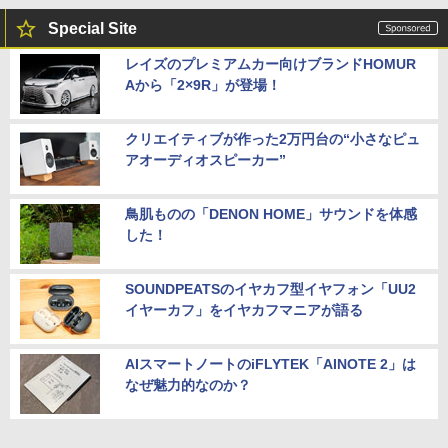
カー保証期間含め家電5年間/PC・タブレ
ット3年間保証）、物損故障：本保証開
Special Site
始日から5年間保証
レイズのプレミアムカー向けブランドHOMUR
￥4,800
Aから「2×9R」が登場！
クリエイティブが作った2万円台の“小さなピュ
アオーディオスピーカー”
鳥肌ものの「DENON HOME」サウンドを体感
した！
SOUNDPEATSのイヤカフ型イヤフォン「UU2
イヤーカフ」をイヤカフマニアが語る
AIスマートノートのiFLYTEK「AINOTE 2」は
なぜ魅力的なのか？