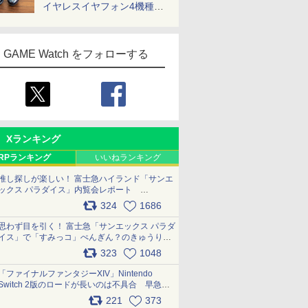
イヤレスイヤフォン4機種を
一気に聴く
GAME Watch をフォローする
Xランキング
RPランキング
いいねランキング
推し探しが楽しい！ 富士急ハイランド「サンエ
ックス パラダイス」内覧会レポート
pic.x.com/p718c0QB0k
324
1686
思わず目を引く！ 富士急「サンエックス パラダ
イス」で「すみっコ」ぺんぎん？のきゅうりド
ッグを食べてみた イラストそのままのメニュ
323
1048
ー化に挑戦。これが意外にもおいしい
pic.x.com/Kgl04hZaeg
「ファイナルファンタジーXIV」Nintendo
Switch 2版のロードが長いのは不具合 早急に
アップデートできるよう対応中
221
373
pic.x.com/s9S3nRCAGa