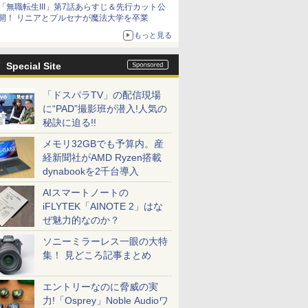
「無職転生III」第7話あらすじ＆先行カット公
シリーズ累計100タイトルへ
開！ リニアとプルセナが魔法大学を卒業
もっと見る
Special Site
「ドスパラTV」の配信現場
に“PAD”撮影班が潜入!人気の
秘訣に迫る!!
メモリ32GBでも予算内。産
経新聞社がAMD Ryzen搭載
dynabookを2千台導入
AIスマートノートの
iFLYTEK「AINOTE 2」はな
ぜ魅力的なのか？
ソニーミラーレス一眼の大特
集！ 見どころ記事まとめ
エントリーなのに脅威の実
力!「Osprey」Noble Audioワ