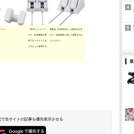
メント
「Wiiモーションプ
前製品（N-WR01S）も併売される
ラス」非装着時は専
ので、使用環境に応じて選択すると
用アタッチメントを
いいだろう
このように使用する
最
 検索で当サイトの記事を優先表示させる