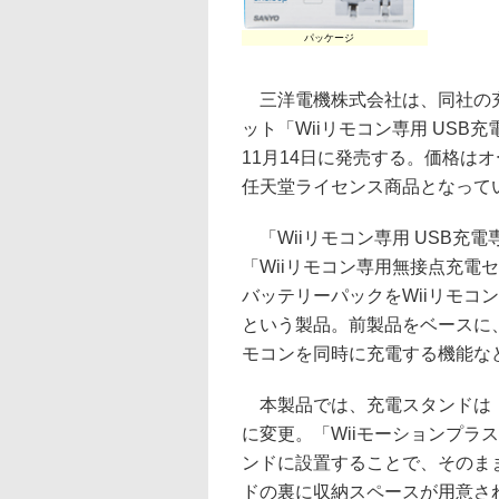
パッケージ
三洋電機株式会社は、同社の充電
ット「Wiiリモコン専用 USB
11月14日に発売する。価格はオ
任天堂ライセンス商品となって
「Wiiリモコン専用 USB充
「Wiiリモコン専用無接点充電
バッテリーパックをWiiリモコ
という製品。前製品をベースに、
モコンを同時に充電する機能な
本製品では、充電スタンドは「
に変更。「Wiiモーションプラ
ンドに設置することで、そのま
ドの裏に収納スペースが用意さ