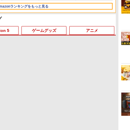
mazonランキングをもっと見る
グ
3
3
3
4
4
4
5
5
5
6
6
6
ion 5
ゲームグッズ
アニメ
3
3
3
3
4
4
4
4
5
5
5
5
6
6
6
6
 -
【純正品】ディスクドラ
【純正品】Xbox ワイヤ
劇場版「鬼滅の刃」無限
【純正品】DualSense ワ
Xbox プリペイドカード
『映画 ラブライブ！蓮ノ
【純正品】DualSense ワ
【純正品】Xbox ワイヤ
劇場版「鬼滅の刃」無限
プレイ
【純正品
ヤマト
イブ(CFI-ZDD1J)
レス コントローラー +
城編 第一章 猗窩座再来
イヤレスコントローラー
5,000円 デジタルコード
空女学院スクールアイド
イヤレスコントローラー
レス コントローラー (ロ
城編 第一章 猗窩座再来
アチケット
バッテリー
REBEL31
PlayStation 5
USB-C® ケーブル
完全生産限定版 [Blu-ray]
ミッドナイト ブラック
【旧 Xbox ギフトカー
ルクラブ Bloom Garden
(CFI-ZCT2J)
ボット ホワイト)
完全生産限定版 [DVD]
ライン
ブル
￥8,760
(CFI-ZCT2J01)
ド】 [オンラインコード]
Party』Blu-ray（特装限
￥11,849
￥8,300
￥8,698
￥10,737
￥5,000
￥8,589
￥10,737
￥7,681
￥7,828
￥10,00
￥2,618
定版）
お
用
【8/05.8/10限定！お買い
【特典】BLUE
【中古】ファイナルファ
機動戦士ガンダムSEED
【特典】ドラゴンクエス
【特典】STEINS;GATE
ゲーム機 本体 脳を鍛える
【BLU-R】超かぐや姫！
【特典】ほの暮しの庭
【楽天ブックス限定特典
ゲーム&ウオッチ スーパ
舞台『刀剣乱舞』蔵出し
【特典
【中古】D
ワイヤレス
舞台『
ー
池
物マラソン×5のつく日｜
REFLECTION Quartet:
ンタジーIV
FREEDOM(通常版)
トVII Reimagined
RE:BOOT PS5版(【早
大人の娯楽ゲーム 4タイ
Blu-ray通常版
switch2版(【初回外付特
+特典】SILENT HILL:
ーマリオブラザーズ
映像集ー天伝 蒼空の兵 大
Swit
ヤレス
PS3 
映像集
ポイント最大49.5倍】
少女たちのキセキ PS5
【Blu-ray】 [ 矢立肇 ]
NintendoSwitch2版(40
期購入同梱特典】
トル収録 HDMI 差すだけ
典】切り取れるクリアカ
Townfall(アクリルキーホ
坂冬の陣 篇ー【Blu-
入特典】
辺機器(
ントロー
大坂夏の
￥3,799
￥5,780
￥6,500
び
【新品未開封】バイオハ
版(【早期購入特典】特別
周年スライムアクリルチ
「STEINS;GATE 変移空
ワイヤレスコントローラ
ード)
ルダー+【早期購入封入特
ray】 [ 本田礼生 ]
フト／
ムコント
ray】 
￥7,974
￥6,350
￥4,030
￥7,987
￥6,358
￥4,980
￥8,118
￥7,480
￥6,864
￥8,518
￥7,670
￥3,499
￥7,183
任
5
ア
ザード レクイエム 通常
フォトフレーム
ャーム)
間のオクテット」DLC)
ー 付き 麻雀 将棋 脳トレ
典】DLCチラシ)
ーム
Pro 連
ナ
版/Switch 2【日曜日以外
「Quartet」)
ゲーム イーハトーヴォ物
日
即日発送】※レターパッ
語 サラブレッドブリーダ
ク全国送料無料
ー3 KTFC-008B【メール