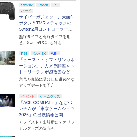
ント公開
Switch2
Switch
PC
ハード
サイバーガジェット、天面6
ボタン＆TMRスティックの
Switch2用コントローラーを9
月下旬発売！
無線タイプと有線タイプを用
意。Switch/PCにも対応
PS5
Xbox SX
WIN
「ビースト・オブ・リンカネ
ーション」、カメラ調整やス
トーリーテンポ感改善などの
アプデを1週間以内に実施
意見を真摯に受け止め継続的な
アップデートを予定
イベント
ゲームグッズ
「ACE COMBAT 8」などバ
ンナムが「東京ゲームショウ
2026」の出展情報公開
アソビストア出張所にてオリジ
ナルグッズの販売も