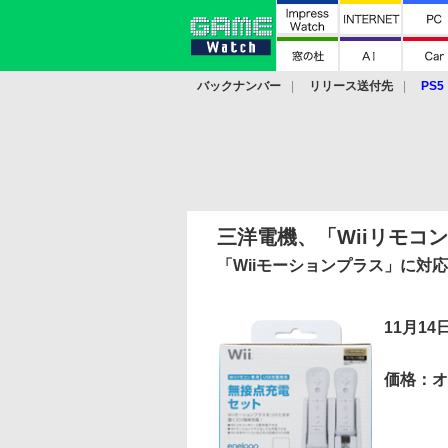
バックナンバー
リリース送付先
PS5
モバイル
eスポーツ
クラウド
PS
三洋電機、「Wiiリモコ
「Wiiモーションプラス」に対応
11月14
価格：オ