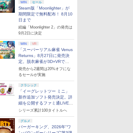
WIN
セール
Steam版「Moonlighter」が
期間限定で無料配布！ 8月10
日まで
続編「Moonlighter 2」の発売は
9月2日に決定
WIN
VR
「スーパーリアル麻雀 Venus
Returns」8月27日に発売決
定。脱衣麻雀が3D×VRで復
活
発売から2週間は20%オフにな
7
8
9
るセールが実施
クラシック
「イーグレットツー ミニ」
新作追加ソフト発売決定。詳
細を公開するファミ通LIVEが
8月27日20時から配信
シリーズ累計100タイトルへ
ンドープリペイド
ニンテンドープリペイド
ニンテンドープリペイド
ニンテンドープリペ
000円|オンライン
番号 500円|オンラインコ
番号 2000円|オンライン
番号 3000円|オンラ
グルメ
版
ード版
コード版
コード版
バーガーキング、2026年“ワ
￥500
￥2,000
￥3,000
ンパウンダーシリーズ”第3弾