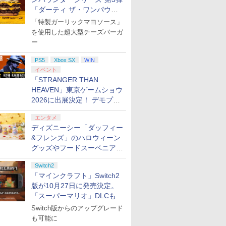
「ダーティ ザ・ワンパウン
ダー」を8月7日発売
「特製ガーリックマヨソース」
を使用した超大型チーズバーガ
ー
7
7
7
8
8
8
9
9
9
PS5
Xbox SX
WIN
イベント
「STRANGER THAN
HEAVEN」東京ゲームショウ
7
7
7
8
8
8
7
9
9
9
2026に出展決定！ デモプレ
イや体験型展示も
エンタメ
ステーション スト
】Xbox 充電式
よ永遠に
【PS5】進撃の巨人３
【純正品】Xbox ワイヤ
【Amazon.co.jp限定】劇
PlayStation 5 デジタル・
【純正品】Xbox Elite ワ
【Amazon.co.jp限定】ラ
プレイステーション 
【国内正規品】
宮﨑駿監督作品集 [Bl
ディズニーシー「ダッフィー
 10,000円|オン
 + USB-C ケー
99 7 [Blu-ray]
【メーカー特典あり】
レス コントローラー (カ
場版「僕の心のヤバイや
エディション 日本語専用
イヤレス コントローラー
ブライブ！スーパースタ
アチケット 15,000円
Thrustmaster ス
ray]
コード版
【早期購入特典】「キャ
ーボンブラック)
つ」 Blu-
(CFI-2200B01) + ディス
Series 2 Core Edition (ホ
ー!! Liella! 7th
ンラインコード版
マスター TH8S シ
&フレンズ」のハロウィーン
￥47,233
ラクターエディットパー
ray（Amazon.co.jp特
クドライブ(CFI-ZDD1J)
ワイト)
LoveLive! ～Fly! MUSIC
- PC、PS4、PS5、P
グッズやフードスーベニアが
0
￥9,680
￥8,020
￥8,800
￥66,849
￥18,753
￥27,500
￥15,000
￥14,141
ツ：自由の翼パーカー」
典：Blu-rayスリーブケー
セット
WORLD♪～ Blu-ray BOX
Pro、Xbox One、X
8月25日より発売
】進撃の巨人3
ualSense ワイ
 コントローラー ゲームパット Switch2 Switch1 PS4
刀剣乱舞』蔵出し
ファイアーエムブレム 万
テイクツー・インタラク
クスノキの番人(完全生産
【ホリ公式】【任天堂ラ
バンダイナムコエンター
ミュージカル『刀剣乱
[Switch 2] ぽこ あ ポケモ
Switch2 保護フィル
【特典】ACE COMB
OVA「カメレオン」
DLC 同梱
ス） [Blu-ray]
- Liella! (ビジュアルシー
Series X|S 対応の
Switch2
ch2版(【早期購入封
コントローラー周
PC Steam プロコン スイッチ2コントローラー スイッチコ
ー无伝 夕紅の士ー
紫千紅
ティブ・ジャパン
限定版)【Blu-ray】 [ 東
イセンス商品】 スプラト
テインメント 【封入特典
舞』 ～静かなる夜半の寝
ド版）※3,200ポイントまでご利
イッチ2 保護フィル
8: WINGS OF
【Blu-ray】
ト11枚セット付き)
H パターン シフター
「マインクラフト」Switch2
DLC)
メーカー純正)ソ
ラー pcコントローラ 連射コン 連射コントローラーゲー
陣ー篇ー【Blu-
【PS5】グランド・セフ
野圭吾 ]
ゥーン レイダース ワイヤ
付】【PS5】The Blood
ざめ～【Blu-ray】 [ ミュ
switch2 フィルム
THEVE(【早期購入
￥8,970
￥4,400
￥8,217
コントローラ・ゲ
ローラー Bluetooth 背面ボタン TURBO コントローラ
[ 鈴木拡樹 ]
ト・オートVI 【コード
レスホリパッド TURBO
of Dawnwalker（ザ ブラ
ージカル『刀剣乱舞』 ]
Switch2 ガラスフ
特典】DLC)
版が10月27日に発売決定。
￥8,320
￥7,550
￥8,980
￥8,320
￥7,821
￥1,000
￥8,321
射機 XPT_T53R
インボックス版、配送
for Nintendo Switch 2
ッド オブ ドーンウォーカ
スイッチ2 フィルム 
「スーパーマリオ」DLCも
日：2026年11月12日、プ
おすすめ Switch スイッ
ー） [ELJM-30962 PS5
ド 貼り付け キット 
Switch版からのアップグレード
レイ開始日：2026年11月
チ コントローラー 無線
ザ ブラッド オブ ド-ンウ
ー Switch 2 本体 
も可能に
19日】 [ELJM-31040 PS5
連射 連射ホールド 連射機
ォ-カ-]
サリー Nintendo