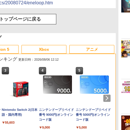
docs/20080724/eneloop.htm
トップページに戻る
グ
ion 5
Xbox
アニメ
販売ランキング
更新日時：2026/08/06 12:12
3
4
5
6
ー
Nintendo Switch 2(日本
ニンテンドープリペイド
ニンテンドープリペイド
ニンテ
語・国内専用)
番号 9000円|オンライン
番号 5000円|オンライン
番号 1
コード版
コード版
コード
￥55,603
￥9,000
￥5,000
￥1,000