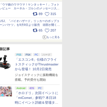
「ウマ娘のウマウマ！ケンタッキー！」フォト
レビュー カーネル・ゴルシのメッセージ入り
パッケージや描き下ろしトレカなどが登場
89
315
pic.x.com/PjnkR9vkXl
USJ、「バイオハザード」リッカーのポップコ
ーンバケツ」を9月9日より販売 頭部が開く仕
組み。味は恐怖を堪のう「味噌フレーバー」
65
207
pic.x.com/81MuXGahVM
もっと見る
新記事
PS5
PS4
PC
ハード
「エスコン8」仕様のフライ
トスティックがThrustmaster
から登場！ 10月2日発売
ジョイスティックに振動機能を
搭載。予約受付も開始
Android
iOS
PC
「ホロドリ」次回イベントに
「miComet」参戦!? 本日18
時にイベント詳細＆登場タレ