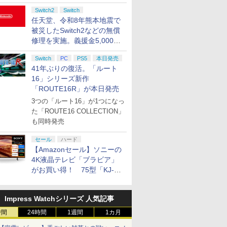
グランド セフト オ-ト 6]
能 背面ボタン 充電 スプ
Switch2 ケース 可 
ラレイダース スプラ
ブルーライト カット
Switch2
Switch
99％ FIRME
任天堂、令和8年熊本地震で
被災したSwitch2などの無償
修理を実施。義援金5,000万
円の寄付も発表
Switch
PC
PS5
本日発売
41年ぶりの復活。「ルート
16」シリーズ新作
「ROUTE16R」が本日発売
3つの「ルート16」が1つになっ
た「ROUTE16 COLLECTION」
も同時発売
セール
ハード
【Amazonセール】ソニーの
4K液晶テレビ「ブラビア」
がお買い得！ 75型「KJ-
75X75WL」などラインナッ
プ
Impress Watchシリーズ 人気記事
時間
24時間
1週間
1カ月