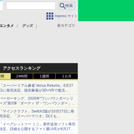
Impress サイト
全カテゴリ
エンタメ
グッズ
アクセスランキング
時間
24時間
1週間
1カ月
「スーパーリアル麻雀 Venus Returns」8月27
日に発売決定。脱衣麻雀が3D×VRで復活
発売から2週間は20%オフになるセールが実施
バーガーキング、2026年“ワンパウンダーシリ
ーズ”第3弾「ダーティ ザ・ワンパウンダー」を
8月7日発売
「マインクラフト」Switch2版が10月27日に発
「特製ガーリックマヨソース」を使用した超大
売決定。「スーパーマリオ」DLCも
型チーズバーガー
Switch版からのアップグレードも可能に
「イーグレットツー ミニ」新作追加ソフト発売
決定。詳細を公開するファミ通LIVEが8月27日
20時から配信