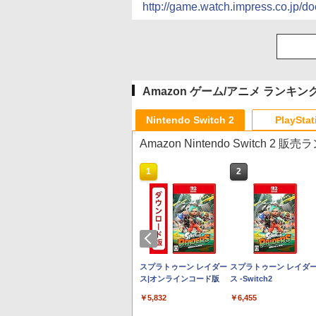
http://game.watch.impress.co.jp/
Amazon ゲーム/アニメ ランキン
Nintendo Switch 2
PlayStat
Amazon Nintendo Switch 2 
10
1
2
プリペイド
マリオカート ワールド -
スプラトゥーン レイダー
スプラトゥーン レイダ
オンライン
Switch2
ス|オンラインコード版
ス -Switch2
￥8,564
￥5,832
￥6,455