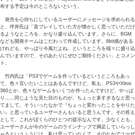
布する予定は今のところないという。
発売を心待ちにしているユーザーにメッセージを求められる
と、坪井氏は「昔プレイしていた方が懐かしく思っていただけ
るようなところを、かなり盛り込んでいます。さらに、BGM
なども開発チームはこだわって作成しています。8bit感がある
けれども、やっぱり今風だよね、というところを端々に盛り込
んでいますので、そのあたりにぜひご期待ください」とコメン
ト。
竹内氏は「PS3でゲームを作っているというところもあっ
て、色々言いたいことはあるんですけど。私も、PS3やXbox
360とか、色々なゲームをいくつか作ったんですけど。やっぱ
り……同じような見た目のものが、ちょっと多すぎるなと思っ
てまして。そういったなかで『ちょっと変わったことをやりた
い』と思っているユーザーさんもいると思うんです。その答え
として、これがぼくらのひとつの提示なんです。少なくとも、
ユーザーさんが今のゲームのラインナップで満足していらっし
ゃるというふうには、私は思っていなくて。そのなかでユーザ