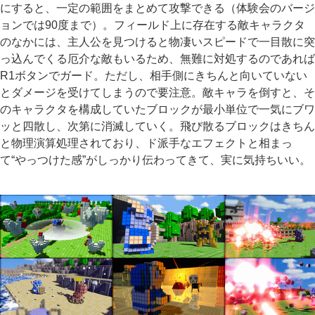
にすると、一定の範囲をまとめて攻撃できる（体験会のバージ
ョンでは90度まで）。フィールド上に存在する敵キャラクタ
のなかには、主人公を見つけると物凄いスピードで一目散に突
っ込んでくる厄介な敵もいるため、無難に対処するのであれば
R1ボタンでガード。ただし、相手側にきちんと向いていない
とダメージを受けてしまうので要注意。敵キャラを倒すと、そ
のキャラクタを構成していたブロックが最小単位で一気にブワ
ッと四散し、次第に消滅していく。飛び散るブロックはきちん
と物理演算処理されており、ド派手なエフェクトと相まっ
て“やっつけた感”がしっかり伝わってきて、実に気持ちいい。