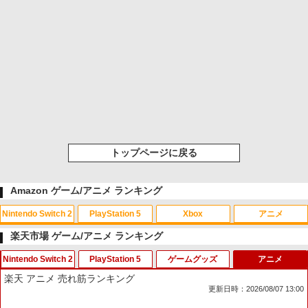
トップページに戻る
Amazon ゲーム/アニメ ランキング
Nintendo Switch 2
PlayStation 5
Xbox
アニメ
楽天市場 ゲーム/アニメ ランキング
Nintendo Switch 2
PlayStation 5
ゲームグッズ
アニメ
スプラトゥーン レイダース|オンライン
PlayStation 5 デジタル・エディション
【純正品】Xbox ワイヤレス コントロー
【Amazon.co.jp限定】劇場版モノノ怪
1
1
1
1
楽天 アニメ 売れ筋ランキング
コード版
日本語専用 Console Language: Japan
ラー + USB-C® ケーブル
第三章 蛇神 (Amazon.co.jp限定オリジ
更新日時：2026/08/07 13:00
ese only (CFI-2200B01)
ナル三方背収納ケース付きコレクション)
(オリジナル特典:オリジナル巾着＋メー
￥5,832
￥8,300