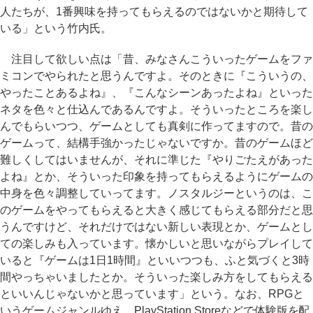
人たちが、1番興味を持ってもらえるのではないかと期待して
いる」という竹内氏。
注目して欲しい点は「昔、みなさんこういったゲームをファ
ミコンでやられたと思うんですよ。そのときに『こういうの、
やったことあるよね』、『こんなシーンあったよね』といった
ネタを色々と仕込んであるんですよ。そういったところを楽し
んでもらいつつ、ゲームとしても真剣に作ってますので。昔の
ゲームって、結構手強かったじゃないですか。昔のゲームほど
難しくしてはいませんが、それに準じた『やりごたえがあった
よね』とか、そういった印象を持ってもらえるようにゲームの
中身を色々調整していってます。ノスタルジーというのは、こ
のゲームをやってもらえると大きく感じてもらえる部分だと思
うんですけど、それだけではない新しい表現とか、ゲームとし
ての楽しみも入っています。懐かしいと思いながらプレイして
いると『ゲームは1日1時間』といいつつも、ふと気づくと3時
間やっちゃいましたとか。そういった楽しみ方をしてもらえる
といいんじゃないかと思っています」という。なお、RPGと
いうゲームジャンルゆえ、PlayStation Storeなどで体験版を配