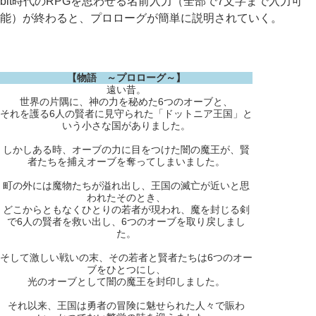
bit時代のRPGを思わせる名前入力（全部で7文字まで入力可
能）が終わると、プロローグが簡単に説明されていく。
【物語 ～プロローグ～】
遠い昔。
世界の片隅に、神の力を秘めた6つのオーブと、
それを護る6人の賢者に見守られた「ドットニア王国」と
いう小さな国がありました。
しかしある時、オーブの力に目をつけた闇の魔王が、賢
者たちを捕えオーブを奪ってしまいました。
町の外には魔物たちが溢れ出し、王国の滅亡が近いと思
われたそのとき、
どこからともなくひとりの若者が現われ、魔を封じる剣
で6人の賢者を救い出し、6つのオーブを取り戻しまし
た。
そして激しい戦いの末、その若者と賢者たちは6つのオー
ブをひとつにし、
光のオーブとして闇の魔王を封印しました。
それ以来、王国は勇者の冒険に魅せられた人々で賑わ