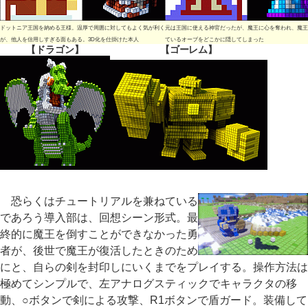
ドットニア王国を納める王様。温厚で周囲に対してもよく気が利く
元は王国に使える神官だったが、魔王に心を奪われ、魔王
が、他人を信用しすぎる面もある。3D化を仕掛けた本人
ているオーブをどこかに隠してしまった
【ドラゴン】
【ゴーレム】
恐らくはチュートリアルを兼ねている
であろう導入部は、回想シーン形式。最
終的に魔王を倒すことができなかった勇
者が、後世で魔王が復活したときのため
にと、自らの剣を封印しにいくまでをプレイする。操作方法は
極めてシンプルで、左アナログスティックでキャラクタの移
動、○ボタンで剣による攻撃、R1ボタンで盾ガード。装備して