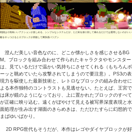
戦闘は小気味いいアクションが楽しめる。シンプルなシステムだが、ただ剣を振り回して暴れるだけでは通用しないのがいい
敵をやっつけると小ブロックが四散して爽快感バツグン
澄んだ美しい音色なのに、どこか懐かしさを感じさせるBG
M。ブロックを組み合わせて作られたキャラクタやモンスター
は、見ているだけで温かい気持ちにさせてくれる（もちろんボ
ーッと眺めていたら攻撃されてしまうので要注意）。PS3の表
現力を駆使した最新技術と、レトロなブロックの組み合わせに
よる本作独特のコントラストも見逃せない。たとえば、王宮で
は床が鏡のようになっており、上に置かれたブロックのすべて
が正確に映り込む。遠くがぼやけて見える被写界深度表現と水
面処理が生み出す湖面のきらめきは、ただひたすらに幻想的で
まばゆいばかり。
2D RPG世代もそうだが、本作はレゴやダイヤブロックが好