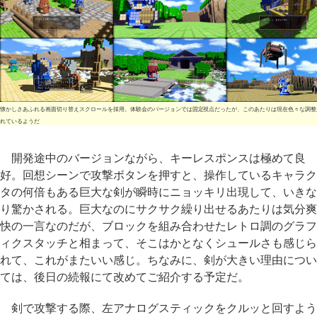
懐かしさあふれる画面切り替えスクロールを採用。体験会のバージョンでは固定視点だったが、このあたりは現在色々な調整
れているようだ
開発途中のバージョンながら、キーレスポンスは極めて良
好。回想シーンで攻撃ボタンを押すと、操作しているキャラク
タの何倍もある巨大な剣が瞬時にニョッキリ出現して、いきな
り驚かされる。巨大なのにサクサク繰り出せるあたりは気分爽
快の一言なのだが、ブロックを組み合わせたレトロ調のグラフ
ィクスタッチと相まって、そこはかとなくシュールさも感じら
れて、これがまたいい感じ。ちなみに、剣が大きい理由につい
ては、後日の続報にて改めてご紹介する予定だ。
剣で攻撃する際、左アナログスティックをクルッと回すよう