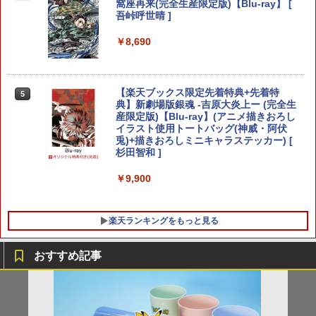
あつまれ どうぶつの森 Nintendo Swit
【楽天ブックス限定特典+特典】Castlev
窩座再来 完全生産限定版 [Blu-ray]
LITHON ライソン 脳を鍛える大人の娯楽
窩座再来(完全生産限定版)【Blu-ray】 [
4
4
4
ch 2 Edition 【Switch2】 NXS-P-ACB
ania: Belmont's Curse Midnight Editi
ゲーム 4 in 1 KTFC-008B 麻雀 将棋 育
吾峠呼世晴 ]
【純正品】Xbox ワイヤレス コントロー
ニンテンドープリペイド番号 5000円|オ
5
AD
on PS5版(両面アクリルキーホルダー+
5
成 脳トレ テレビ ゲーム機 高齢者 家庭用
￥8,698
【純正品】DualSense ワイヤレスコン
ラー (カーボンブラック)
ンラインコード版
5
【早期購入封入特典】DLCチラシ（アル
ポータブル 接続 簡単 玩具 おもちゃ 室内
￥8,690
トローラー(CFI-ZCT2J)
カードスタイルコスチューム）)
遊び 暇つぶし 初心者 リハビリ 指先 娯楽
￥6,300
￥8,020
￥5,000
懐かしい レトロ ステイホーム おすすめ
￥10,737
￥4,950
￥4,980
【Amazon.co.jp限定】劇場版モノノ怪
【楽天ブックス限定先着特典+先着特
5
5
第三章 蛇神 (オリジナル特典:オリジナル
【特典】冒険家エリオットの千年物語 S
典】新劇場版銀魂 -吉原大炎上ー (完全生
5
巾着＋メーカー特典:【坤と離】二振りの
witch2版(【早期購入封入特典】エリオ
産限定版)【Blu-ray】(アニメ描きおろし
剣、十翼より来たる！スタジオ描き下ろ
ット旅立ちパック)
Mortal Shell II
イラスト使用トートバッグ(神威・阿伏
5
しイラストボード付) [DVD]
脳を鍛える大人の娯楽ゲーム4in1（麻雀
兎)+描きおろしミニキャラステッカー) [
5
将棋 競走馬育成 RPG）ソフト不要 テレ
杉田智和 ]
￥6,358
￥5,507
ビに挿すだけですぐに遊べる TV HDMI U
￥8,800
SB コントローラー
￥9,900
￥5,478
楽天ランキングをもっと見る
おすすめ記事