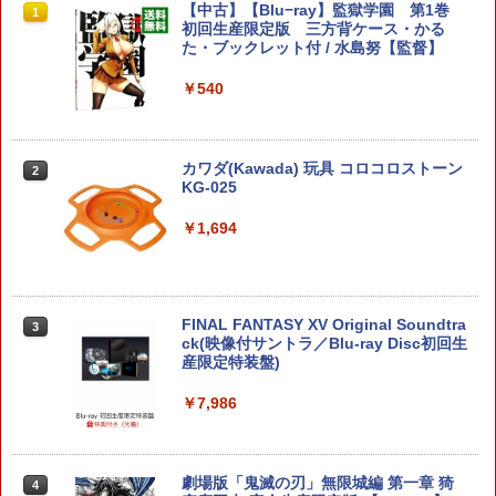
【特典】白き鋼鉄のX 1+2 デュアルコレ
【中古】コンストラクション シミュレー
【即日出荷】ゲーム用アナログスティッ
【中古】【Blu−ray】監獄学園 第1巻
カー特典:【坤と離】二振りの剣、十翼よ
1
1
1
1
￥55,000
クション Nintendo Switch 2 Edition
ター ゴールドエディションソフト:プレ
クカバー すやすや コリラックマ アロー
初回生産限定版 三方背ケース・かる
り来たる！スタジオ描き下ろしイラスト
Switch2版(【初回外付特典】A4クリア
イステーション5ソフト／シミュレーシ
ン ALG-NS2CAKKZZ
た・ブックレット付 / 水島努【監督】
ボード付) [Blu-ray]
ファイル)
ョン・ゲーム
Xbox プリペイドカード 5,000円 デジタ
2
￥972
￥540
￥10,780
スプラトゥーン レイダース -Switch2
Beast of Reincarnation -PS5 【特典】
ルコード 【旧 Xbox ギフトカード】 [オ
2
2
￥5,668
￥3,327
プロダクトコード 封入
ンラインコード]
￥6,455
￥7,286
￥5,000
[Switch] ポケットモンスター スカーレ
カワダ(Kawada) 玩具 コロコロストーン
劇場版「鬼滅の刃」無限城編 第一章 猗
2
2
2
METAL GEAR SOLID : MASTER COLL
【中古】PS5ロマンシング サガ2 リベ
ット・バイオレット ゼロの秘宝 （ダウ
KG-025
窩座再来 通常版 [Blu-ray]
2
2
ECTION Vol.2 【Switch2】 RL204-J1
ンジオブザセブン
ンロード版）※3,200ポイントまでご利
用可
￥1,694
￥3,964
【純正品】Xbox ワイヤレス コントロー
3
￥5,676
￥3,840
Nintendo Switch 2(日本語・国内専用)
【純正品】ディスクドライブ(CFI-ZDD1
3
ラー (ロボット ホワイト)
3
￥3,500
J) PlayStation 5
￥55,871
￥7,681
￥11,849
FINAL FANTASY XV Original Soundtra
劇場版「鬼滅の刃」無限城編 第一章 猗
3
3
あつまれ どうぶつの森 Nintendo Swit
Marvel's Spider-Man 2
ck(映像付サントラ／Blu-ray Disc初回生
窩座再来 通常版 [DVD]
【中古】スーパーマリオメーカー 2 -Swi
3
3
3
ch 2 Edition
産限定特装盤)
tch
【純正品】Xbox 充電式バッテリー + US
4
￥4,011
￥3,523
【純正品】DualSense ワイヤレスコン
B-C ケーブル
ニンテンドープリペイド番号 9000円|オ
4
4
￥6,199
￥7,986
￥3,596
トローラー ミッドナイト ブラック(CFI-
ンラインコード版
ZCT2J01)
￥2,618
￥9,000
￥10,737
劇場版「鬼滅の刃」無限城編 第一章 猗
劇場版「鬼滅の刃」無限城編 第一章 猗
4
4