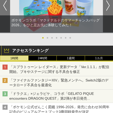
ポケモンコラボ「マクドナルドのサマーチャンスバッグ
2026」をひと足お先に体験してみた！
●
●
●
●
●
●
●
アクセスランキング
1時間
24時間
1週間
1カ月
「スプラトゥーン レイダース」更新データ「Ver.1.1.1」が配信
開始。ブキやステージに関する不具合を修正
「ファイナルファンタジーXIV」緊急メンテへ。Switch2版のデ
ータロード不具合を最適化
「ドラクエ」×ジェラピケ、コラボ「GELATO PIQUE
encounters DRAGON QUEST」第2弾が本日発売
アイスカップに入ったスライムやわたぼう、ベビーサタンなどが
「ポケモン公式ぜんこく図鑑 1996-2026」発売に合わせ30周年
オリジナルアートで登場
記念のビジュアルアートブック3冊同時発売が決定