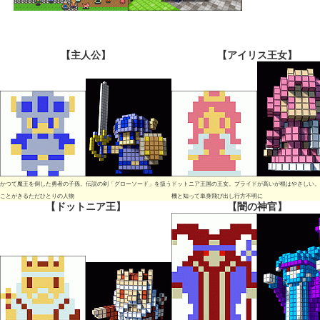
【主人公】
【アイリス王女】
かつて魔王を倒した勇者の子孫。伝説の剣「グローソード」を扱う
ドットニア王国の王女。プライドが高いが根はやさしい。
ことがきるただひとりの人物
機と知って単身飛び出し行方不明に
【ドットニア王】
【闇の神官】