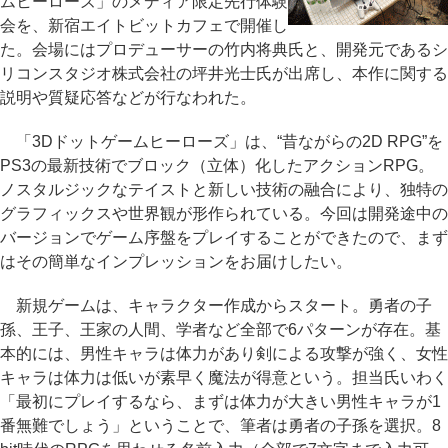
ムヒーローズ」のメディア限定先行体験
会を、新宿エイトビットカフェで開催し
た。会場にはプロデューサーの竹内将典氏と、開発元であるシ
リコンスタジオ株式会社の坪井光士氏が出席し、本作に関する
説明や質疑応答などが行なわれた。
「3Dドットゲームヒーローズ」は、“昔ながらの2D RPG”を
PS3の最新技術でブロック（立体）化したアクションRPG。
ノスタルジックなテイストと新しい技術の融合により、独特の
グラフィックスや世界観が形作られている。今回は開発途中の
バージョンでゲーム序盤をプレイすることができたので、まず
はその簡単なインプレッションをお届けしたい。
新規ゲームは、キャラクター作成からスタート。勇者の子
孫、王子、王家の人間、学者など全部で6パターンが存在。基
本的には、男性キャラは体力があり剣による攻撃が強く、女性
キャラは体力は低いが素早く魔法が得意という。担当氏いわく
「最初にプレイするなら、まずは体力が大きい男性キャラが1
番無難でしょう」ということで、筆者は勇者の子孫を選択。8