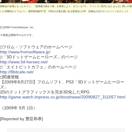
体験会の会場となったカフェ。「放課後の溜まり場」を再現しよう、がコンセプト。ファミコン世代にはたまらない憩いの場
いた雰囲気がとてもいい。都営新宿線3丁目、C5出口の真正面にある新宿Qビル5F。詳細は
お店のホームページ
をチェック
(C)2009 FromSoftware, Inc.
※画面は開発中のものです。
□フロム・ソフトウェアのホームページ
http://www.fromsoftware.jp/
□「3Dドットゲームヒーローズ」のページ
http://www.3d-heroes.net/
□「エイトビットカフェ」のホームページ
http://8bitcafe.net/
□関連情報
【2009年8月27日】フロムソフト、PS3「3Dドットゲームヒーロー
ズ」
2Dのドットグラフィックスを完全3D化したRPG
http://game.watch.impress.co.jp/docs/news/20090827_311057.html
（2009年 9月 1日）
[Reported by 豊臣和孝]