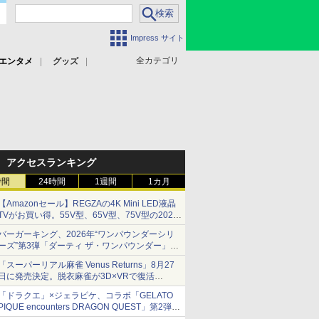
Impress サイト
全カテゴリ
エンタメ
グッズ
アクセスランキング
時間
24時間
1週間
1カ月
【Amazonセール】REGZAの4K Mini LED液晶
TVがお買い得。55V型、65V型、75V型の2026
年モデルがラインナップ
バーガーキング、2026年“ワンパウンダーシリ
ーズ”第3弾「ダーティ ザ・ワンパウンダー」を
8月7日発売
「スーパーリアル麻雀 Venus Returns」8月27
「特製ガーリックマヨソース」を使用した超大
日に発売決定。脱衣麻雀が3D×VRで復活
型チーズバーガー
発売から2週間は20%オフになるセールが実施
「ドラクエ」×ジェラピケ、コラボ「GELATO
PIQUE encounters DRAGON QUEST」第2弾が
本日発売