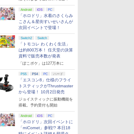
Android
iOS
PC
「ホロドリ」水着のさくらみ
こさん＆星街すいせいさんが
次回イベントで登場！
Switch2
Switch
「トモコレ わくわく生活」
は約800万本！ 任天堂の決算
資料で販売本数が発表
「ぽこポケ」は127万本に
PS5
PS4
PC
ハード
「エスコン8」仕様のフライ
トスティックがThrustmaster
から登場！ 10月2日発売
ジョイスティックに振動機能を
搭載。予約受付も開始
Android
iOS
PC
「ホロドリ」次回イベントに
「miComet」参戦!? 本日18
時にイベント詳細＆登場タレ