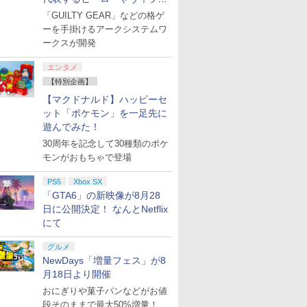
たちが登場
「GUILTY GEAR」などの格ゲ
ーを手掛けるアークシステムワ
ークスが開発
エンタメ
【特別企画】
【マクドナルド】ハッピーセ
ット「ポケモン」を一足先に
遊んでみた！
30周年を記念して30種類のポケ
モンがおもちゃで登場
PS5
Xbox SX
「GTA6」の新映像が8月28
日に公開決定！ なんとNetflix
にて
グルメ
NewDays「増量フェス」が8
月18日より開催
おにぎりや菓子パンなどがお値
段そのままで最大50%増量！