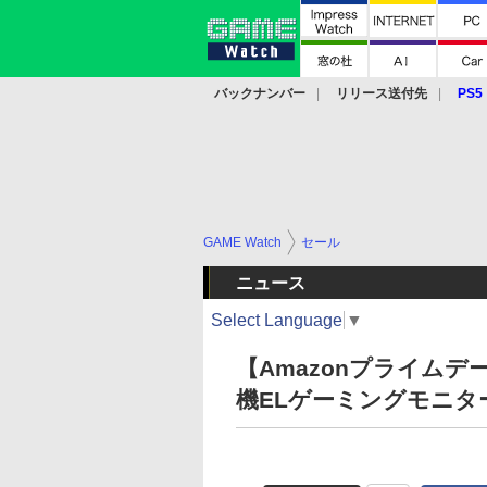
バックナンバー
リリース送付先
PS5
モバイル
eスポーツ
クラウド
PS
GAME Watch
セール
ニュース
Select Language
▼
【Amazonプライムデ
機ELゲーミングモニター