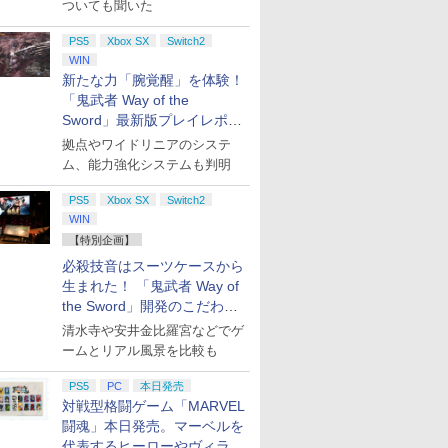
ついても聞いた
PS5
Xbox SX
Switch2
WIN
新たな力「腕覚醒」を体験！
「鬼武者 Way of the
Sword」最新版プレイレポー
ト
拠点やワイドリニアのシステ
ム、能力強化システムも判明
PS5
Xbox SX
Switch2
WIN
【特別企画】
必殺技音はスーツケースから
生まれた！ 「鬼武者 Way of
the Sword」開発のこだわり
を目撃！
清水寺や安井金比羅宮などでゲ
ームとリアル風景を比較も
PS5
PC
本日発売
対戦型格闘ゲーム「MARVEL
闘魂」本日発売。マーベルを
代表するヒーローやヴィラン