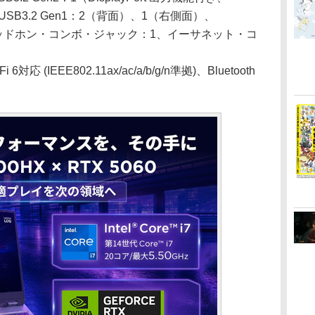
pe-A USB3.2 Gen1：2（背面）、1（右側面）、
/ヘッドホン・コンボ・ジャック：1、イーサネット・コ
i 6対応 (IEEE802.11ax/ac/a/b/g/n準拠)、Bluetooth