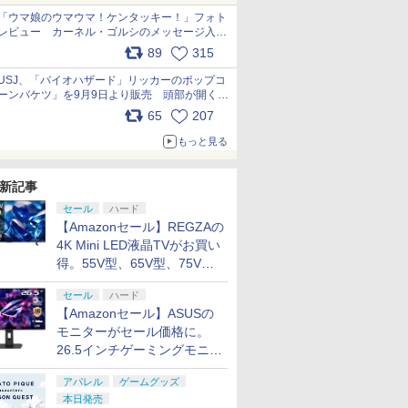
「ウマ娘のウマウマ！ケンタッキー！」フォト
レビュー カーネル・ゴルシのメッセージ入り
パッケージや描き下ろしトレカなどが登場
89
315
pic.x.com/PjnkR9vkXl
USJ、「バイオハザード」リッカーのポップコ
ーンバケツ」を9月9日より販売 頭部が開く仕
組み。味は恐怖を堪のう「味噌フレーバー」
65
207
pic.x.com/81MuXGahVM
もっと見る
新記事
セール
ハード
【Amazonセール】REGZAの
4K Mini LED液晶TVがお買い
得。55V型、65V型、75V型
の2026年モデルがラインナ
セール
ハード
ップ
【Amazonセール】ASUSの
モニターがセール価格に。
26.5インチゲーミングモニタ
ー「ROG Strix OLED
アパレル
ゲームグッズ
XG27ACDMS」限定モデルも
本日発売
お買い得