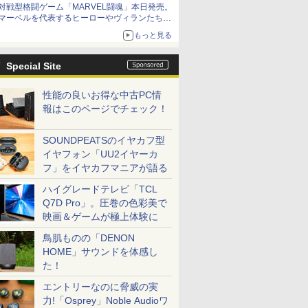
対戦型格闘ゲーム「MARVEL闘魂」本日発売。
アイスカップに入ったスライムやわたぼう、ベ
マーベルを代表するヒーローやヴィランたちが
ビーサタンなどがオリジナルアートで登場
登場
もっと見る
「GUILTY GEAR」などの格ゲーを手掛けるア
ークシステムワークスが開発
Special Site
性能の良いお得な中古PC情
報はこのページでチェック！
SOUNDPEATSのイヤカフ型
イヤフォン「UU2イヤーカ
フ」をイヤカフマニアが語る
ハイグレードテレビ「TCL
Q7D Pro」。圧巻の色彩美で
映画＆ゲームが極上体験に
鳥肌ものの「DENON
HOME」サウンドを体感し
た！
エントリーなのに脅威の実
力!「Osprey」Noble Audioワ