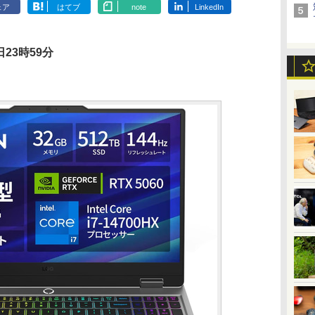
ェア
はてブ
note
LinkedIn
23時59分