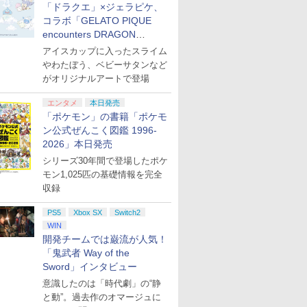
「ドラクエ」×ジェラピケ、
コラボ「GELATO PIQUE
encounters DRAGON
QUEST」第2弾が本日発売
アイスカップに入ったスライム
やわたぼう、ベビーサタンなど
がオリジナルアートで登場
エンタメ
本日発売
「ポケモン」の書籍「ポケモ
ン公式ぜんこく図鑑 1996-
2026」本日発売
シリーズ30年間で登場したポケ
モン1,025匹の基礎情報を完全
収録
PS5
Xbox SX
Switch2
WIN
開発チームでは巌流が人気！
「鬼武者 Way of the
Sword」インタビュー
意識したのは「時代劇」の“静
と動”。過去作のオマージュに