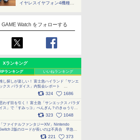
イヤレスイヤフォン4機種を
一気に聴く
GAME Watch をフォローする
Xランキング
RPランキング
いいねランキング
推し探しが楽しい！ 富士急ハイランド「サンエ
ックス パラダイス」内覧会レポート
pic.x.com/p718c0QB0k
324
1686
思わず目を引く！ 富士急「サンエックス パラダ
イス」で「すみっコ」ぺんぎん？のきゅうりド
ッグを食べてみた イラストそのままのメニュ
323
1048
ー化に挑戦。これが意外にもおいしい
pic.x.com/Kgl04hZaeg
「ファイナルファンタジーXIV」Nintendo
Switch 2版のロードが長いのは不具合 早急に
アップデートできるよう対応中
221
373
pic.x.com/s9S3nRCAGa