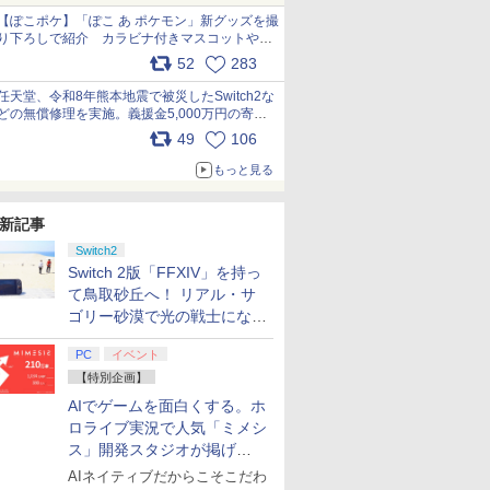
【ぽこポケ】「ぽこ あ ポケモン」新グッズを撮
り下ろしで紹介 カラビナ付きマスコットやス
クエアポーチが仲間入り
52
283
pic.x.com/XmVAgBxaW5
任天堂、令和8年熊本地震で被災したSwitch2な
どの無償修理を実施。義援金5,000万円の寄付
も発表 pic.x.com/BAYsMfUfUC
49
106
もっと見る
新記事
Switch2
Switch 2版「FFXIV」を持っ
て鳥取砂丘へ！ リアル・サ
ゴリー砂漠で光の戦士になっ
てみた
PC
イベント
【特別企画】
AIでゲームを面白くする。ホ
ロライブ実況で人気「ミメシ
ス」開発スタジオが掲げ
る“AI活用の信念”とは？【講
AIネイティブだからこそこだわ