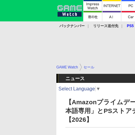
バックナンバー
リリース送付先
PS5
モバイル
eスポーツ
クラウド
PS
GAME Watch
セール
ニュース
Select Language
▼
【Amazonプライムデ
本語専用」とPSスト
【2026】