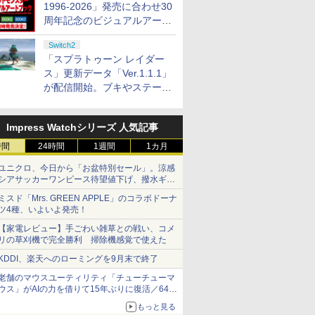
1996-2026」発売に合わせ30
周年記念のビジュアルアート
ブック3冊同時発売が決定
Switch2
「スプラトゥーン レイダー
ス」更新データ「Ver.1.1.1」
が配信開始。ブキやステージ
に関する不具合を修正
Impress Watchシリーズ 人気記事
時間
24時間
1週間
1カ月
ユニクロ、今日から「お盆特別セール」。涼感
シアサッカーワンピース待望値下げ、撥水ギア
ショーツは1990円に
ミスド「Mrs. GREEN APPLE」のコラボドーナ
ツ4種、いよいよ発売！
【家電レビュー】手ごわい雑草との戦い、コメ
リの草刈機で完全勝利 掃除機感覚で使えた
KDDI、楽天へのローミングを9月末で終了
老舗のマウスユーティリティ「チューチューマ
ウス」がAIの力を借りて15年ぶりに復活／64bit
化、Windows 10/11、「Chrome」も走り回
もっと見る
る。復活記念で2026年末まで500円