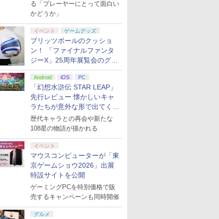
演レポート】
る「プレーヤーにとって面白い
かどうか」
イベント
ゲームグッズ
ブリッツボールのクッショ
ン！ 「ファイナルファンタ
ジーX」25周年展覧会のグッ
ズ情報が公開
Android
iOS
PC
「幻想水滸伝 STAR LEAP」
先行レビュー 懐かしいキャ
ラたちが意外な形で出てくる
シリーズ完全新作！
歴代キャラとの再会や新たな
108星の物語が描かれる
イベント
マウスコンピューターが「東
京ゲームショウ2026」出展
特設サイトを公開
ゲーミングPCを特別価格で販
売するキャンペーンも同時開催
グルメ