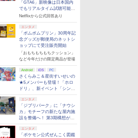
「GTA6」新映像は日本国内
でもリアルタイム試聴可能。
しかも日本語字幕付き
Netflixから公式回答あり
エンタメ
「ポムポムプリン」30周年記
念グッズが郵便局のネットシ
ョップにて受注販売開始
「おもちもちもちクッション」
など今年だけの限定商品が登場
Android
iOS
PC
さくらみこ＆星街すいせいの
★5メンバーも登場！「ホロ
ドリ」、新イベント「シンク
ロする夏のスパークル」がス
エンタメ
タート
「ジブリパーク」に「ナウシ
カ」モチーフの新たな屋内施
設を整備へ！ 第3期構想が公
開
エンタメ
「ポケモン公式ぜんこく図鑑