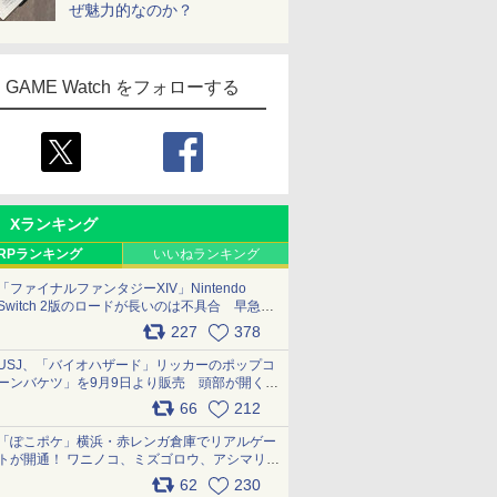
ぜ魅力的なのか？
GAME Watch をフォローする
Xランキング
RPランキング
いいねランキング
「ファイナルファンタジーXIV」Nintendo
Switch 2版のロードが長いのは不具合 早急に
アップデートできるよう対応中
227
378
pic.x.com/s9S3nRCAGa
USJ、「バイオハザード」リッカーのポップコ
ーンバケツ」を9月9日より販売 頭部が開く仕
組み。味は恐怖を堪のう「味噌フレーバー」
66
212
pic.x.com/81MuXGahVM
「ぽこポケ」横浜・赤レンガ倉庫でリアルゲー
トが開通！ ワニノコ、ミズゴロウ、アシマリ登
場シーンをレポート pic.x.com/LDgEByVl6D
62
230