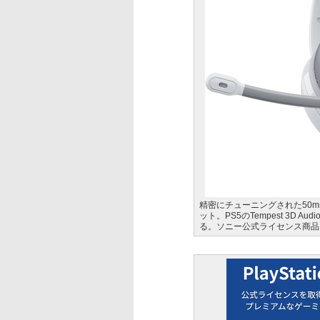
精密にチューニングされた50mm
ット。PS5のTempest 3D 
る。ソニー公式ライセンス商品