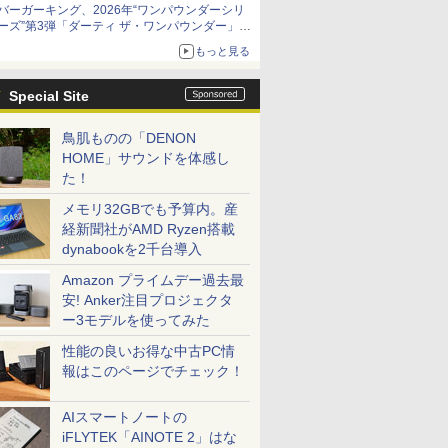
バーガーキング、2026年“ワンパウンダーシリ
ーズ”第3弾「ダーティ ザ・ワンパウンダー」を
8月7日発売
もっと見る
「特製ガーリックマヨソース」を使用した超大
型チーズバーガー
Special Site
鳥肌ものの「DENON
HOME」サウンドを体感し
た！
メモリ32GBでも予算内。産
経新聞社がAMD Ryzen搭載
dynabookを2千台導入
Amazon プライムデー過去最
安! Anker注目プロジェクタ
ー3モデルを使ってみた
性能の良いお得な中古PC情
報はこのページでチェック！
AIスマートノートの
iFLYTEK「AINOTE 2」はな