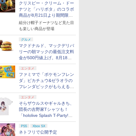
クリスピー・クリーム・ドー
ナツと「ハリポタ」のコラボ
商品が8月21日より期間限定
で発売
組分け帽子ドーナツなど見た目
も楽しい商品が登場
グルメ
マクドナルド、マックデリバ
リーの朝マックの最低注文料
金が500円値上げ。8月18日
より1,500円から受付
エンタメ
ファミマで「ポケモンフレン
ダ」ピカチュウ&ゼラオラの
フレンダピックがもらえるキ
ャンペーン開催！
エンタメ
そらザウルスやギャルきち、
団長の吉野家Tシャツも！
「hololive Splash T-Party!」
全Tシャツラインナップ公開
PS5
Xbox SX
＆オンライン販売開始
ネトフリで公開予定