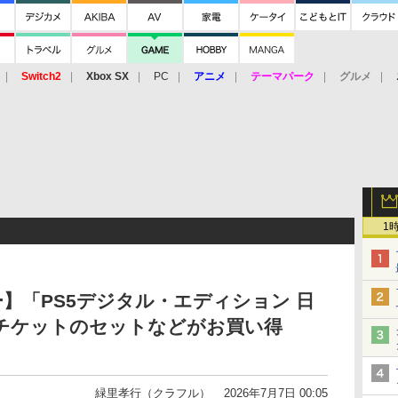
Switch2
Xbox SX
PC
アニメ
テーマパーク
グルメ
 Vita
3DS
アーケード
VR
1
ー】「PS5デジタル・エディション 日
アチケットのセットなどがお買い得
緑里孝行（クラフル）
2026年7月7日 00:05