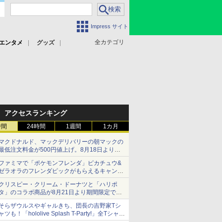
Impress サイト
全カテゴリ
エンタメ
グッズ
アクセスランキング
時間
24時間
1週間
1カ月
マクドナルド、マックデリバリーの朝マックの
最低注文料金が500円値上げ。8月18日より
1,500円から受付
ファミマで「ポケモンフレンダ」ピカチュウ&
ゼラオラのフレンダピックがもらえるキャンペ
ーン開催！
クリスピー・クリーム・ドーナツと「ハリポ
タ」のコラボ商品が8月21日より期間限定で発
売
そらザウルスやギャルきち、団長の吉野家Tシ
組分け帽子ドーナツなど見た目も楽しい商品が
ャツも！「hololive Splash T-Party!」全Tシャツ
登場
ラインナップ公開＆オンライン販売開始