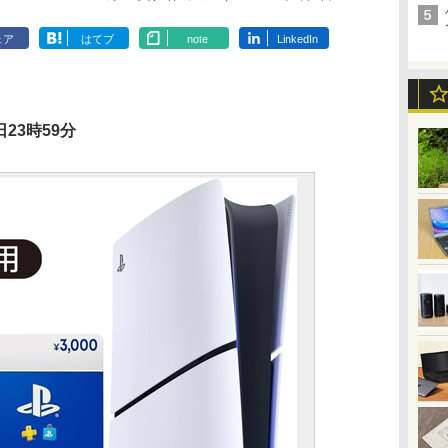
ェア
はてブ
note
LinkedIn
23時59分