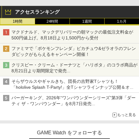
アクセスランキング
1時間
24時間
1週間
1カ月
マクドナルド、マックデリバリーの朝マックの最低注文料金が
500円値上げ。8月18日より1,500円から受付
ファミマで「ポケモンフレンダ」ピカチュウ&ゼラオラのフレン
ダピックがもらえるキャンペーン開催！
クリスピー・クリーム・ドーナツと「ハリポタ」のコラボ商品が
8月21日より期間限定で発売
組分け帽子ドーナツなど見た目も楽しい商品が登場
そらザウルスやギャルきち、団長の吉野家Tシャツも！
「hololive Splash T-Party!」全Tシャツラインナップ公開＆オン
ライン販売開始
バーガーキング、2026年“ワンパウンダーシリーズ”第3弾「ダー
ティ ザ・ワンパウンダー」を8月7日発売
「特製ガーリックマヨソース」を使用した超大型チーズバーガー
もっと見る
GAME Watch をフォローする