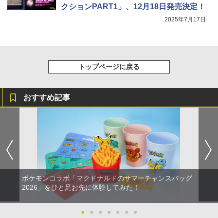
クションPART1」、12月18日発売決定！
2025年7月17日
トップページに戻る
おすすめ記事
ポケモンコラボ「マクドナルドのサマーチャンスバッグ
2026」をひと足お先に体験してみた！
●
●
●
●
●
●
●