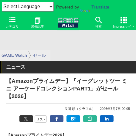
Powered by
Translate
カテゴリ
過去記事
検索
Impressサイト
GAME Watch
セール
ニュース
【Amazonプライムデー】「イーグレットツー ミ
ニ アーケードコレクションPART1」がセール
【2026】
長岡 頼（クラフル）
2026年7月7日 00:05
リスト
【Amazonプライムデー2026】