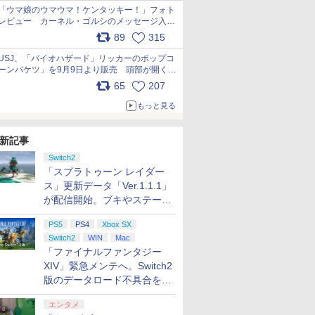
「ウマ娘のウマウマ！ケンタッキー！」フォト
レビュー カーネル・ゴルシのメッセージ入り
パッケージや描き下ろしトレカなどが登場
89
315
pic.x.com/PjnkR9vkXl
USJ、「バイオハザード」リッカーのポップコ
ーンバケツ」を9月9日より販売 頭部が開く仕
組み。味は恐怖を堪のう「味噌フレーバー」
65
207
pic.x.com/81MuXGahVM
もっと見る
新記事
Switch2
「スプラトゥーン レイダー
ス」更新データ「Ver.1.1.1」
が配信開始。ブキやステージ
に関する不具合を修正
PS5
PS4
Xbox SX
Switch2
WIN
Mac
「ファイナルファンタジー
XIV」緊急メンテへ。Switch2
版のデータロード不具合を最
適化
エンタメ