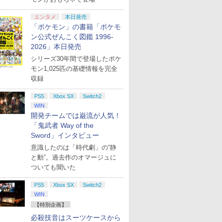
エンタメ
本日発売
「ポケモン」の書籍「ポケモ
ン公式ぜんこく図鑑 1996-
2026」本日発売
シリーズ30年間で登場したポケ
モン1,025匹の基礎情報を完全
収録
PS5
Xbox SX
Switch2
WIN
開発チームでは巌流が人気！
「鬼武者 Way of the
Sword」インタビュー
意識したのは「時代劇」の“静
と動”。過去作のオマージュに
ついても聞いた
PS5
Xbox SX
Switch2
WIN
【特別企画】
必殺技音はスーツケースから