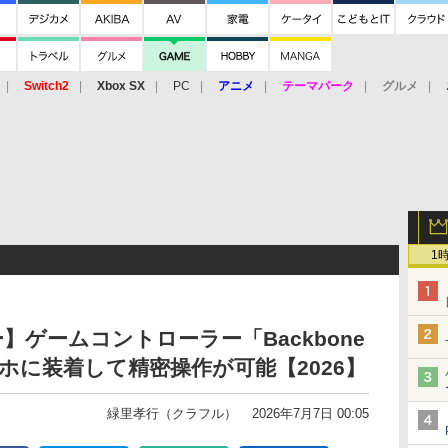
Switch2
Xbox SX
PC
アニメ
テーマパーク
グルメ
 Vita
3DS
アーケード
VR
1
ー】ゲームコントローラー「Backbone
マホに装着して精密操作が可能【2026】
緑里孝行（クラフル）
2026年7月7日 00:05