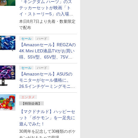
「キングダム ハーツ」のス
テッカーセットが映画「ト
イ・ストーリー5」の入場特
典として配布決定！
本日8月7日より先着・数量限定
で配布
セール
ハード
【Amazonセール】REGZAの
4K Mini LED液晶TVがお買い
得。55V型、65V型、75V型
の2026年モデルがラインナ
セール
ハード
ップ
【Amazonセール】ASUSの
モニターがセール価格に。
26.5インチゲーミングモニタ
ー「ROG Strix OLED
エンタメ
XG27ACDMS」限定モデルも
【特別企画】
お買い得
【マクドナルド】ハッピーセ
ット「ポケモン」を一足先に
遊んでみた！
30周年を記念して30種類のポケ
モンがおもちゃで登場