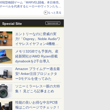
対戦型格闘ゲーム「MARVEL闘魂」本日発売。
アイスカップに入ったスライムやわたぼう、ベ
マーベルを代表するヒーローやヴィランたちが
ビーサタンなどがオリジナルアートで登場
登場
もっと見る
「GUILTY GEAR」などの格ゲーを手掛けるア
ークシステムワークスが開発
Special Site
エントリーなのに脅威の実
力!「Osprey」Noble Audioワ
イヤレスイヤフォン4機種を
一気に聴く
メモリ32GBでも予算内。産
経新聞社がAMD Ryzen搭載
dynabookを2千台導入
Amazon プライムデー過去最
安! Anker注目プロジェクタ
ー3モデルを使ってみた
ソニーミラーレス一眼の大特
集！ 見どころ記事まとめ
性能の良いお得な中古PC情
報はこのページでチェック！