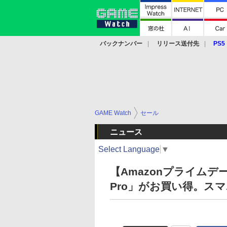
バックナンバー
リリース送付先
PS5
モバイル
eスポーツ
クラウド
PS
GAME Watch
セール
ニュース
Select Language
▼
【Amazonプライムデ
Pro」がお買い得。ス