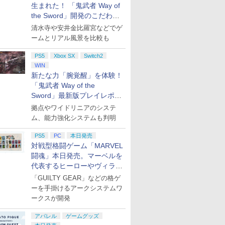
生まれた！ 「鬼武者 Way of
the Sword」開発のこだわり
を目撃！
清水寺や安井金比羅宮などでゲ
ームとリアル風景を比較も
PS5
Xbox SX
Switch2
WIN
新たな力「腕覚醒」を体験！
「鬼武者 Way of the
Sword」最新版プレイレポー
ト
拠点やワイドリニアのシステ
ム、能力強化システムも判明
PS5
PC
本日発売
対戦型格闘ゲーム「MARVEL
闘魂」本日発売。マーベルを
代表するヒーローやヴィラン
たちが登場
「GUILTY GEAR」などの格ゲ
ーを手掛けるアークシステムワ
ークスが開発
アパレル
ゲームグッズ