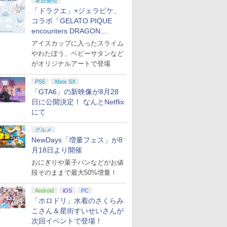
本日発売
「ドラクエ」×ジェラピケ、
コラボ「GELATO PIQUE
encounters DRAGON
QUEST」第2弾が本日発売
アイスカップに入ったスライム
やわたぼう、ベビーサタンなど
がオリジナルアートで登場
PS5
Xbox SX
「GTA6」の新映像が8月28
日に公開決定！ なんとNetflix
にて
グルメ
NewDays「増量フェス」が8
月18日より開催
おにぎりや菓子パンなどがお値
段そのままで最大50%増量！
Android
iOS
PC
「ホロドリ」水着のさくらみ
こさん＆星街すいせいさんが
次回イベントで登場！