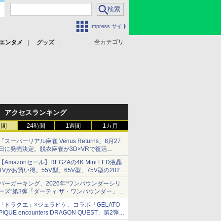
Impress サイト
全カテゴリ
エンタメ
グッズ
アクセスランキング
時間
24時間
1週間
1カ月
「スーパーリアル麻雀 Venus Returns」8月27
日に発売決定。脱衣麻雀が3D×VRで復活
発売から2週間は20%オフになるセールが実施
【Amazonセール】REGZAの4K Mini LED液晶
TVがお買い得。55V型、65V型、75V型の2026
年モデルがラインナップ
バーガーキング、2026年“ワンパウンダーシリ
ーズ”第3弾「ダーティ ザ・ワンパウンダー」を
8月7日発売
「ドラクエ」×ジェラピケ、コラボ「GELATO
「特製ガーリックマヨソース」を使用した超大
PIQUE encounters DRAGON QUEST」第2弾が
型チーズバーガー
本日発売