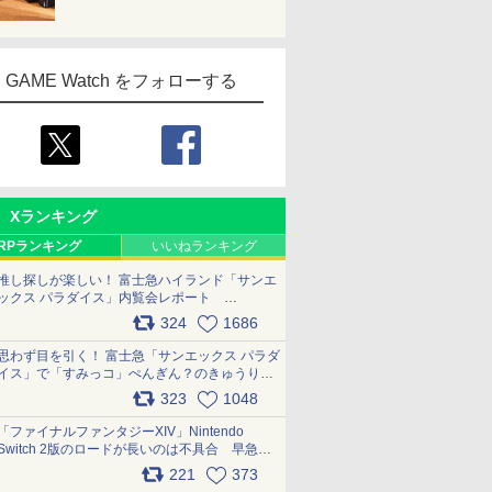
GAME Watch をフォローする
Xランキング
RPランキング
いいねランキング
推し探しが楽しい！ 富士急ハイランド「サンエ
ックス パラダイス」内覧会レポート
pic.x.com/p718c0QB0k
324
1686
思わず目を引く！ 富士急「サンエックス パラダ
イス」で「すみっコ」ぺんぎん？のきゅうりド
ッグを食べてみた イラストそのままのメニュ
323
1048
ー化に挑戦。これが意外にもおいしい
pic.x.com/Kgl04hZaeg
「ファイナルファンタジーXIV」Nintendo
Switch 2版のロードが長いのは不具合 早急に
アップデートできるよう対応中
221
373
pic.x.com/s9S3nRCAGa