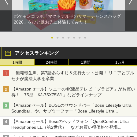
ポケモンコラボ「マクドナルドのサマーチャンスバッグ
2026」をひと足お先に体験してみた！
●
●
●
●
●
●
●
アクセスランキング
1時間
24時間
1週間
1カ月
「無職転生III」第7話あらすじ＆先行カット公開！ リニアとプル
セナが魔法大学を卒業
【Amazonセール】ソニーの4K液晶テレビ「ブラビア」がお買い
得！ 75型「KJ-75X75WL」などラインナップ
【Amazonセール】BOSEのサウンドバー「Bose Lifestyle Ultra
Soundbar」や、サブウーファー「Bose Lifestyle Ultra
Subwoofer」などお買い得！
【Amazonセール】Boseのヘッドフォン「QuietComfort Ultra
Headphones LE（第2世代）」などお買い得価格で登場
イマーシブオーディオで臨場感ある音楽体験が楽しめる