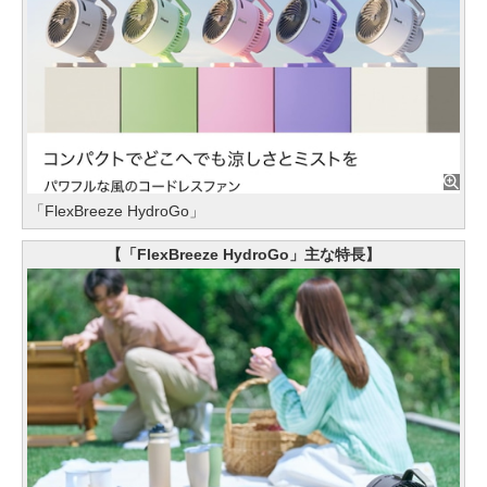
「FlexBreeze HydroGo」
【「FlexBreeze HydroGo」主な特長】