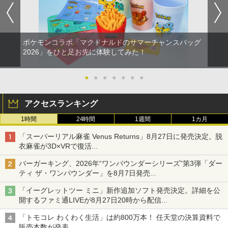
ポケモンコラボ「マクドナルドのサマーチャンスバッグ
2026」をひと足お先に体験してみた！
●
●
●
●
●
●
●
アクセスランキング
1時間
24時間
1週間
1カ月
「スーパーリアル麻雀 Venus Returns」8月27日に発売決定。脱
衣麻雀が3D×VRで復活
発売から2週間は20%オフになるセールが実施
バーガーキング、2026年“ワンパウンダーシリーズ”第3弾「ダー
ティ ザ・ワンパウンダー」を8月7日発売
「特製ガーリックマヨソース」を使用した超大型チーズバーガー
「イーグレットツー ミニ」新作追加ソフト発売決定。詳細を公
開するファミ通LIVEが8月27日20時から配信
シリーズ累計100タイトルへ
「トモコレ わくわく生活」は約800万本！ 任天堂の決算資料で
販売本数が発表