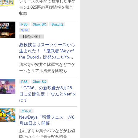
シリーズ30年間で登場したポケ
モン1,025匹の基礎情報を完全
収録
PS5
Xbox SX
Switch2
WIN
【特別企画】
必殺技音はスーツケースから
生まれた！ 「鬼武者 Way of
the Sword」開発のこだわり
を目撃！
清水寺や安井金比羅宮などでゲ
ームとリアル風景を比較も
PS5
Xbox SX
「GTA6」の新映像が8月28
日に公開決定！ なんとNetflix
にて
グルメ
NewDays「増量フェス」が8
月18日より開催
おにぎりや菓子パンなどがお値
段そのままで最大50%増量！