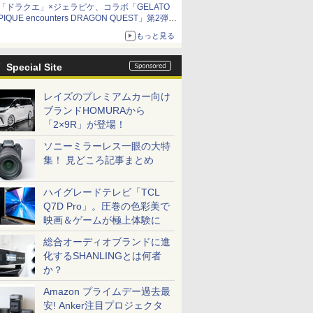
「ドラクエ」×ジェラピケ、コラボ「GELATO
PIQUE encounters DRAGON QUEST」第2弾が
本日発売
もっと見る
アイスカップに入ったスライムやわたぼう、ベ
ビーサタンなどがオリジナルアートで登場
Special Site
レイズのプレミアムカー向け
ブランドHOMURAから
「2×9R」が登場！
ソニーミラーレス一眼の大特
集！ 見どころ記事まとめ
ハイグレードテレビ「TCL
Q7D Pro」。圧巻の色彩美で
映画＆ゲームが極上体験に
総合オーディオブランドに進
化するSHANLINGとは何者
か？
Amazon プライムデー過去最
安! Anker注目プロジェクタ