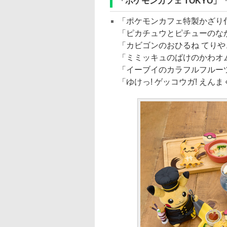
「ポケモンカフェ TOKYO」
「ポケモンカフェ特製かざり付き
「ピカチュウとピチューのなか
「カビゴンのおひるね てりやき
「ミミッキュのばけのかわオム
「イーブイのカラフルフルーツ
「ゆけっ! ゲッコウガ! えんま