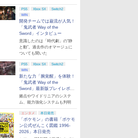
PS5
Xbox SX
Switch2
WIN
開発チームでは巌流が人気！
「鬼武者 Way of the
Sword」インタビュー
意識したのは「時代劇」の“静
と動”。過去作のオマージュに
ついても聞いた
PS5
Xbox SX
Switch2
WIN
新たな力「腕覚醒」を体験！
「鬼武者 Way of the
Sword」最新版プレイレポー
ト
拠点やワイドリニアのシステ
ム、能力強化システムも判明
エンタメ
本日発売
「ポケモン」の書籍「ポケモ
ン公式ぜんこく図鑑 1996-
2026」本日発売