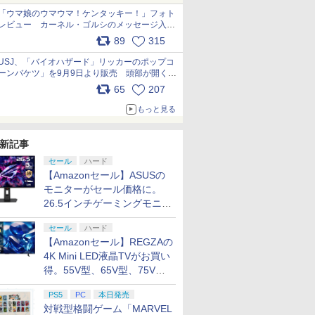
「ウマ娘のウマウマ！ケンタッキー！」フォト
レビュー カーネル・ゴルシのメッセージ入り
パッケージや描き下ろしトレカなどが登場
89
315
pic.x.com/PjnkR9vkXl
USJ、「バイオハザード」リッカーのポップコ
ーンバケツ」を9月9日より販売 頭部が開く仕
組み。味は恐怖を堪のう「味噌フレーバー」
65
207
pic.x.com/81MuXGahVM
もっと見る
新記事
セール
ハード
【Amazonセール】ASUSの
モニターがセール価格に。
26.5インチゲーミングモニタ
ー「ROG Strix OLED
セール
ハード
XG27ACDMS」限定モデルも
【Amazonセール】REGZAの
お買い得
4K Mini LED液晶TVがお買い
得。55V型、65V型、75V型
の2026年モデルがラインナ
PS5
PC
本日発売
ップ
対戦型格闘ゲーム「MARVEL