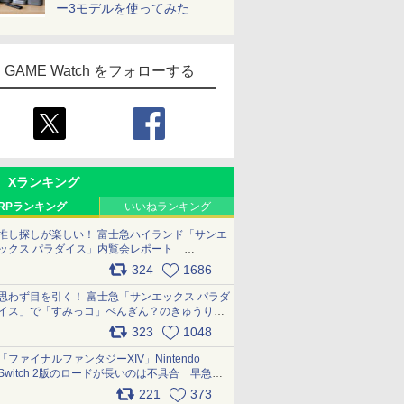
ー3モデルを使ってみた
GAME Watch をフォローする
Xランキング
RPランキング
いいねランキング
推し探しが楽しい！ 富士急ハイランド「サンエ
ックス パラダイス」内覧会レポート
pic.x.com/p718c0QB0k
324
1686
思わず目を引く！ 富士急「サンエックス パラダ
イス」で「すみっコ」ぺんぎん？のきゅうりド
ッグを食べてみた イラストそのままのメニュ
323
1048
ー化に挑戦。これが意外にもおいしい
pic.x.com/Kgl04hZaeg
「ファイナルファンタジーXIV」Nintendo
Switch 2版のロードが長いのは不具合 早急に
アップデートできるよう対応中
221
373
pic.x.com/s9S3nRCAGa