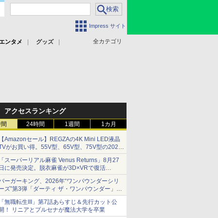
Impress サイト
全カテゴリ
エンタメ
グッズ
アクセスランキング
時間
24時間
1週間
1カ月
【Amazonセール】REGZAの4K Mini LED液晶
TVがお買い得。55V型、65V型、75V型の2026
年モデルがラインナップ
「スーパーリアル麻雀 Venus Returns」8月27
日に発売決定。脱衣麻雀が3D×VRで復活
発売から2週間は20%オフになるセールが実施
バーガーキング、2026年“ワンパウンダーシリ
ーズ”第3弾「ダーティ ザ・ワンパウンダー」を
8月7日発売
「無職転生III」第7話あらすじ＆先行カット公
「特製ガーリックマヨソース」を使用した超大
開！ リニアとプルセナが魔法大学を卒業
型チーズバーガー