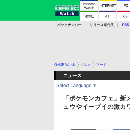
バックナンバー
リリース送付先
PS5
モバイル
eスポーツ
クラウド
PS
GAME Watch
グルメ
フード
ニュース
Select Language
▼
「ポケモンカフェ」新メ
ュウやイーブイの激カ