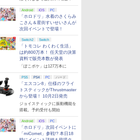
Android
iOS
PC
「ホロドリ」水着のさくらみ
こさん＆星街すいせいさんが
次回イベントで登場！
Switch2
Switch
「トモコレ わくわく生活」
は約800万本！ 任天堂の決算
資料で販売本数が発表
「ぽこポケ」は127万本に
PS5
PS4
PC
ハード
「エスコン8」仕様のフライ
トスティックがThrustmaster
から登場！ 10月2日発売
ジョイスティックに振動機能を
搭載。予約受付も開始
Android
iOS
PC
「ホロドリ」次回イベントに
「miComet」参戦!? 本日18
時にイベント詳細＆登場タレ