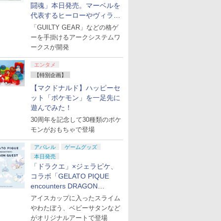
闘魂」本日発売。マーベルを
代表するヒーローやヴィラン
たちが登場
「GUILTY GEAR」などの格ゲ
ーを手掛けるアークシステムワ
ークスが開発
エンタメ
【特別企画】
【マクドナルド】ハッピーセ
ット「ポケモン」を一足先に
遊んでみた！
30周年を記念して30種類のポケ
モンがおもちゃで登場
アパレル
ゲームグッズ
本日発売
「ドラクエ」×ジェラピケ、
コラボ「GELATO PIQUE
encounters DRAGON
QUEST」第2弾が本日発売
アイスカップに入ったスライム
やわたぼう、ベビーサタンなど
がオリジナルアートで登場