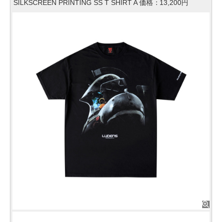
SILKSCREEN PRINTING SS T SHIRT A 価格：13,200円