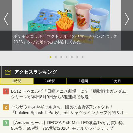
ポケモンコラボ「マクドナルドのサマーチャンスバッグ
2026」をひと足お先に体験してみた！
●
●
●
●
●
●
●
アクセスランキング
1時間
24時間
1週間
1カ月
BS12 トゥエルビ「日曜アニメ劇場」にて「機動戦士ガンダム」
シリーズが本日8月9日から8週連続で放送
初回は「機動戦士ガンダム【HDリマスター版】」
そらザウルスやギャルきち、団長の吉野家Tシャツも！
「hololive Splash T-Party!」全Tシャツラインナップ公開＆オン
ライン販売開始
【Amazonセール】REGZAの4K Mini LED液晶TVがお買い得。
55V型、65V型、75V型の2026年モデルがラインナップ