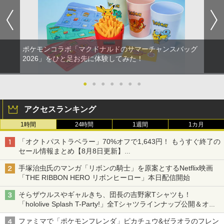
ポケモンコラボ「マクドナルドのサマーチャンスバッグ
2026」をひと足お先に体験してみた！
●
●
●
●
●
●
●
アクセスランキング
1時間
24時間
1週間
1カ月
「オクトパストラベラー」70%オフで1,643円！ もうすぐ終了の
セール情報まとめ【8月8日更新】
ニンテンドーeショップでは「大神 絶景版」が67%オフで990円
手塚治虫氏のマンガ「リボンの騎士」を原案とするNetflix映画
「THE RIBBON HERO リボンヒーロー」本日配信開始
そらザウルスやギャルきち、団長の吉野家Tシャツも！
「hololive Splash T-Party!」全Tシャツラインナップ公開＆オン
ライン販売開始
ファミマで「ポケモンフレンダ」ピカチュウ&ゼラオラのフレン