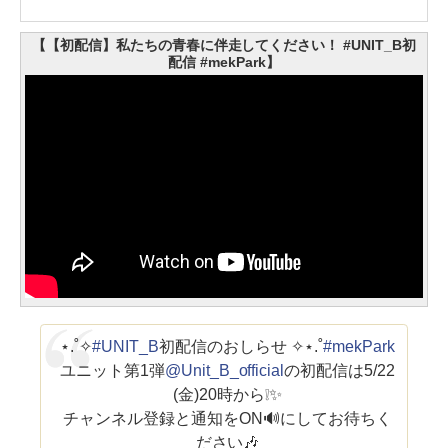
【【初配信】私たちの青春に伴走してください！ #UNIT_B初
配信 #mekPark】
⋆.˚✧
#UNIT_B
初配信のおしらせ ✧⋆.˚
#mekPark
ユニット第1弾
@Unit_B_official
の初配信は5/22
(金)20時から❕✨
チャンネル登録と通知をON🔊にしてお待ちく
ださい🎶