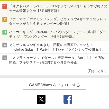
「オクトパストラベラー」70%オフで1,643円！ もうすぐ終了の
セール情報まとめ【8月8日更新】
ニンテンドーeショップでは「大神 絶景版」が67%オフで990円
ファミマで「ポケモンフレンダ」ピカチュウ&ゼラオラのフレン
ダピックがもらえるキャンペーン開催！
バーガーキング、2026年“ワンパウンダーシリーズ”第3弾「ダー
ティ ザ・ワンパウンダー」を8月7日発売
「特製ガーリックマヨソース」を使用した超大型チーズバーガー
そらザウルスやギャルきち、団長の吉野家Tシャツも！
「hololive Splash T-Party!」全Tシャツラインナップ公開＆オン
ライン販売開始
「スプラトゥーン レイダース」更新データ「Ver.1.1.1」が配信
開始。ブキやステージに関する不具合を修正
もっと見る
GAME Watch をフォローする