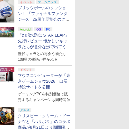
イベント
ゲームグッズ
ブリッツボールのクッショ
ン！ 「ファイナルファンタ
ジーX」25周年展覧会のグッ
ズ情報が公開
Android
iOS
PC
「幻想水滸伝 STAR LEAP」
先行レビュー 懐かしいキャ
ラたちが意外な形で出てくる
シリーズ完全新作！
歴代キャラとの再会や新たな
108星の物語が描かれる
イベント
マウスコンピューターが「東
京ゲームショウ2026」出展
特設サイトを公開
ゲーミングPCを特別価格で販
売するキャンペーンも同時開催
グルメ
クリスピー・クリーム・ドー
ナツと「ハリポタ」のコラボ
商品が8月21日より期間限定