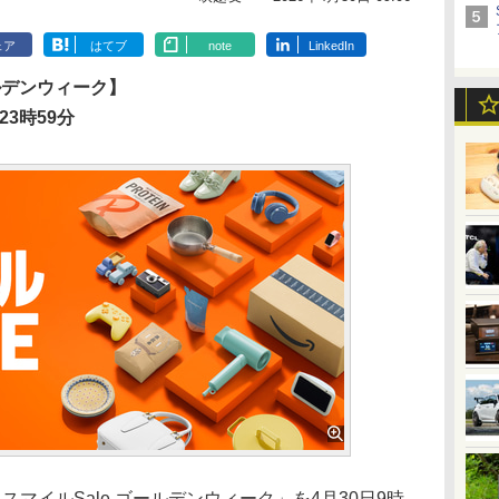
ェア
はてブ
note
LinkedIn
ールデンウィーク】
23時59分
n スマイルSale ゴールデンウィーク」を4月30日9時