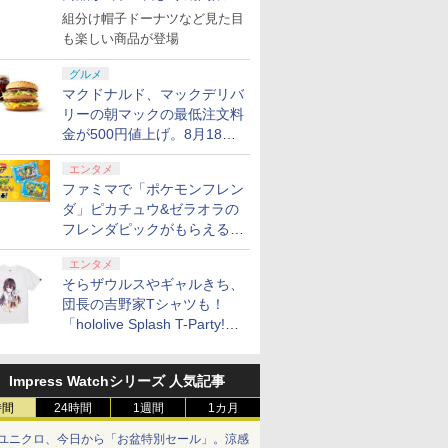
で発売
組分け帽子ドーナツなど見た目
も楽しい商品が登場
グルメ
マクドナルド、マックデリバ
リーの朝マックの最低注文料
金が500円値上げ。8月18日
より1,500円から受付
エンタメ
ファミマで「ポケモンフレン
ダ」ピカチュウ&ゼラオラの
フレンダピックがもらえるキ
ャンペーン開催！
エンタメ
そらザウルスやギャルきち、
団長の吉野家Tシャツも！
「hololive Splash T-Party!」
全Tシャツラインナップ公開
＆オンライン販売開始
Impress Watchシリーズ 人気記事
時間
24時間
1週間
1カ月
ユニクロ、今日から「お盆特別セール」。涼感