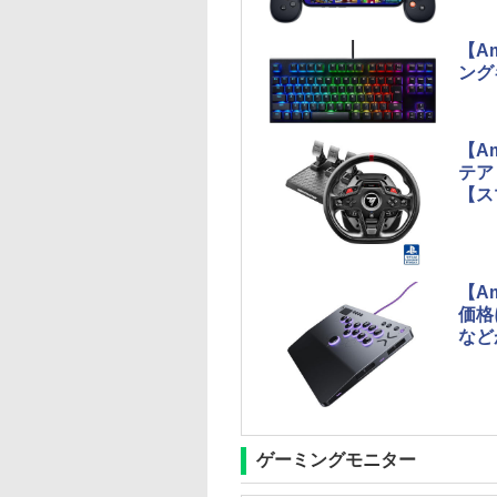
【A
ング
【Am
テア
【ス
【A
価格
など
ゲーミングモニター