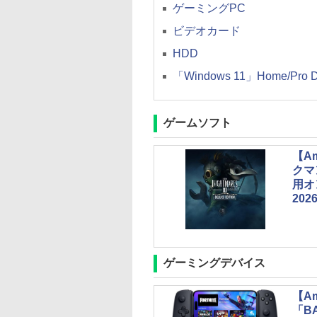
ゲーミングPC
ビデオカード
HDD
「Windows 11」Home/P
ゲームソフト
【A
クマ
用オ
202
ゲーミングデバイス
【A
「B