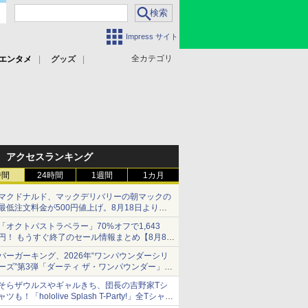
Impress サイト
全カテゴリ
エンタメ
グッズ
アクセスランキング
時間
24時間
1週間
1カ月
マクドナルド、マックデリバリーの朝マックの
最低注文料金が500円値上げ。8月18日より
1,500円から受付
「オクトパストラベラー」70%オフで1,643
円！ もうすぐ終了のセール情報まとめ【8月8日
更新】
バーガーキング、2026年“ワンパウンダーシリ
ニンテンドーeショップでは「大神 絶景版」が
ーズ”第3弾「ダーティ ザ・ワンパウンダー」を
67%オフで990円
8月7日発売
そらザウルスやギャルきち、団長の吉野家Tシ
「特製ガーリックマヨソース」を使用した超大
ャツも！「hololive Splash T-Party!」全Tシャツ
型チーズバーガー
ラインナップ公開＆オンライン販売開始