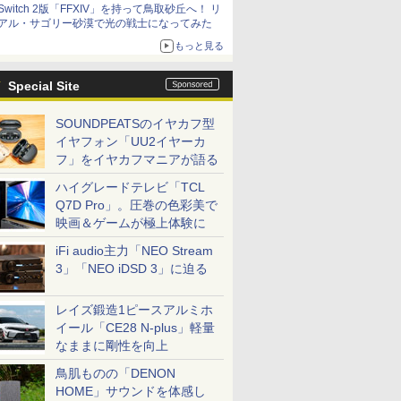
Switch 2版「FFXIV」を持って鳥取砂丘へ！ リ
アル・サゴリー砂漠で光の戦士になってみた
もっと見る
Special Site
SOUNDPEATSのイヤカフ型
イヤフォン「UU2イヤーカ
フ」をイヤカフマニアが語る
ハイグレードテレビ「TCL
Q7D Pro」。圧巻の色彩美で
映画＆ゲームが極上体験に
iFi audio主力「NEO Stream
3」「NEO iDSD 3」に迫る
レイズ鍛造1ピースアルミホ
イール「CE28 N-plus」軽量
なままに剛性を向上
鳥肌ものの「DENON
HOME」サウンドを体感し