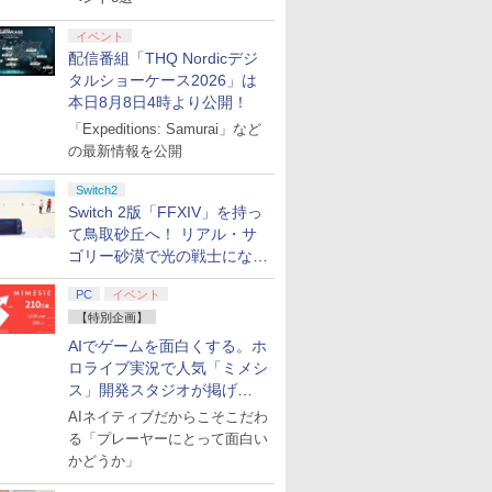
イベント
配信番組「THQ Nordicデジ
タルショーケース2026」は
本日8月8日4時より公開！
「Expeditions: Samurai」など
の最新情報を公開
Switch2
Switch 2版「FFXIV」を持っ
て鳥取砂丘へ！ リアル・サ
ゴリー砂漠で光の戦士になっ
てみた
PC
イベント
【特別企画】
AIでゲームを面白くする。ホ
ロライブ実況で人気「ミメシ
ス」開発スタジオが掲げ
る“AI活用の信念”とは？【講
AIネイティブだからこそこだわ
演レポート】
る「プレーヤーにとって面白い
かどうか」