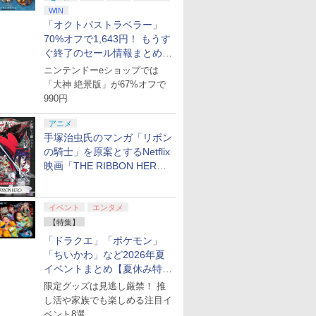
WIN
「オクトパストラベラー」
70%オフで1,643円！ もうす
ぐ終了のセール情報まとめ
【8月8日更新】
ニンテンドーeショップでは
「大神 絶景版」が67%オフで
990円
アニメ
手塚治虫氏のマンガ「リボン
の騎士」を原案とするNetflix
映画「THE RIBBON HERO
リボンヒーロー」本日配信開
始
イベント
エンタメ
【特集】
「ドラクエ」「ポケモン」
「ちいかわ」など2026年夏
イベントまとめ【夏休み特
集】
限定グッズは見逃し厳禁！ 推
し活や家族でも楽しめる注目イ
ベント8選