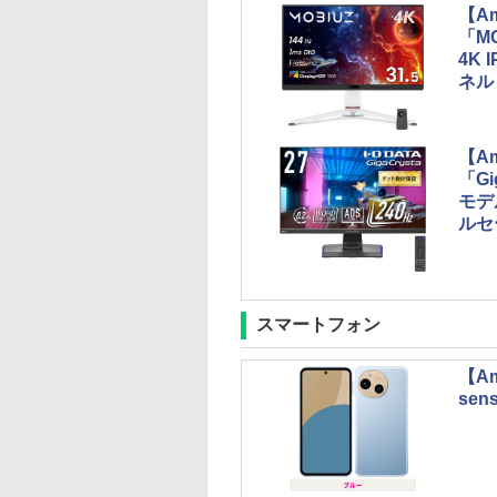
【A
「M
4K
ネル
【A
「G
モデ
ルセ
スマートフォン
【A
se