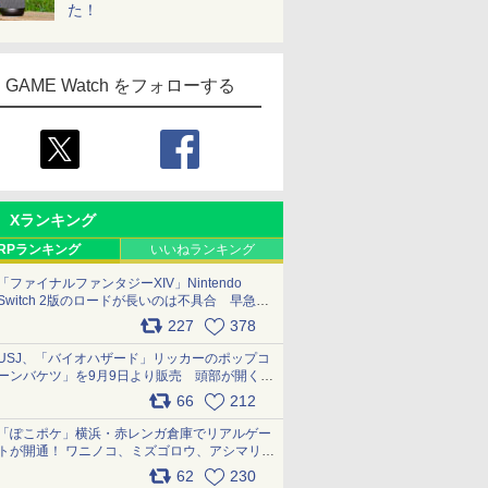
た！
GAME Watch をフォローする
Xランキング
RPランキング
いいねランキング
「ファイナルファンタジーXIV」Nintendo
Switch 2版のロードが長いのは不具合 早急に
アップデートできるよう対応中
227
378
pic.x.com/s9S3nRCAGa
USJ、「バイオハザード」リッカーのポップコ
ーンバケツ」を9月9日より販売 頭部が開く仕
組み。味は恐怖を堪のう「味噌フレーバー」
66
212
pic.x.com/81MuXGahVM
「ぽこポケ」横浜・赤レンガ倉庫でリアルゲー
トが開通！ ワニノコ、ミズゴロウ、アシマリ登
場シーンをレポート pic.x.com/LDgEByVl6D
62
230