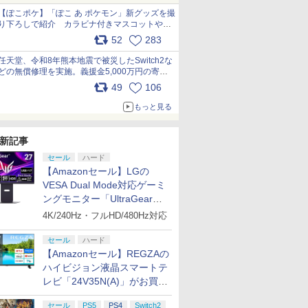
【ぽこポケ】「ぽこ あ ポケモン」新グッズを撮
り下ろしで紹介 カラビナ付きマスコットやス
クエアポーチが仲間入り
52
283
pic.x.com/XmVAgBxaW5
任天堂、令和8年熊本地震で被災したSwitch2な
どの無償修理を実施。義援金5,000万円の寄付
も発表 pic.x.com/BAYsMfUfUC
49
106
もっと見る
新記事
セール
ハード
【Amazonセール】LGの
VESA Dual Mode対応ゲーミ
ングモニター「UltraGear
27G850A-B」がお買い得！
4K/240Hz・フルHD/480Hz対応
セール
ハード
【Amazonセール】REGZAの
ハイビジョン液晶スマートテ
レビ「24V35N(A)」がお買い
得！
セール
PS5
PS4
Switch2