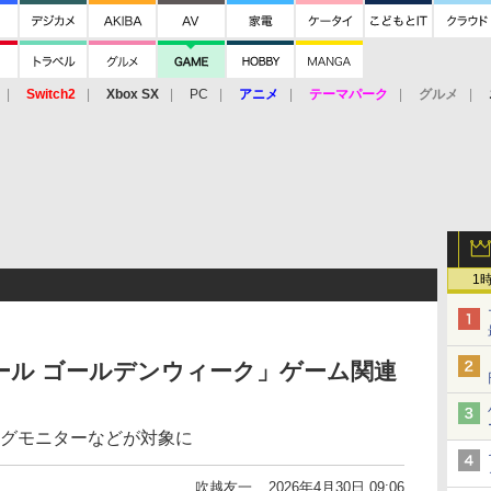
Switch2
Xbox SX
PC
アニメ
テーマパーク
グルメ
 Vita
3DS
アーケード
VR
1
セール ゴールデンウィーク」ゲーム関連
！
ミングモニターなどが対象に
吹越友一
2026年4月30日 09:06