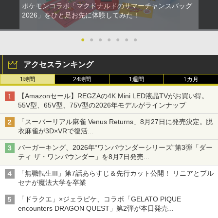
ポケモンコラボ「マクドナルドのサマーチャンスバッグ
2026」をひと足お先に体験してみた！
●
●
●
●
●
●
●
アクセスランキング
1時間
24時間
1週間
1カ月
【Amazonセール】REGZAの4K Mini LED液晶TVがお買い得。
55V型、65V型、75V型の2026年モデルがラインナップ
「スーパーリアル麻雀 Venus Returns」8月27日に発売決定。脱
衣麻雀が3D×VRで復活
発売から2週間は20%オフになるセールが実施
バーガーキング、2026年“ワンパウンダーシリーズ”第3弾「ダー
ティ ザ・ワンパウンダー」を8月7日発売
「特製ガーリックマヨソース」を使用した超大型チーズバーガー
「無職転生III」第7話あらすじ＆先行カット公開！ リニアとプル
セナが魔法大学を卒業
「ドラクエ」×ジェラピケ、コラボ「GELATO PIQUE
encounters DRAGON QUEST」第2弾が本日発売
アイスカップに入ったスライムやわたぼう、ベビーサタンなどが