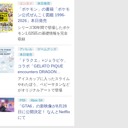
エンタメ
本日発売
「ポケモン」の書籍「ポケモ
ン公式ぜんこく図鑑 1996-
2026」本日発売
シリーズ30年間で登場したポケ
モン1,025匹の基礎情報を完全
収録
アパレル
ゲームグッズ
本日発売
「ドラクエ」×ジェラピケ、
コラボ「GELATO PIQUE
encounters DRAGON
QUEST」第2弾が本日発売
アイスカップに入ったスライム
やわたぼう、ベビーサタンなど
がオリジナルアートで登場
PS5
Xbox SX
「GTA6」の新映像が8月28
日に公開決定！ なんとNetflix
にて