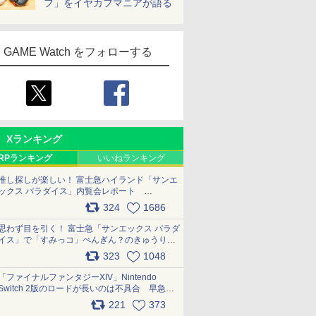
フ」をイヤカフマニアが語る
GAME Watch をフォローする
Xランキング
RPランキング
いいねランキング
推し探しが楽しい！ 富士急ハイランド「サンエ
ックス パラダイス」内覧会レポート
pic.x.com/p718c0QB0k
324
1686
思わず目を引く！ 富士急「サンエックス パラダ
イス」で「すみっコ」ぺんぎん？のきゅうりド
ッグを食べてみた イラストそのままのメニュ
323
1048
ー化に挑戦。これが意外にもおいしい
pic.x.com/Kgl04hZaeg
「ファイナルファンタジーXIV」Nintendo
Switch 2版のロードが長いのは不具合 早急に
アップデートできるよう対応中
221
373
pic.x.com/s9S3nRCAGa