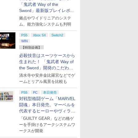
「鬼武者 Way of the
Sword」最新版プレイレポー
ト
拠点やワイドリニアのシステ
ム、能力強化システムも判明
PS5
Xbox SX
Switch2
WIN
【特別企画】
必殺技音はスーツケースから
生まれた！ 「鬼武者 Way of
the Sword」開発のこだわり
を目撃！
清水寺や安井金比羅宮などでゲ
ームとリアル風景を比較も
PS5
PC
本日発売
対戦型格闘ゲーム「MARVEL
闘魂」本日発売。マーベルを
代表するヒーローやヴィラン
たちが登場
「GUILTY GEAR」などの格ゲ
ーを手掛けるアークシステムワ
ークスが開発