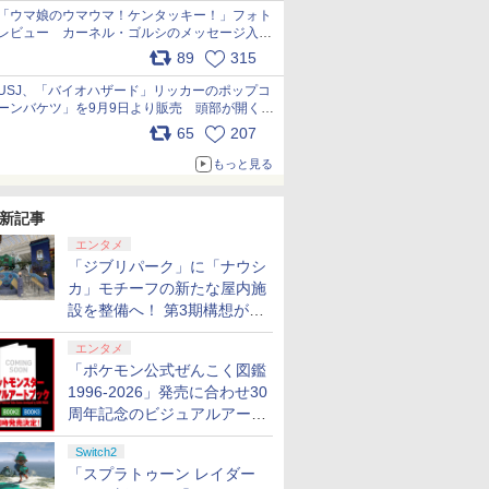
「ウマ娘のウマウマ！ケンタッキー！」フォト
レビュー カーネル・ゴルシのメッセージ入り
パッケージや描き下ろしトレカなどが登場
89
315
pic.x.com/PjnkR9vkXl
USJ、「バイオハザード」リッカーのポップコ
ーンバケツ」を9月9日より販売 頭部が開く仕
組み。味は恐怖を堪のう「味噌フレーバー」
65
207
pic.x.com/81MuXGahVM
もっと見る
新記事
エンタメ
「ジブリパーク」に「ナウシ
カ」モチーフの新たな屋内施
設を整備へ！ 第3期構想が公
開
エンタメ
「ポケモン公式ぜんこく図鑑
1996-2026」発売に合わせ30
周年記念のビジュアルアート
ブック3冊同時発売が決定
Switch2
「スプラトゥーン レイダー