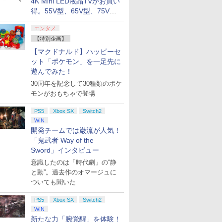
4K Mini LED液晶TVがお買い
得。55V型、65V型、75V型
の2026年モデルがラインナ
エンタメ
ップ
【特別企画】
【マクドナルド】ハッピーセ
ット「ポケモン」を一足先に
遊んでみた！
30周年を記念して30種類のポケ
モンがおもちゃで登場
PS5
Xbox SX
Switch2
WIN
開発チームでは巌流が人気！
「鬼武者 Way of the
Sword」インタビュー
意識したのは「時代劇」の“静
と動”。過去作のオマージュに
ついても聞いた
PS5
Xbox SX
Switch2
WIN
新たな力「腕覚醒」を体験！