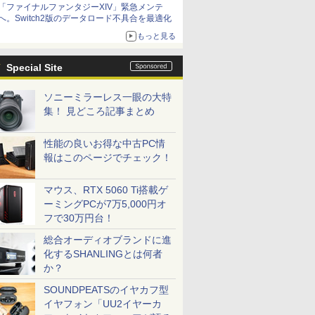
「ファイナルファンタジーXIV」緊急メンテ
アイスカップに入ったスライムやわたぼう、ベ
へ。Switch2版のデータロード不具合を最適化
ビーサタンなどがオリジナルアートで登場
もっと見る
Special Site
ソニーミラーレス一眼の大特
集！ 見どころ記事まとめ
性能の良いお得な中古PC情
報はこのページでチェック！
マウス、RTX 5060 Ti搭載ゲ
ーミングPCが7万5,000円オ
フで30万円台！
総合オーディオブランドに進
化するSHANLINGとは何者
か？
SOUNDPEATSのイヤカフ型
イヤフォン「UU2イヤーカ