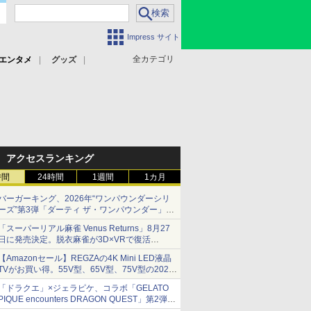
Impress サイト
全カテゴリ
エンタメ
グッズ
アクセスランキング
時間
24時間
1週間
1カ月
バーガーキング、2026年“ワンパウンダーシリ
ーズ”第3弾「ダーティ ザ・ワンパウンダー」を
8月7日発売
「スーパーリアル麻雀 Venus Returns」8月27
「特製ガーリックマヨソース」を使用した超大
日に発売決定。脱衣麻雀が3D×VRで復活
型チーズバーガー
発売から2週間は20%オフになるセールが実施
【Amazonセール】REGZAの4K Mini LED液晶
TVがお買い得。55V型、65V型、75V型の2026
年モデルがラインナップ
「ドラクエ」×ジェラピケ、コラボ「GELATO
PIQUE encounters DRAGON QUEST」第2弾が
本日発売