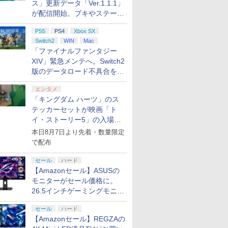
ス」更新データ「Ver.1.1.1」
が配信開始。ブキやステージ
に関する不具合を修正
PS5
PS4
Xbox SX
Switch2
WIN
Mac
「ファイナルファンタジー
XIV」緊急メンテへ。Switch2
版のデータロード不具合を最
適化
エンタメ
「キングダム ハーツ」のス
テッカーセットが映画「ト
イ・ストーリー5」の入場特
典として配布決定！
本日8月7日より先着・数量限定
で配布
セール
ハード
【Amazonセール】ASUSの
モニターがセール価格に。
26.5インチゲーミングモニタ
ー「ROG Strix OLED
セール
ハード
XG27ACDMS」限定モデルも
【Amazonセール】REGZAの
お買い得