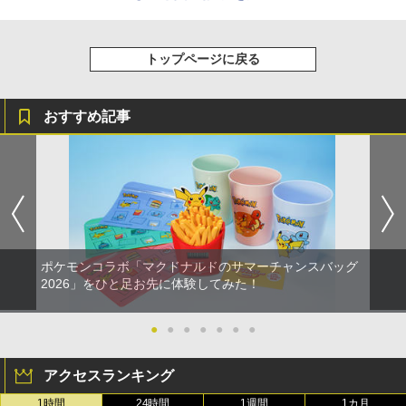
トップページに戻る
おすすめ記事
ポケモンコラボ「マクドナルドのサマーチャンスバッグ
2026」をひと足お先に体験してみた！
●
●
●
●
●
●
●
アクセスランキング
1時間
24時間
1週間
1カ月