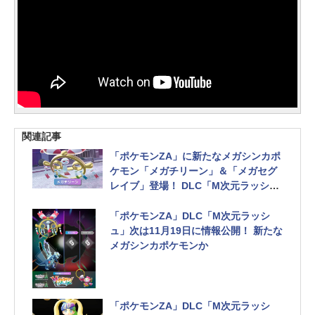
関連記事
「ポケモンZA」に新たなメガシンカポ
ケモン「メガチリーン」＆「メガセグ
レイブ」登場！ DLC「M次元ラッシ
ュ」にて追加
「ポケモンZA」DLC「M次元ラッシ
ュ」次は11月19日に情報公開！ 新たな
メガシンカポケモンか
「ポケモンZA」DLC「M次元ラッシ