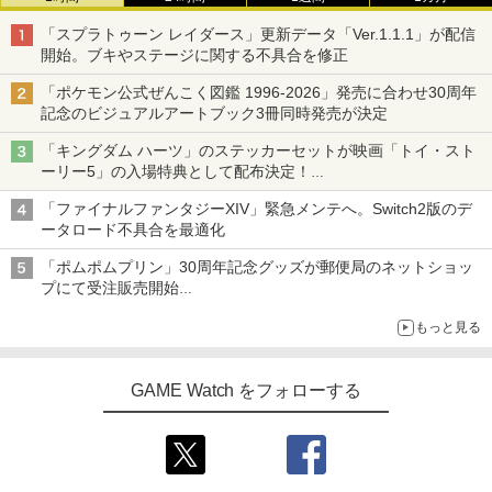
「スプラトゥーン レイダース」更新データ「Ver.1.1.1」が配信
開始。ブキやステージに関する不具合を修正
「ポケモン公式ぜんこく図鑑 1996-2026」発売に合わせ30周年
記念のビジュアルアートブック3冊同時発売が決定
「キングダム ハーツ」のステッカーセットが映画「トイ・スト
ーリー5」の入場特典として配布決定！
本日8月7日より先着・数量限定で配布
「ファイナルファンタジーXIV」緊急メンテへ。Switch2版のデ
ータロード不具合を最適化
「ポムポムプリン」30周年記念グッズが郵便局のネットショッ
プにて受注販売開始
「おもちもちもちクッション」など今年だけの限定商品が登場
もっと見る
GAME Watch をフォローする