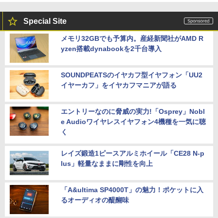
Special Site
メモリ32GBでも予算内。産経新聞社がAMD R
yzen搭載dynabookを2千台導入
SOUNDPEATSのイヤカフ型イヤフォン「UU2
イヤーカフ」をイヤカフマニアが語る
エントリーなのに脅威の実力!「Osprey」Nobl
e Audioワイヤレスイヤフォン4機種を一気に聴
く
レイズ鍛造1ピースアルミホイール「CE28 N-p
lus」軽量なままに剛性を向上
「A&ultima SP4000T」の魅力！ポケットに入
るオーディオの醍醐味