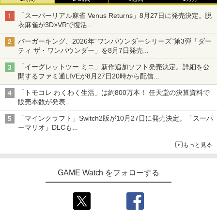
「スーパーリアル麻雀 Venus Returns」8月27日に発売決定。脱
衣麻雀が3D×VRで復活
発売から2週間は20%オフになるセールが実施
バーガーキング、2026年“ワンパウンダーシリーズ”第3弾「ダー
ティ ザ・ワンパウンダー」を8月7日発売
「特製ガーリックマヨソース」を使用した超大型チーズバーガー
「イーグレットツー ミニ」新作追加ソフト発売決定。詳細を公
開するファミ通LIVEが8月27日20時から配信
シリーズ累計100タイトルへ
「トモコレ わくわく生活」は約800万本！ 任天堂の決算資料で
販売本数が発表
「ぽこポケ」は127万本に
「マインクラフト」Switch2版が10月27日に発売決定。「スーパ
ーマリオ」DLCも
Switch版からのアップグレードも可能に
もっと見る
GAME Watch をフォローする