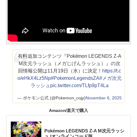
有料追加コンテンツ『Pokémon LEGENDS Z-A
M次元ラッシュ（メガじげんラッシュ）』の次
回情報公開は11月19日（水）に決定！
https://t.c
o/eHkX4Lz5Np
#PokemonLegendsZA
#メガ次元
ラッシュ
pic.twitter.com/TLfp9pT4La
— ポケモン公式 (@Pokemon_cojp)
November 6, 2025
Amazon/楽天で購入
Pokémon LEGENDS Z-A M次元ラッシ
ュ |オンラインコード版