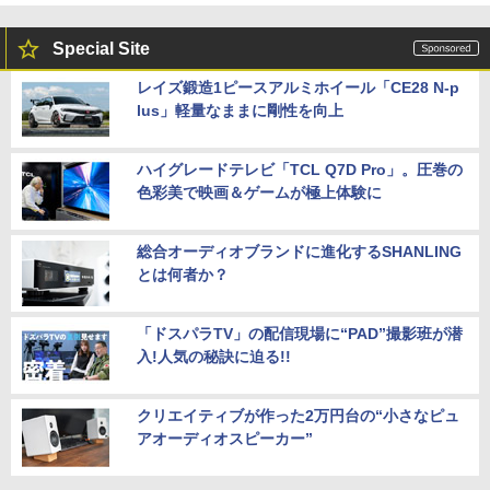
Special Site
レイズ鍛造1ピースアルミホイール「CE28 N-p
lus」軽量なままに剛性を向上
ハイグレードテレビ「TCL Q7D Pro」。圧巻の
色彩美で映画＆ゲームが極上体験に
総合オーディオブランドに進化するSHANLING
とは何者か？
「ドスパラTV」の配信現場に“PAD”撮影班が潜
入!人気の秘訣に迫る!!
クリエイティブが作った2万円台の“小さなピュ
アオーディオスピーカー”