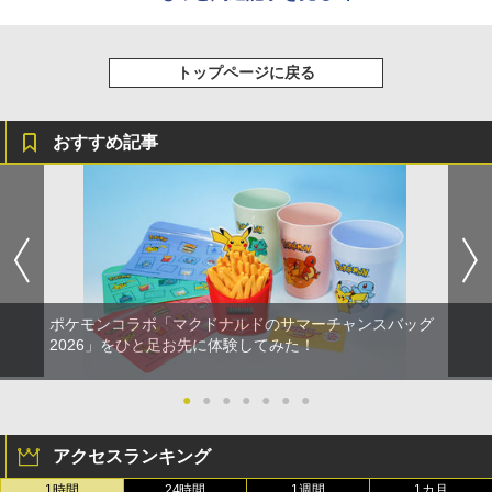
トップページに戻る
おすすめ記事
ポケモンコラボ「マクドナルドのサマーチャンスバッグ
2026」をひと足お先に体験してみた！
●
●
●
●
●
●
●
アクセスランキング
1時間
24時間
1週間
1カ月