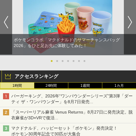
ポケモンコラボ「マクドナルドのサマーチャンスバッグ
2026」をひと足お先に体験してみた！
●
●
●
●
●
●
●
アクセスランキング
1時間
24時間
1週間
1カ月
バーガーキング、2026年“ワンパウンダーシリーズ”第3弾「ダー
ティ ザ・ワンパウンダー」を8月7日発売
「特製ガーリックマヨソース」を使用した超大型チーズバーガー
「スーパーリアル麻雀 Venus Returns」8月27日に発売決定。脱
衣麻雀が3D×VRで復活
発売から2週間は20%オフになるセールが実施
マクドナルド、ハッピーセット「ポケモン」発売決定！
ポケモン30周年記念で30匹が大集合