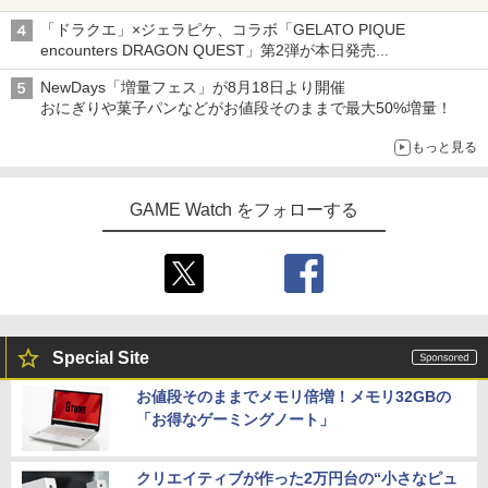
「ドラクエ」×ジェラピケ、コラボ「GELATO PIQUE
encounters DRAGON QUEST」第2弾が本日発売
アイスカップに入ったスライムやわたぼう、ベビーサタンなどが
NewDays「増量フェス」が8月18日より開催
オリジナルアートで登場
おにぎりや菓子パンなどがお値段そのままで最大50%増量！
もっと見る
GAME Watch をフォローする
Special Site
お値段そのままでメモリ倍増！メモリ32GBの
「お得なゲーミングノート」
クリエイティブが作った2万円台の“小さなピュ