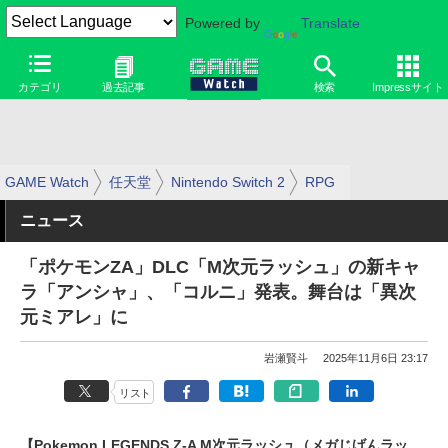
Powered by
Translate
カテゴリ
過去記事
検索
Impressサイト
GAME Watch
任天堂
Nintendo Switch 2
RPG
ニュース
「ポケモンZA」DLC「M次元ラッシュ」の新キャ
ラ「アンシャ」、「コルニ」発表。舞台は「異次
元ミアレ」に
岩瀬賢斗
2025年11月6日 23:17
リスト
【Pokemon LEGENDS Z-A M次元ラッシュ（メガじげんラッ