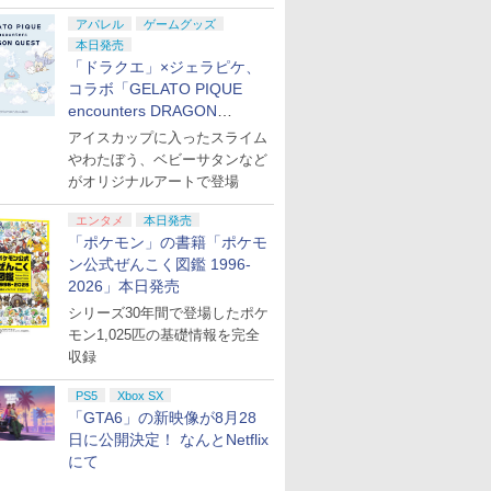
アパレル
ゲームグッズ
本日発売
「ドラクエ」×ジェラピケ、
コラボ「GELATO PIQUE
encounters DRAGON
QUEST」第2弾が本日発売
アイスカップに入ったスライム
やわたぼう、ベビーサタンなど
がオリジナルアートで登場
エンタメ
本日発売
「ポケモン」の書籍「ポケモ
ン公式ぜんこく図鑑 1996-
2026」本日発売
シリーズ30年間で登場したポケ
モン1,025匹の基礎情報を完全
収録
PS5
Xbox SX
「GTA6」の新映像が8月28
日に公開決定！ なんとNetflix
にて