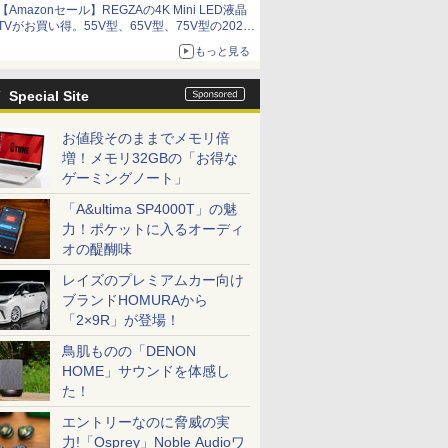
【Amazonセール】REGZAの4K Mini LED液晶
アイスカップに入ったスライムやわたぼう、ベ
TVがお買い得。55V型、65V型、75V型の2026
ビーサタンなどがオリジナルアートで登場
年モデルがラインナップ
もっと見る
Special Site
お値段そのままでメモリ倍
増！メモリ32GBの「お得な
ゲーミングノート」
「A&ultima SP4000T」の魅
力！ポケットに入るオーディ
オの醍醐味
レイズのプレミアムカー向け
ブランドHOMURAから
「2×9R」が登場！
鳥肌ものの「DENON
HOME」サウンドを体感し
た！
エントリーなのに脅威の実
力!「Osprey」Noble Audioワ