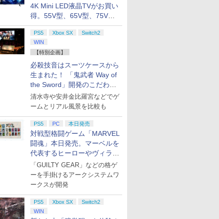
4K Mini LED液晶TVがお買い
得。55V型、65V型、75V型
の2026年モデルがラインナ
PS5
Xbox SX
Switch2
ップ
WIN
【特別企画】
必殺技音はスーツケースから
生まれた！ 「鬼武者 Way of
the Sword」開発のこだわり
を目撃！
清水寺や安井金比羅宮などでゲ
ームとリアル風景を比較も
PS5
PC
本日発売
対戦型格闘ゲーム「MARVEL
闘魂」本日発売。マーベルを
代表するヒーローやヴィラン
たちが登場
「GUILTY GEAR」などの格ゲ
ーを手掛けるアークシステムワ
ークスが開発
PS5
Xbox SX
Switch2
WIN