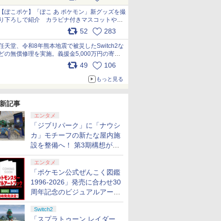
【ぽこポケ】「ぽこ あ ポケモン」新グッズを撮
り下ろしで紹介 カラビナ付きマスコットやス
クエアポーチが仲間入り
52
283
pic.x.com/XmVAgBxaW5
任天堂、令和8年熊本地震で被災したSwitch2な
どの無償修理を実施。義援金5,000万円の寄付
も発表 pic.x.com/BAYsMfUfUC
49
106
もっと見る
新記事
エンタメ
「ジブリパーク」に「ナウシ
カ」モチーフの新たな屋内施
設を整備へ！ 第3期構想が公
開
エンタメ
「ポケモン公式ぜんこく図鑑
1996-2026」発売に合わせ30
周年記念のビジュアルアート
ブック3冊同時発売が決定
Switch2
「スプラトゥーン レイダー