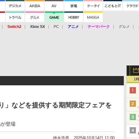
Switch2
Xbox SX
PC
アニメ
テーマパーク
グルメ
 Vita
3DS
アーケード
VR
1
盛り」などを提供する期間限定フェアを
品が登場
徳永浩貴
2025年10月14日 11:00