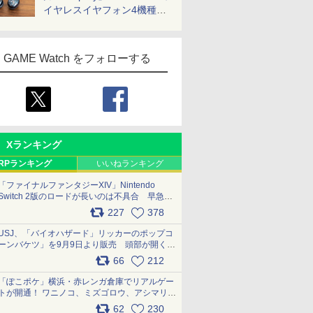
イヤレスイヤフォン4機種を
一気に聴く
GAME Watch をフォローする
Xランキング
RPランキング
いいねランキング
「ファイナルファンタジーXIV」Nintendo
Switch 2版のロードが長いのは不具合 早急に
アップデートできるよう対応中
227
378
pic.x.com/s9S3nRCAGa
USJ、「バイオハザード」リッカーのポップコ
ーンバケツ」を9月9日より販売 頭部が開く仕
組み。味は恐怖を堪のう「味噌フレーバー」
66
212
pic.x.com/81MuXGahVM
「ぽこポケ」横浜・赤レンガ倉庫でリアルゲー
トが開通！ ワニノコ、ミズゴロウ、アシマリ登
場シーンをレポート pic.x.com/LDgEByVl6D
62
230