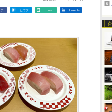
ェア
はてブ
note
LinkedIn
日