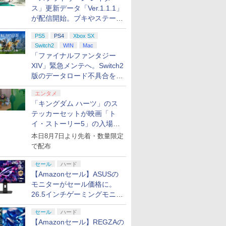
ス」更新データ「Ver.1.1.1」
が配信開始。ブキやステージ
に関する不具合を修正
PS5
PS4
Xbox SX
Switch2
WIN
Mac
「ファイナルファンタジー
XIV」緊急メンテへ。Switch2
版のデータロード不具合を最
適化
エンタメ
「キングダム ハーツ」のス
テッカーセットが映画「ト
イ・ストーリー5」の入場特
典として配布決定！
本日8月7日より先着・数量限定
で配布
セール
ハード
【Amazonセール】ASUSの
モニターがセール価格に。
26.5インチゲーミングモニタ
ー「ROG Strix OLED
セール
ハード
XG27ACDMS」限定モデルも
【Amazonセール】REGZAの
お買い得