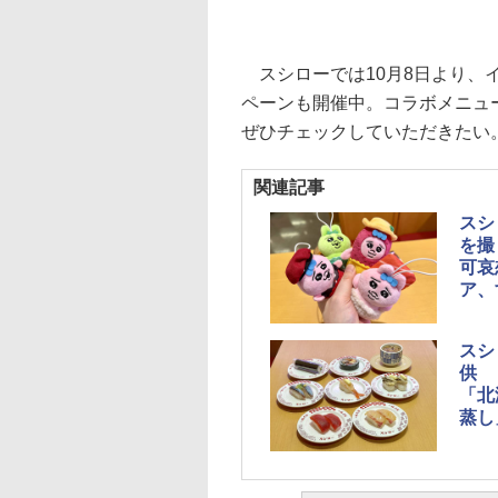
スシローでは10月8日より、
ペーンも開催中。コラボメニュ
ぜひチェックしていただきたい
関連記事
スシ
を撮
可哀
ア、
スシ
供
「北
蒸し