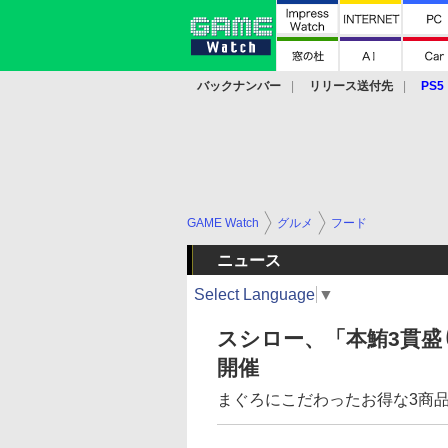
バックナンバー
リリース送付先
PS5
モバイル
eスポーツ
クラウド
PS
GAME Watch
グルメ
フード
ニュース
Select Language
▼
スシロー、「本鮪3貫
開催
まぐろにこだわったお得な3商