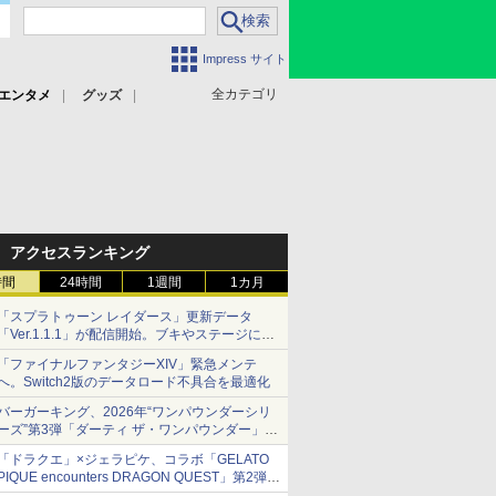
Impress サイト
全カテゴリ
エンタメ
グッズ
アクセスランキング
時間
24時間
1週間
1カ月
「スプラトゥーン レイダース」更新データ
「Ver.1.1.1」が配信開始。ブキやステージに関
する不具合を修正
「ファイナルファンタジーXIV」緊急メンテ
へ。Switch2版のデータロード不具合を最適化
バーガーキング、2026年“ワンパウンダーシリ
ーズ”第3弾「ダーティ ザ・ワンパウンダー」を
8月7日発売
「ドラクエ」×ジェラピケ、コラボ「GELATO
「特製ガーリックマヨソース」を使用した超大
PIQUE encounters DRAGON QUEST」第2弾が
型チーズバーガー
本日発売