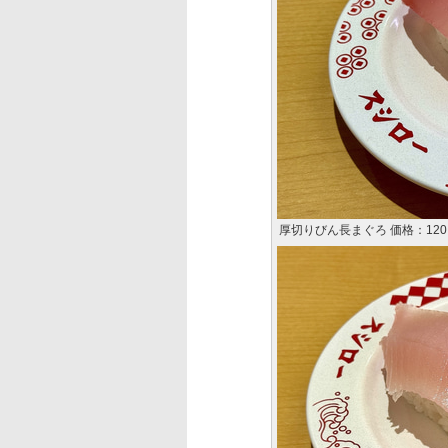
厚切りびん長まぐろ 価格：12