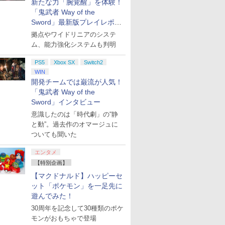
新たな力「腕覚醒」を体験！
「鬼武者 Way of the
Sword」最新版プレイレポー
ト
拠点やワイドリニアのシステ
ム、能力強化システムも判明
PS5
Xbox SX
Switch2
WIN
開発チームでは巌流が人気！
「鬼武者 Way of the
Sword」インタビュー
意識したのは「時代劇」の“静
と動”。過去作のオマージュに
ついても聞いた
エンタメ
【特別企画】
【マクドナルド】ハッピーセ
ット「ポケモン」を一足先に
遊んでみた！
30周年を記念して30種類のポケ
モンがおもちゃで登場