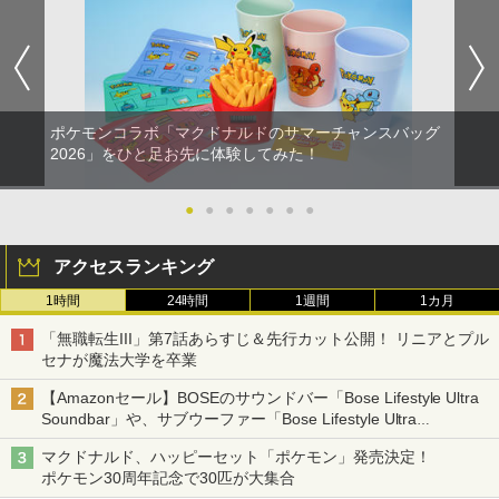
ポケモンコラボ「マクドナルドのサマーチャンスバッグ
2026」をひと足お先に体験してみた！
●
●
●
●
●
●
●
アクセスランキング
1時間
24時間
1週間
1カ月
「無職転生III」第7話あらすじ＆先行カット公開！ リニアとプル
セナが魔法大学を卒業
【Amazonセール】BOSEのサウンドバー「Bose Lifestyle Ultra
Soundbar」や、サブウーファー「Bose Lifestyle Ultra
Subwoofer」などお買い得！
マクドナルド、ハッピーセット「ポケモン」発売決定！
ポケモン30周年記念で30匹が大集合