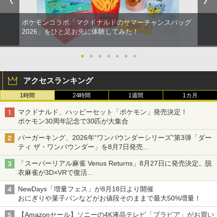
ポケモンコラボ「マクドナルドのサマーチャンスバッグ
2026」をひと足お先に体験してみた！
●
●
●
●
●
●
●
アクセスランキング
1時間
24時間
1週間
1カ月
マクドナルド、ハッピーセット「ポケモン」発売決定！
ポケモン30周年記念で30匹が大集合
バーガーキング、2026年“ワンパウンダーシリーズ”第3弾「ダー
ティ ザ・ワンパウンダー」を8月7日発売
「特製ガーリックマヨソース」を使用した超大型チーズバーガー
「スーパーリアル麻雀 Venus Returns」8月27日に発売決定。脱
衣麻雀が3D×VRで復活
発売から2週間は20%オフになるセールが実施
NewDays「増量フェス」が8月18日より開催
おにぎりや菓子パンなどがお値段そのままで最大50%増量！
【Amazonセール】ソニーの4K液晶テレビ「ブラビア」がお買い