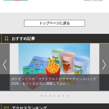
トップページに戻る
おすすめ記事
ポケモンコラボ「マクドナルドのサマーチャンスバッグ
2026」をひと足お先に体験してみた！
●
●
●
●
●
●
●
アクセスランキング