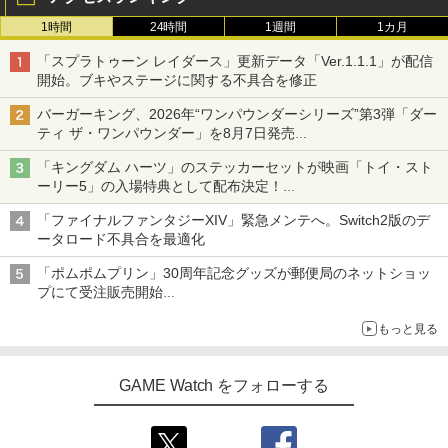
1時間
24時間
1週間
1カ月
「スプラトゥーン レイダース」更新データ「Ver.1.1.1」が配信
開始。ブキやステージに関する不具合を修正
バーガーキング、2026年“ワンパウンダーシリーズ”第3弾「ダー
ティ ザ・ワンパウンダー」を8月7日発売
「特製ガーリックマヨソース」を使用した超大型チーズバーガー
「キングダム ハーツ」のステッカーセットが映画「トイ・スト
ーリー5」の入場特典として配布決定！
本日8月7日より先着・数量限定で配布
「ファイナルファンタジーXIV」緊急メンテへ。Switch2版のデ
ータロード不具合を最適化
「ポムポムプリン」30周年記念グッズが郵便局のネットショッ
プにて受注販売開始
「おもちもちもちクッション」など今年だけの限定商品が登場
もっと見る
GAME Watch をフォローする