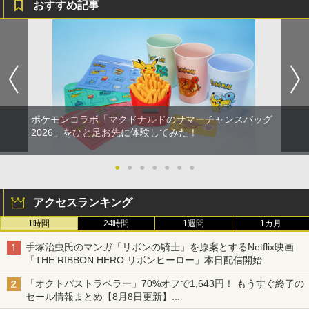
おすすめ記事
ポケモンコラボ「マクドナルドのサマーチャンスバッグ
2026」をひと足お先に体験してみた！
●
●
●
●
●
●
●
アクセスランキング
1時間
24時間
1週間
1カ月
手塚治虫氏のマンガ「リボンの騎士」を原案とするNetflix映画
「THE RIBBON HERO リボンヒーロー」本日配信開始
「オクトパストラベラー」70%オフで1,643円！ もうすぐ終了の
セール情報まとめ【8月8日更新】