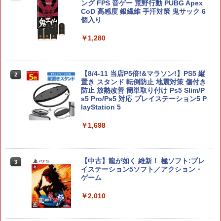
納 ケース スイッチ 2 収納バッグ 防塵 防
ング FPS 音ゲー 荒野行動 PUBG Apex
汚 耐衝撃 全面保護型 大容量 ゲームカー
CoD 高感度 銀繊維 手汗対策 鬼サック 6
ド 小物収納可 持ち運び便利
個入り
￥1,000
￥1,280
グリップホルダー Switch2 Joy-Con グ
【8/4-11 当店P5倍!&マラソン!】PS5 縦
2
2
リップホルダー 2個セット スイッチ2 ジ
置き スタンド 転倒防止 地震対策 傷付き
ョイコン コントローラー用 軽量 持ちや
防止 放熱改善 簡単取り付け Ps5 Slim/P
すい 握りやすい 携帯便利
s5 Pro/Ps5 対応 プレイステーション5 P
layStation 5
￥1,450
￥1,698
Nintendo Switch 2 Proコントローラー
3
用ポーチ ブラック
【中古】龍が如く 維新！ 極ソフト:プレ
3
イステーション5ソフト／アクション・
ゲーム
￥1,908
￥2,010