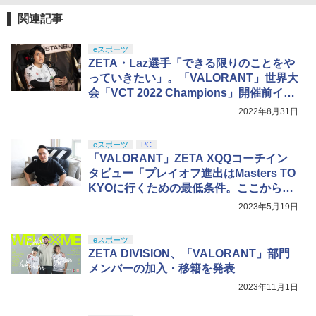
￥2,618
ZCT2J01)
y】 [ 岡咲美保 ]
関連記事
￥9,000
￥10,737
￥7,722
劇場版「鬼滅の刃」無限城編 第一章 猗
4
eスポーツ
窩座再来 完全生産限定版 [Blu-ray]
【国内正規品】Thrustmaster スラスト
ZETA・Laz選手「できる限りのことをや
5
マスター TH8S シフター - PC、PS4、P
ニンテンドープリペイド番号 5000円|オ
っていきたい」。「VALORANT」世界大
5
￥8,698
【純正品】DualSense ワイヤレスコン
S5、PS5 Pro、Xbox One、Xbox Serie
ンラインコード版
5
ミュージカル「忍たま乱太郎」第15弾 忍
5
会「VCT 2022 Champions」開催前イン
トローラー(CFI-ZCT2J)
s X|S 対応の高精度 H パターン シフター
術学園 学園祭【Blu-ray】 [ (ミュージカ
タビュー
2022年8月31日
ル) ]
￥5,000
￥10,737
￥14,141
￥7,722
『映画 ラブライブ！蓮ノ空女学院スクー
5
eスポーツ
PC
ルアイドルクラブ Bloom Garden Part
「VALORANT」ZETA XQQコーチイン
y』Blu-ray（特装限定版）
タビュー「プレイオフ進出はMasters TO
KYOに行くための最低条件。ここからし
￥8,589
っかり勝ちにいきたい」【VCT Pacific】
2023年5月19日
eスポーツ
ZETA DIVISION、「VALORANT」部門
メンバーの加入・移籍を発表
2023年11月1日