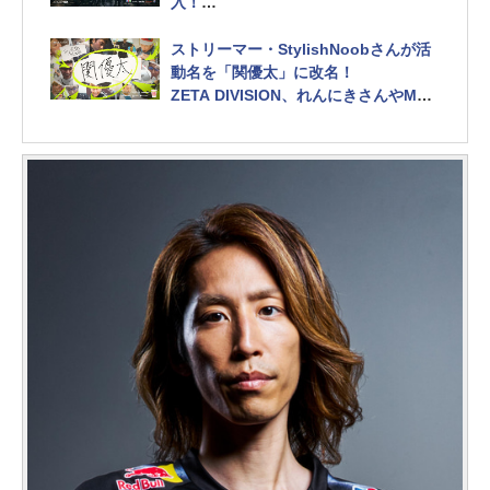
入！
ひぐち選手、ひかる選手、ヤマグチ選
手、チョコブランカ選手も加入へ
ストリーマー・StylishNoobさんが活
動名を「関優太」に改名！
ZETA DIVISION、れんにきさんやMeL
tonさん、鈴木ノリアキさんら5名の加
入も発表