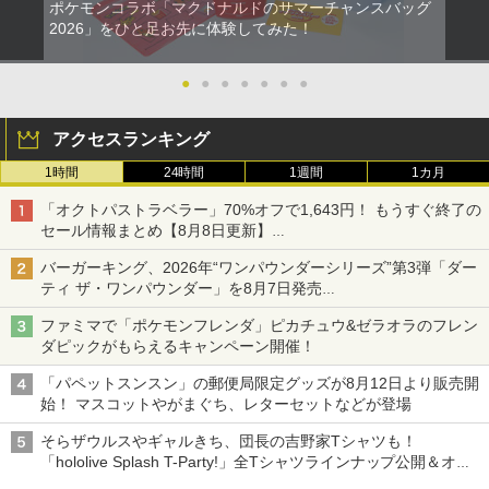
ポケモンコラボ「マクドナルドのサマーチャンスバッグ
2026」をひと足お先に体験してみた！
●
●
●
●
●
●
●
アクセスランキング
1時間
24時間
1週間
1カ月
「オクトパストラベラー」70%オフで1,643円！ もうすぐ終了の
セール情報まとめ【8月8日更新】
ニンテンドーeショップでは「大神 絶景版」が67%オフで990円
バーガーキング、2026年“ワンパウンダーシリーズ”第3弾「ダー
ティ ザ・ワンパウンダー」を8月7日発売
「特製ガーリックマヨソース」を使用した超大型チーズバーガー
ファミマで「ポケモンフレンダ」ピカチュウ&ゼラオラのフレン
ダピックがもらえるキャンペーン開催！
「パペットスンスン」の郵便局限定グッズが8月12日より販売開
始！ マスコットやがまぐち、レターセットなどが登場
そらザウルスやギャルきち、団長の吉野家Tシャツも！
「hololive Splash T-Party!」全Tシャツラインナップ公開＆オン
ライン販売開始