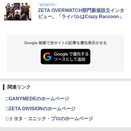
BOX 初回限定版 特典Blu−ray付 /
スプラトゥーン レイダース|オンライン
PlayStation 5 デジタル・エディション
【純正品】Xbox ワイヤレス コントロー
劇場版「鬼滅の刃」無限城編 第一章 猗
eスポーツ
大橋彩香【出演】
1
1
1
1
コード版
日本語専用 Console Language: Japan
ラー + USB-C® ケーブル
窩座再来 通常版 [Blu-ray]
ZETA OVERWATCH部門新規設立インタ
ese only (CFI-2200B01)
ビュー。「ライバルはCrazy Raccoon」
￥1,010
￥5,832
￥8,300
￥3,982
￥55,000
映画『THE FIRST SLAM DUNK』 STAN
2
【純正品】Xbox ワイヤレス コントロー
DARD EDITION【Blu-ray】（早期予約
2
Google 検索で当サイトの記事を優先表示させる
スプラトゥーン レイダース -Switch2
劇場版「鬼滅の刃」無限城編 第一章 猗
Beast of Reincarnation -PS5 【特典】
ラー (ロボット ホワイト)
2
2
特典なし） [ 井上雄彦 ]
2
窩座再来 通常版 [DVD]
プロダクトコード 封入
￥6,449
￥7,681
￥3,850
￥3,523
￥7,286
【純正品】Xbox ワイヤレス コントロー
「劇場版 少女☆歌劇 レヴュースタァラ
3
3
ラー (カーボンブラック)
イト」オーケストラコンサート revival
関連リンク
Nintendo Switch 2(日本語・国内専用)
【Amazon.co.jp限定】劇場版モノノ怪
【純正品】ディスクドライブ(CFI-ZDD1
3
3
3
Blu-ray【通常版】 [ スタァライト九九組
第三章 蛇神 (Amazon.co.jp限定オリジ
J) PlayStation 5
]
￥8,020
ナル三方背収納ケース付きコレクション)
￥55,491
□GANYMEDEのホームページ
(オリジナル特典:オリジナル巾着＋メー
￥11,980
￥6,536
カー特典:【坤と離】二振りの剣、十翼よ
□ZETA DIVISIONのホームページ
り来たる！スタジオ描き下ろしイラスト
【純正品】Xbox 充電式バッテリー + US
4
ボード付) [Blu-ray]
□トヨタ・コニック・プロのホームページ
B-C ケーブル
【純正品】DualSense ワイヤレスコン
ニンテンドープリペイド番号 9000円|オ
4
劇場版 転生したらスライムだった件 蒼
4
4
￥10,780
トローラー ミッドナイト ブラック(CFI-
ンラインコード版
海の涙編 (Blu-ray特装限定版)【Blu-ra