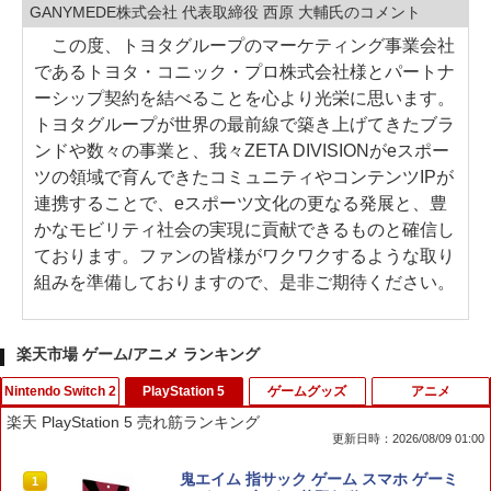
GANYMEDE株式会社 代表取締役 西原 大輔氏のコメント
この度、トヨタグループのマーケティング事業会社
であるトヨタ・コニック・プロ株式会社様とパートナ
ーシップ契約を結べることを心より光栄に思います。
トヨタグループが世界の最前線で築き上げてきたブラ
ンドや数々の事業と、我々ZETA DIVISIONがeスポー
ツの領域で育んできたコミュニティやコンテンツIPが
連携することで、eスポーツ文化の更なる発展と、豊
かなモビリティ社会の実現に貢献できるものと確信し
ております。ファンの皆様がワクワクするような取り
組みを準備しておりますので、是非ご期待ください。
楽天市場 ゲーム/アニメ ランキング
Nintendo Switch 2
PlayStation 5
ゲームグッズ
アニメ
楽天 PlayStation 5 売れ筋ランキング
更新日時：2026/08/09 01:00
【10倍ポイント】Nintendo Switch 2 収
鬼エイム 指サック ゲーム スマホ ゲーミ
1
1