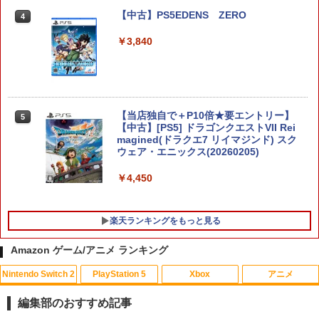
テイルズ オブ エターニア リマスター
4
【Switch2】 POT-P-ABK2A
【中古】PS5EDENS ZERO
4
￥3,405
￥3,840
Game Source Entertainment 【封入特
5
典付】【Switch2】Starsand Island
【当店独自で＋P10倍★要エントリー】
5
（スターサンド・アイランド） [BEE-P-
【中古】[PS5] ドラゴンクエストVII Rei
ABB2B NSW2 スタ-サンド アイランド]
magined(ドラクエ7 リイマジンド) スク
ウェア・エニックス(20260205)
￥5,540
￥4,450
楽天ランキングをもっと見る
Amazon ゲーム/アニメ ランキング
Nintendo Switch 2
PlayStation 5
Xbox
アニメ
【中古】【Blu−ray】THE IDOLM＠ST
1
ER CINDERELLA GIRLS 1stLIVE
編集部のおすすめ記事
WONDERFUL M＠GIC！！Blu−ray