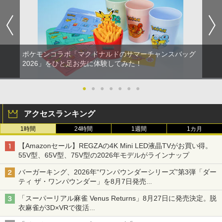
ポケモンコラボ「マクドナルドのサマーチャンスバッグ
2026」をひと足お先に体験してみた！
●
●
●
●
●
●
●
アクセスランキング
1時間
24時間
1週間
1カ月
【Amazonセール】REGZAの4K Mini LED液晶TVがお買い得。
55V型、65V型、75V型の2026年モデルがラインナップ
バーガーキング、2026年“ワンパウンダーシリーズ”第3弾「ダー
ティ ザ・ワンパウンダー」を8月7日発売
「特製ガーリックマヨソース」を使用した超大型チーズバーガー
「スーパーリアル麻雀 Venus Returns」8月27日に発売決定。脱
衣麻雀が3D×VRで復活
発売から2週間は20%オフになるセールが実施