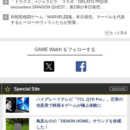
「ドラクエ」×ジェラピケ、コラボ「GELATO PIQUE
encounters DRAGON QUEST」第2弾が本日発売
アイスカップに入ったスライムやわたぼう、ベビーサタンなどが
対戦型格闘ゲーム「MARVEL闘魂」本日発売。マーベルを代表
オリジナルアートで登場
するヒーローやヴィランたちが登場
「GUILTY GEAR」などの格ゲーを手掛けるアークシステムワー
もっと見る
クスが開発
GAME Watch をフォローする
Special Site
ハイグレードテレビ「TCL Q7D Pro」。圧巻の
色彩美で映画＆ゲームが極上体験に
鳥肌ものの「DENON HOME」サウンドを体感
した！