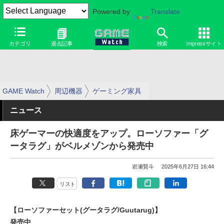
Powered by
Translate
カテゴリ
過去記事
検索
Impressサイト
GAME Watch
周辺機器
ゲーミング家具
ニュース
床ゲーマーの快適度をアップ。ローソファー「グ
ータラグ」がベルメゾンから発売中
岩瀬賢斗
2025年6月27日 16:44
リスト
【ローソファーセット(グータラグ/Guutarug)】
発売中