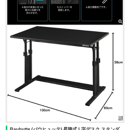
Bauhutte (バウヒュッテ) 昇降式 L字デスク スタンダ