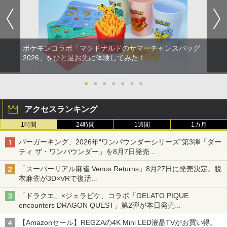
ポケモンコラボ「マクドナルドのサマーチャンスバッグ
2026」をひと足お先に体験してみた！
●
●
●
●
●
●
●
アクセスランキング
1時間
24時間
1週間
1カ月
バーガーキング、2026年“ワンパウンダーシリーズ”第3弾「ダー
ティ ザ・ワンパウンダー」を8月7日発売
「特製ガーリックマヨソース」を使用した超大型チーズバーガー
「スーパーリアル麻雀 Venus Returns」8月27日に発売決定。脱
衣麻雀が3D×VRで復活
発売から2週間は20%オフになるセールが実施
「ドラクエ」×ジェラピケ、コラボ「GELATO PIQUE
encounters DRAGON QUEST」第2弾が本日発売
アイスカップに入ったスライムやわたぼう、ベビーサタンなどが
【Amazonセール】REGZAの4K Mini LED液晶TVがお買い得。
オリジナルアートで登場