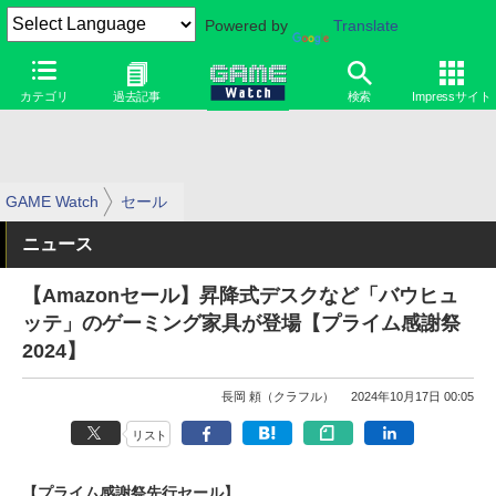
Powered by
Translate
カテゴリ
過去記事
検索
Impressサイト
GAME Watch
セール
ニュース
【Amazonセール】昇降式デスクなど「バウヒュ
ッテ」のゲーミング家具が登場【プライム感謝祭
2024】
長岡 頼（クラフル）
2024年10月17日 00:05
リスト
【プライム感謝祭先行セール】