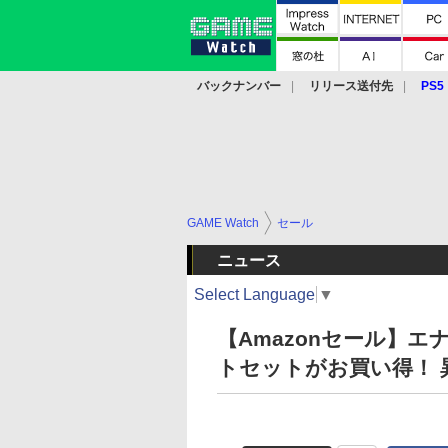
バックナンバー
リリース送付先
PS5
モバイル
eスポーツ
クラウド
PS
GAME Watch
セール
ニュース
Select Language
▼
【Amazonセール】
トセットがお買い得！ 