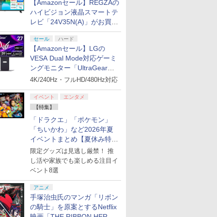
【Amazonセール】REGZAの
ハイビジョン液晶スマートテ
レビ「24V35N(A)」がお買い
得！
セール
ハード
【Amazonセール】LGの
VESA Dual Mode対応ゲーミ
ングモニター「UltraGear
27G850A-B」がお買い得！
4K/240Hz・フルHD/480Hz対応
イベント
エンタメ
【特集】
「ドラクエ」「ポケモン」
「ちいかわ」など2026年夏
イベントまとめ【夏休み特
集】
限定グッズは見逃し厳禁！ 推
し活や家族でも楽しめる注目イ
ベント8選
アニメ
手塚治虫氏のマンガ「リボン
の騎士」を原案とするNetflix
映画「THE RIBBON HERO