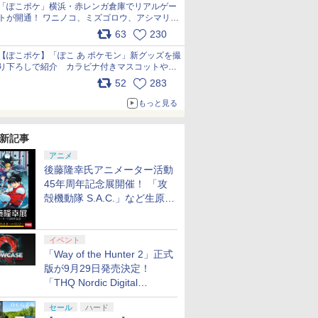
「ぽこポケ」横浜・赤レンガ倉庫でリアルゲー
トが開通！ ワニノコ、ミズゴロウ、アシマリ登
場シーンをレポート pic.x.com/LDgEByVl6D
63
230
【ぽこポケ】「ぽこ あ ポケモン」新グッズを撮
り下ろしで紹介 カラビナ付きマスコットやス
クエアポーチが仲間入り
52
283
pic.x.com/XmVAgBxaW5
もっと見る
新記事
アニメ
後藤隆幸氏アニメーター活動
45年周年記念展開催！ 「攻
殻機動隊 S.A.C.」など生原
画、総作画監督修正が展示
イベント
「Way of the Hunter 2」正式
版が9月29日発売決定！
「THQ Nordic Digital
Showcase 2026」まとめ
セール
ハード