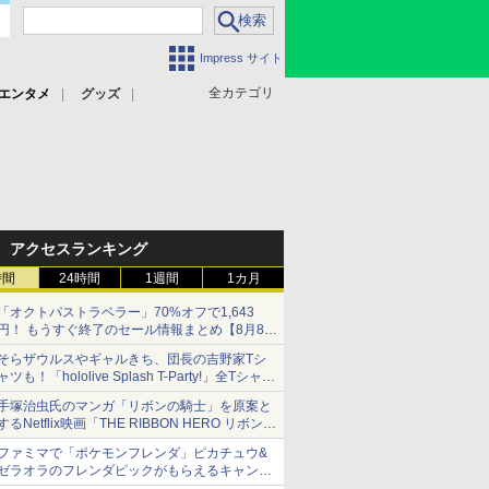
Impress サイト
全カテゴリ
エンタメ
グッズ
アクセスランキング
時間
24時間
1週間
1カ月
「オクトパストラベラー」70%オフで1,643
円！ もうすぐ終了のセール情報まとめ【8月8日
更新】
そらザウルスやギャルきち、団長の吉野家Tシ
ニンテンドーeショップでは「大神 絶景版」が
ャツも！「hololive Splash T-Party!」全Tシャツ
67%オフで990円
ラインナップ公開＆オンライン販売開始
手塚治虫氏のマンガ「リボンの騎士」を原案と
するNetflix映画「THE RIBBON HERO リボンヒ
ーロー」本日配信開始
ファミマで「ポケモンフレンダ」ピカチュウ&
ゼラオラのフレンダピックがもらえるキャンペ
ーン開催！