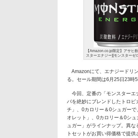
【Amazon.co.jp限定】ア
スターエナジー][モンスターゼ
Amazonにて、エナジード
る。セール期間は6月25日23時
今回、定番の「モンスターエナ
バを絶妙にブレンドしたトロピ
チ」、0カロリー＆0シュガーで
オレット」、0カロリー＆0シュ
ュガー」がラインナップ。異なる
トセットがお買い得価格で提供