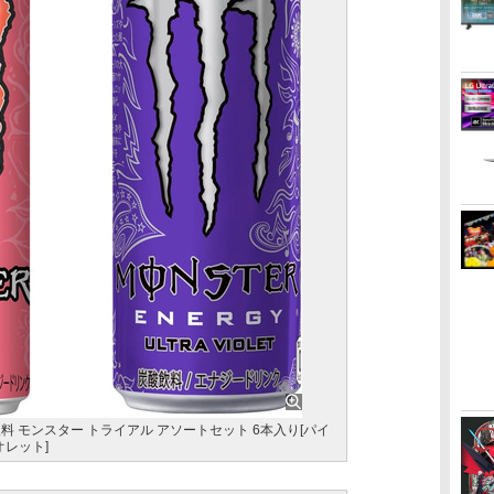
サヒ飲料 モンスター トライアル アソートセット 6本入り[パイ
オレット]