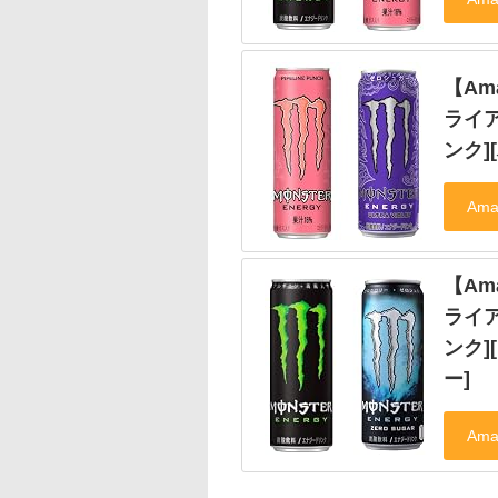
【Am
ライア
ンク]
【Am
ライア
ンク]
ー]