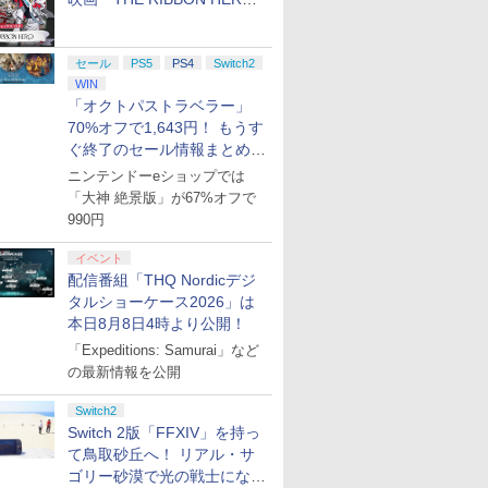
リボンヒーロー」本日配信開
始
セール
PS5
PS4
Switch2
WIN
「オクトパストラベラー」
70%オフで1,643円！ もうす
ぐ終了のセール情報まとめ
【8月8日更新】
ニンテンドーeショップでは
「大神 絶景版」が67%オフで
990円
イベント
配信番組「THQ Nordicデジ
タルショーケース2026」は
本日8月8日4時より公開！
「Expeditions: Samurai」など
の最新情報を公開
Switch2
Switch 2版「FFXIV」を持っ
て鳥取砂丘へ！ リアル・サ
ゴリー砂漠で光の戦士になっ