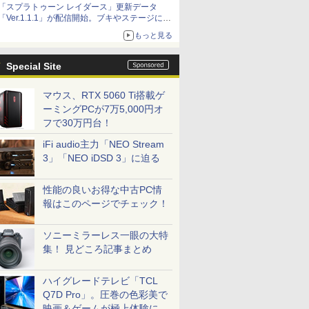
「スプラトゥーン レイダース」更新データ
「Ver.1.1.1」が配信開始。ブキやステージに関
する不具合を修正
もっと見る
Special Site
マウス、RTX 5060 Ti搭載ゲ
ーミングPCが7万5,000円オ
フで30万円台！
iFi audio主力「NEO Stream
3」「NEO iDSD 3」に迫る
性能の良いお得な中古PC情
報はこのページでチェック！
ソニーミラーレス一眼の大特
集！ 見どころ記事まとめ
ハイグレードテレビ「TCL
Q7D Pro」。圧巻の色彩美で
映画＆ゲームが極上体験に