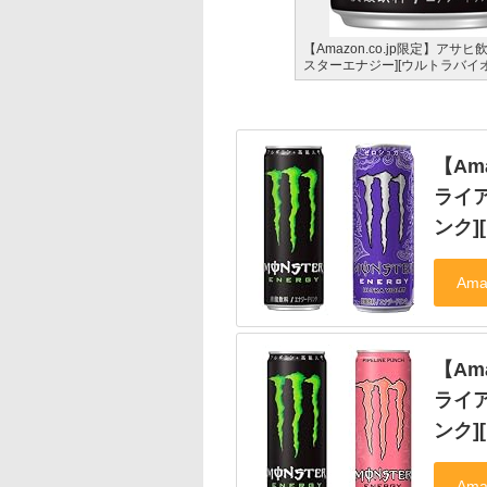
【Amazon.co.jp限定】ア
スターエナジー][ウルトラバイ
【Am
ライア
ンク]
【Am
ライア
ンク]