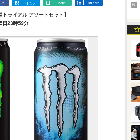
ェア
はてブ
note
LinkedIn
各種トライアル アソートセット】
5日23時59分