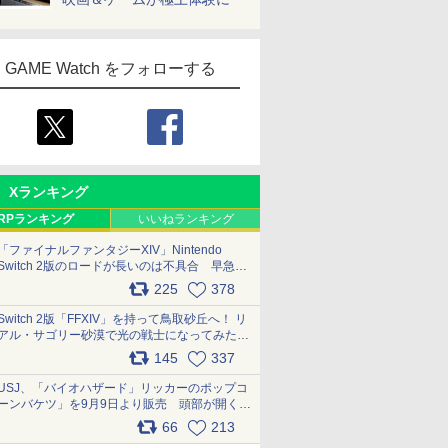
GAME Watch をフォローする
Xランキング
RPランキング
いいねランキング
「ファイナルファンタジーXIV」Nintendo
Switch 2版のロードが長いのは不具合 早急に
アップデートできるよう対応中
225
378
pic.x.com/s9S3nRCAGa
Switch 2版「FFXIV」を持って鳥取砂丘へ！ リ
アル・サゴリー砂漠で光の戦士になってみた
pic.x.com/qyOfL2uv1n
145
337
USJ、「バイオハザード」リッカーのポップコ
ーンバケツ」を9月9日より販売 頭部が開く仕
組み。味は恐怖を堪のう「味噌フレーバー」
66
213
pic.x.com/81MuXGahVM