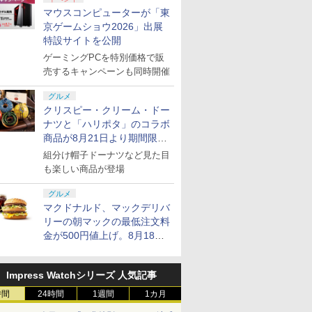
マウスコンピューターが「東
京ゲームショウ2026」出展
特設サイトを公開
ゲーミングPCを特別価格で販
売するキャンペーンも同時開催
グルメ
クリスピー・クリーム・ドー
ナツと「ハリポタ」のコラボ
商品が8月21日より期間限定
で発売
組分け帽子ドーナツなど見た目
も楽しい商品が登場
グルメ
マクドナルド、マックデリバ
リーの朝マックの最低注文料
金が500円値上げ。8月18日
より1,500円から受付
Impress Watchシリーズ 人気記事
時間
24時間
1週間
1カ月