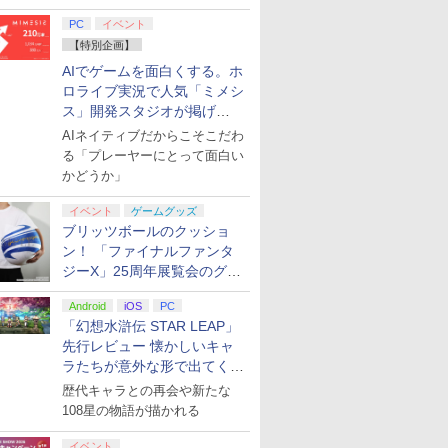
てみた
PC
イベント
【特別企画】
AIでゲームを面白くする。ホ
ロライブ実況で人気「ミメシ
ス」開発スタジオが掲げ
る“AI活用の信念”とは？【講
AIネイティブだからこそこだわ
演レポート】
る「プレーヤーにとって面白い
かどうか」
イベント
ゲームグッズ
ブリッツボールのクッショ
ン！ 「ファイナルファンタ
ジーX」25周年展覧会のグッ
ズ情報が公開
Android
iOS
PC
「幻想水滸伝 STAR LEAP」
先行レビュー 懐かしいキャ
ラたちが意外な形で出てくる
シリーズ完全新作！
歴代キャラとの再会や新たな
108星の物語が描かれる
イベント