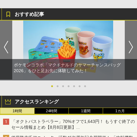
おすすめ記事
ポケモンコラボ「マクドナルドのサマーチャンスバッグ
2026」をひと足お先に体験してみた！
●
●
●
●
●
●
●
アクセスランキング
1時間
24時間
1週間
1カ月
「オクトパストラベラー」70%オフで1,643円！ もうすぐ終了の
セール情報まとめ【8月8日更新】
ニンテンドーeショップでは「大神 絶景版」が67%オフで990円