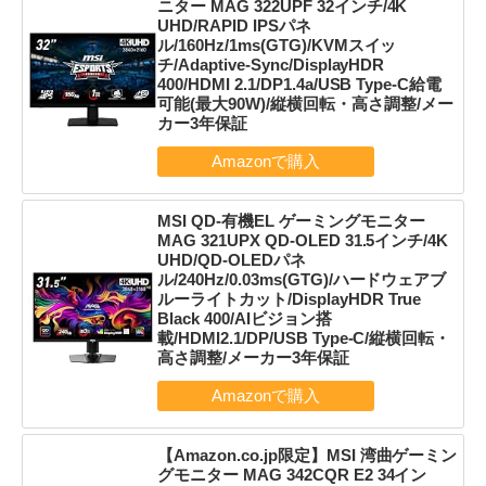
ニター MAG 322UPF 32インチ/4K
UHD/RAPID IPSパネ
ル/160Hz/1ms(GTG)/KVMスイッ
チ/Adaptive-Sync/DisplayHDR
400/HDMI 2.1/DP1.4a/USB Type-C給電
可能(最大90W)/縦横回転・高さ調整/メー
カー3年保証
MSI QD-有機EL ゲーミングモニター
MAG 321UPX QD-OLED 31.5インチ/4K
UHD/QD-OLEDパネ
ル/240Hz/0.03ms(GTG)/ハードウェアブ
ルーライトカット/DisplayHDR True
Black 400/AIビジョン搭
載/HDMI2.1/DP/USB Type-C/縦横回転・
高さ調整/メーカー3年保証
【Amazon.co.jp限定】MSI 湾曲ゲーミン
グモニター MAG 342CQR E2 34イン