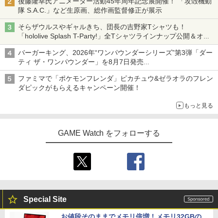
後藤隆幸氏アニメーター活動45年周年記念展開催！ 「攻殻機動
隊 S.A.C.」など生原画、総作画監督修正が展示
そらザウルスやギャルきち、団長の吉野家Tシャツも！
「hololive Splash T-Party!」全Tシャツラインナップ公開＆オン
ライン販売開始
バーガーキング、2026年“ワンパウンダーシリーズ”第3弾「ダー
ティ ザ・ワンパウンダー」を8月7日発売
「特製ガーリックマヨソース」を使用した超大型チーズバーガー
ファミマで「ポケモンフレンダ」ピカチュウ&ゼラオラのフレン
ダピックがもらえるキャンペーン開催！
もっと見る
GAME Watch をフォローする
Special Site
お値段そのままでメモリ倍増！メモリ32GBの