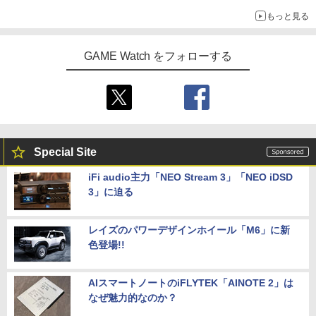
ハードケース 分離式 着脱簡単 スイッチ
【Amazon.co.jp限定】劇場版モノノ怪
5
もっと見る
セパレート 傷防止 指紋防止
第三章 蛇神 (オリジナル特典:オリジナル
ライブ・スペクタクル「NARUTO-ナル
5
巾着＋メーカー特典:【坤と離】二振りの
ソニー・インタラクティブエンタテイン
トー」～うずまきナルト物語～【完全生
5
￥1,200
剣、十翼より来たる！スタジオ描き下ろ
メント 【PS5】Marvel’s Spider-Man 2
産限定版】【Blu-ray】 [ 中尾暢樹 ]
GAME Watch をフォローする
しイラストボード付) [DVD]
通常版 [ECJS-00035 PS5 マーベルス
パイダーマン2 ツウジョウ]【MARVELC
￥8,957
orner】
￥8,800
【特典】デジモンストーリー タイムスト
5
レンジャー Switch2版(【早期購入封入
￥3,980
特典】プレオーダーパック＋「デジモン
カードゲーム」プレイアブルカード)
Special Site
￥6,943
iFi audio主力「NEO Stream 3」「NEO iDSD
3」に迫る
レイズのパワーデザインホイール「M6」に新
色登場!!
AIスマートノートのiFLYTEK「AINOTE 2」は
なぜ魅力的なのか？