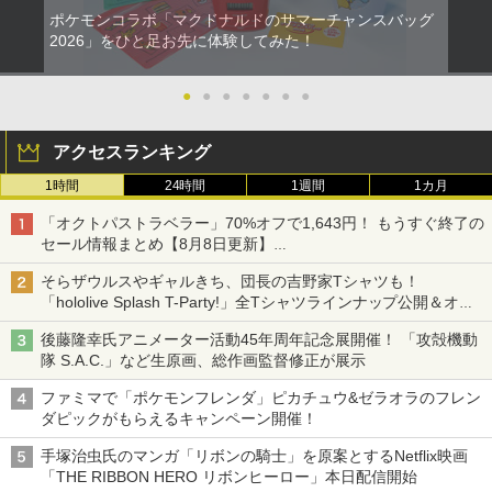
￥7,681
ポケモンコラボ「マクドナルドのサマーチャンスバッグ
￥3,523
【当店独自で＋P10倍★要エントリー】
新劇場版銀魂 -吉原大炎上ー (完全生産限
2
2026」をひと足お先に体験してみた！
2
【中古】[Switch2] スプラトゥーン レイ
定版)【Blu-ray】 [ 杉田智和 ]
ダース(Splatoon Raiders) 任天堂(2026
【中古】【18歳以上対象】アサシン クリ
2
【純正品】Xbox ワイヤレス コントロー
3
0723)
ード ミラージュソフト:プレイステーシ
●
●
●
●
●
●
●
￥7,722
ラー (カーボンブラック)
ョン5ソフト／アクション・ゲーム
【Amazon.co.jp限定】劇場版モノノ怪
3
￥6,720
第三章 蛇神 (Amazon.co.jp限定オリジ
￥8,020
アクセスランキング
￥1,620
ナル三方背収納ケース付きコレクション)
(オリジナル特典:オリジナル巾着＋メー
1時間
24時間
1週間
1カ月
カー特典:【坤と離】二振りの剣、十翼よ
【通常版 Blu-ray/DVD】【場面写クリア
3
り来たる！スタジオ描き下ろしイラスト
【ダイヤ・プラチナ会員様限定！エント
カード3枚セット（竈門炭治郎、冨岡義
3
「オクトパストラベラー」70%オフで1,643円！ もうすぐ終了の
【純正品】Xbox 充電式バッテリー + US
4
ボード付) [Blu-ray]
リーでポイント10倍！】【メール便発
勇、猗窩座）】 劇場版「鬼滅の刃」無限
【特典】夢灯華 -Noctuary- PS5版
3
B-C ケーブル
セール情報まとめ【8月8日更新】
送】【新品】任天堂 Nintendo Switch 2
城編 第一章 猗窩座再来
(【初回外付特典】ポストカードセット(3
ニンテンドーeショップでは「大神 絶景版」が67%オフで990円
ゲームソフト スプラトゥーン レイダー
枚入り）)
￥10,780
そらザウルスやギャルきち、団長の吉野家Tシャツも！
￥2,618
ス
￥7,450
「hololive Splash T-Party!」全Tシャツラインナップ公開＆オン
￥2,963
ライン販売開始
￥6,750
後藤隆幸氏アニメーター活動45年周年記念展開催！ 「攻殻機動
劇場版「鬼滅の刃」無限城編 第一章 猗
4
隊 S.A.C.」など生原画、総作画監督修正が展示
窩座再来 完全生産限定版 [Blu-ray]
ライブ・スペクタクル NARUTO-ナルト
4
【国内正規品】Thrustmaster スラスト
5
ー ～暁の調べ～ 2019(完全生産限定版)
【中古】 アサシン クリード ヴァルハ
4
ファミマで「ポケモンフレンダ」ピカチュウ&ゼラオラのフレン
マスター TH8S シフター - PC、PS4、P
★11日までP5倍★【累計22,000個突
【Blu-ray】 [ 松岡広大 ]
ラ／PS5
￥8,698
4
S5、PS5 Pro、Xbox One、Xbox Serie
ダピックがもらえるキャンペーン開催！
破】【365日完全保証】Switch2 カバー
s X|S 対応の高精度 H パターン シフター
Switch2/Switch通常モデル/Switch 有機
￥8,207
￥3,267
手塚治虫氏のマンガ「リボンの騎士」を原案とするNetflix映画
EL対応ドック対応 超薄型 保護ケース 透
￥14,141
「THE RIBBON HERO リボンヒーロー」本日配信開始
明 クリア ニンテンドースイッチ 任天堂