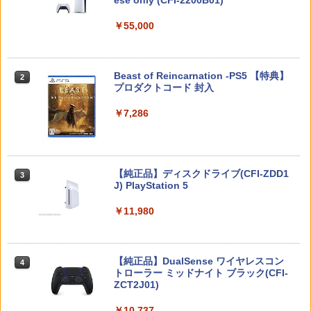
ese only (CFI-2200B01)
￥5,832
￥55,000
スプラトゥーン レイダース -Switch2
Beast of Reincarnation -PS5 【特典】
2
2
プロダクトコード 封入
￥6,446
￥7,286
Nintendo Switch 2(日本語・国内専用)
【純正品】ディスクドライブ(CFI-ZDD1
3
3
J) PlayStation 5
￥55,491
￥11,980
【純正品】DualSense ワイヤレスコン
ニンテンドープリペイド番号 9000円|オ
4
4
トローラー ミッドナイト ブラック(CFI-
ンラインコード版
ZCT2J01)
￥9,000
￥10,737