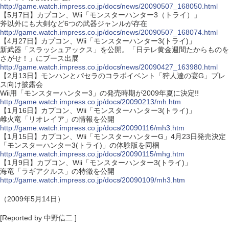
http://game.watch.impress.co.jp/docs/news/20090507_168050.html
【5月7日】カプコン、Wii「モンスターハンター3（トライ）」
斧以外にも大剣など6つの武器ジャンルが存在
http://game.watch.impress.co.jp/docs/news/20090507_168074.html
【4月27日】カプコン、Wii「モンスターハンター3(トライ)」
新武器「スラッシュアックス」を公開。「日テレ黄金週間たからものを
さがせ！」にブース出展
http://game.watch.impress.co.jp/docs/news/20090427_163980.html
【2月13日】モンハンとパセラのコラボイベント「狩人達の宴G」プレ
ス向け披露会
Wii用「モンスターハンター3」の発売時期が2009年夏に決定!!
http://game.watch.impress.co.jp/docs/20090213/mh.htm
【1月16日】カプコン、Wii「モンスターハンター3(トライ)」
雌火竜「リオレイア」の情報を公開
http://game.watch.impress.co.jp/docs/20090116/mh3.htm
【1月15日】カプコン、Wii「モンスターハンターG」4月23日発売決定
「モンスターハンター3(トライ)」の体験版を同梱
http://game.watch.impress.co.jp/docs/20090115/mhg.htm
【1月9日】カプコン、Wii「モンスターハンター3(トライ)」
海竜「ラギアクルス」の特徴を公開
http://game.watch.impress.co.jp/docs/20090109/mh3.htm
（2009年5月14日）
[Reported by 中野信二 ]