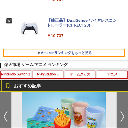
ニンテンドープリペイド番号 5000円|オ
5
【純正品】DualSense ワイヤレスコン
ンラインコード版
5
トローラー(CFI-ZCT2J)
￥5,000
￥10,737
Amazonランキングをもっと見る
楽天市場 ゲーム/アニメ ランキング
Nintendo Switch 2
PlayStation 5
ゲームグッズ
アニメ
【純正品】Xbox ワイヤレス コントロー
劇場版「鬼滅の刃」無限城編 第一章 猗
1
1
ラー + USB-C® ケーブル
窩座再来 通常版 [Blu-ray]
おすすめ記事
￥8,300
￥3,982
METAL GEAR SOLID : MASTER COLL
PS5コントローラー用 アナログスティッ
バイオハザード:デスアイランド スペシ
1
1
1
ECTION Vol.2 【Switch2】 RL204-J1
クカバープラス ブラック デュアルセン
ャル・プライス【Blu-ray】 [ 羽住英一郎
ス デュアルショック対応 コロンバスサ
]
ークル CC-P5ASP-BK 【メール便送料無
￥5,676
【純正品】Xbox ワイヤレス コントロー
2
料】 【最強翌日配送】
￥1,369
劇場版「鬼滅の刃」無限城編 第一章 猗
ラー (ロボット ホワイト)
2
窩座再来 通常版 [DVD]
￥980