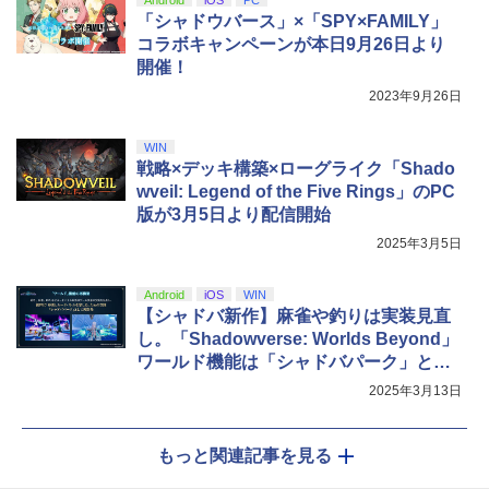
Android
iOS
PC
「シャドウバース」×「SPY×FAMILY」
コラボキャンペーンが本日9月26日より
開催！
2023年9月26日
WIN
戦略×デッキ構築×ローグライク「Shado
wveil: Legend of the Five Rings」のPC
版が3月5日より配信開始
2025年3月5日
Android
iOS
WIN
【シャドバ新作】麻雀や釣りは実装見直
し。「Shadowverse: Worlds Beyond」
ワールド機能は「シャドバパーク」とし
て再開発
2025年3月13日
もっと関連記事を見る