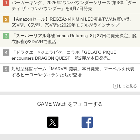
バーガーキング、2026年“ワンパウンダーシリーズ”第3弾「ダー
ティ ザ・ワンパウンダー」を8月7日発売
「特製ガーリックマヨソース」を使用した超大型チーズバーガー
【Amazonセール】REGZAの4K Mini LED液晶TVがお買い得。
55V型、65V型、75V型の2026年モデルがラインナップ
「スーパーリアル麻雀 Venus Returns」8月27日に発売決定。脱
衣麻雀が3D×VRで復活
発売から2週間は20%オフになるセールが実施
「ドラクエ」×ジェラピケ、コラボ「GELATO PIQUE
encounters DRAGON QUEST」第2弾が本日発売
アイスカップに入ったスライムやわたぼう、ベビーサタンなどが
対戦型格闘ゲーム「MARVEL闘魂」本日発売。マーベルを代表
オリジナルアートで登場
するヒーローやヴィランたちが登場
「GUILTY GEAR」などの格ゲーを手掛けるアークシステムワー
もっと見る
クスが開発
GAME Watch をフォローする