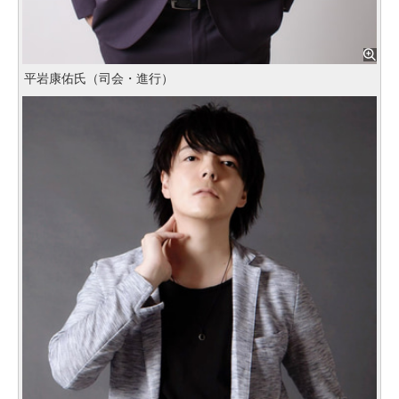
平岩康佑氏（司会・進行）