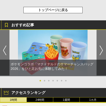
トップページに戻る
おすすめ記事
ポケモンコラボ「マクドナルドのサマーチャンスバッグ
2026」をひと足お先に体験してみた！
●
●
●
●
●
●
●
アクセスランキング
1時間
24時間
1週間
1カ月