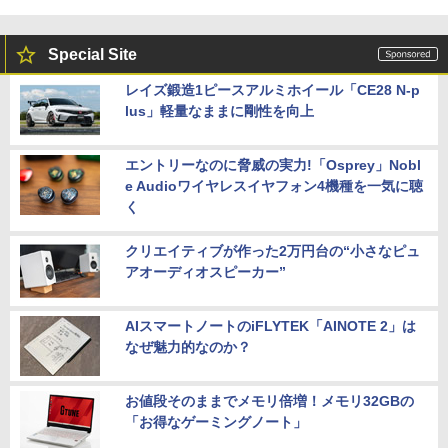
Special Site
レイズ鍛造1ピースアルミホイール「CE28 N-p
lus」軽量なままに剛性を向上
エントリーなのに脅威の実力!「Osprey」Nobl
e Audioワイヤレスイヤフォン4機種を一気に聴
く
クリエイティブが作った2万円台の“小さなピュ
アオーディオスピーカー”
AIスマートノートのiFLYTEK「AINOTE 2」は
なぜ魅力的なのか？
お値段そのままでメモリ倍増！メモリ32GBの
「お得なゲーミングノート」