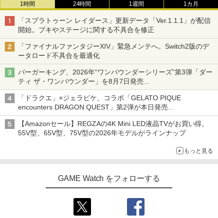
1時間
24時間
1週間
1カ月
「スプラトゥーン レイダース」更新データ「Ver.1.1.1」が配信
開始。ブキやステージに関する不具合を修正
「ファイナルファンタジーXIV」緊急メンテへ。Switch2版のデ
ータロード不具合を最適化
バーガーキング、2026年“ワンパウンダーシリーズ”第3弾「ダー
ティ ザ・ワンパウンダー」を8月7日発売
「特製ガーリックマヨソース」を使用した超大型チーズバーガー
「ドラクエ」×ジェラピケ、コラボ「GELATO PIQUE
encounters DRAGON QUEST」第2弾が本日発売
アイスカップに入ったスライムやわたぼう、ベビーサタンなどが
【Amazonセール】REGZAの4K Mini LED液晶TVがお買い得。
オリジナルアートで登場
55V型、65V型、75V型の2026年モデルがラインナップ
もっと見る
GAME Watch をフォローする