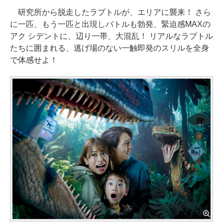
研究所から脱走したラプトルが、エリアに襲来！ さら
に一匹、もう一匹と出現しバトルも勃発、緊迫感MAXの
アク シデントに、辺り一帯、大混乱！ リアルなラプトル
たちに囲まれる、逃げ場のない一触即発のスリルを全身
で体感せよ！