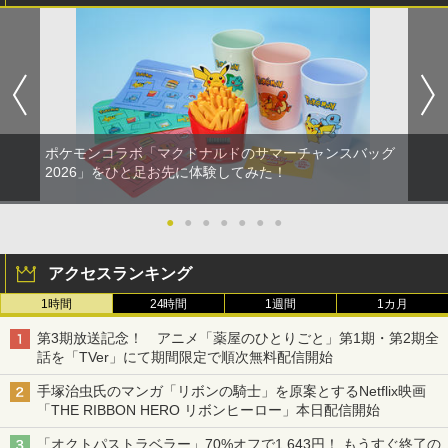
ポケモンコラボ「マクドナルドのサマーチャンスバッグ
2026」をひと足お先に体験してみた！
●
●
●
●
●
●
●
アクセスランキング
1時間
24時間
1週間
1カ月
第3期放送記念！ アニメ「薬屋のひとりごと」第1期・第2期全
話を「TVer」にて期間限定で順次無料配信開始
手塚治虫氏のマンガ「リボンの騎士」を原案とするNetflix映画
「THE RIBBON HERO リボンヒーロー」本日配信開始
「オクトパストラベラー」70%オフで1,643円！ もうすぐ終了の