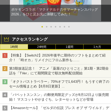
ポケモンコラボ「マクドナルドのサマーチャンスバッグ
2026」をひと足お先に体験してみた！
●
●
●
●
●
●
●
アクセスランキング
1時間
24時間
1週間
1カ月
【特集】【Switch2】2026年後半に期待のソフトをまとめて紹
介！ 「時オカ」リメイクにフロム新作も……
第3期放送記念！ アニメ「薬屋のひとりごと」第1期・第2期全
話を「TVer」にて期間限定で順次無料配信開始
「オクトパストラベラー」70%オフで1,643円！ もうすぐ終了の
セール情報まとめ【8月8日更新】
ニンテンドーeショップでは「大神 絶景版」が67%オフで990円
「パペットスンスン」の郵便局限定グッズが8月12日より販売開
始！ マスコットやがまぐち、レターセットなどが登場
【Amazonセール】「ゼルダの伝説 ブレス オブ ザ ワイルド」デ