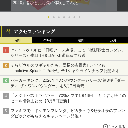
2026」をひと足お先に体験してみた！
●
●
●
●
●
●
●
アクセスランキング
1時間
24時間
1週間
1カ月
BS12 トゥエルビ「日曜アニメ劇場」にて「機動戦士ガンダム」
シリーズが本日8月9日から8週連続で放送
初回は「機動戦士ガンダム【HDリマスター版】」
そらザウルスやギャルきち、団長の吉野家Tシャツも！
「hololive Splash T-Party!」全Tシャツラインナップ公開＆オン
ライン販売開始
バーガーキング、2026年“ワンパウンダーシリーズ”第3弾「ダー
ティ ザ・ワンパウンダー」を8月7日発売
「特製ガーリックマヨソース」を使用した超大型チーズバーガー
「オクトパストラベラー」70%オフで1,643円！ もうすぐ終了の
セール情報まとめ【8月8日更新】
ニンテンドーeショップでは「大神 絶景版」が67%オフで990円
ファミマで「ポケモンフレンダ」ピカチュウ&ゼラオラのフレン
ダピックがもらえるキャンペーン開催！
もっと見る