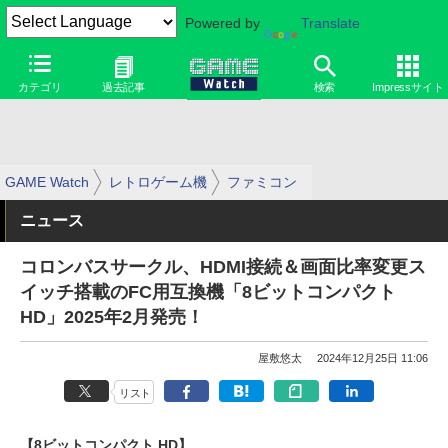
Powered by
Translate
カテゴリ
過去記事
検索
Impressサイト
GAME Watch
レトロゲーム機
ファミコン
ニュース
コロンバスサークル、HDMI接続＆画面比率変更ス
イッチ搭載のFC用互換機「8ビットコンパクト
HD」2025年2月発売！
屋敷悠太
2024年12月25日 11:06
リスト
【8ビットコンパクト HD】