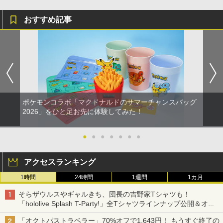
おすすめ記事
ポケモンコラボ「マクドナルドのサマーチャンスバッグ
2026」をひと足お先に体験してみた！
●
●
●
●
●
●
●
アクセスランキング
1時間
24時間
1週間
1カ月
そらザウルスやギャルきち、団長の吉野家Tシャツも！
「hololive Splash T-Party!」全Tシャツラインナップ公開＆オン
ライン販売開始
「オクトパストラベラー」70%オフで1,643円！ もうすぐ終了の