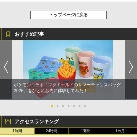
トップページに戻る
おすすめ記事
ポケモンコラボ「マクドナルドのサマーチャンスバッグ
2026」をひと足お先に体験してみた！
●
●
●
●
●
●
●
アクセスランキング
1時間
24時間
1週間
1カ月