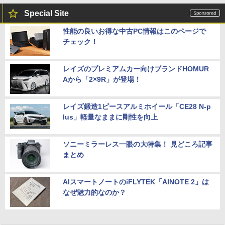
Special Site
性能の良いお得な中古PC情報はこのページで
チェック！
レイズのプレミアムカー向けブランドHOMUR
Aから「2×9R」が登場！
レイズ鍛造1ピースアルミホイール「CE28 N-p
lus」軽量なままに剛性を向上
ソニーミラーレス一眼の大特集！ 見どころ記事
まとめ
AIスマートノートのiFLYTEK「AINOTE 2」は
なぜ魅力的なのか？