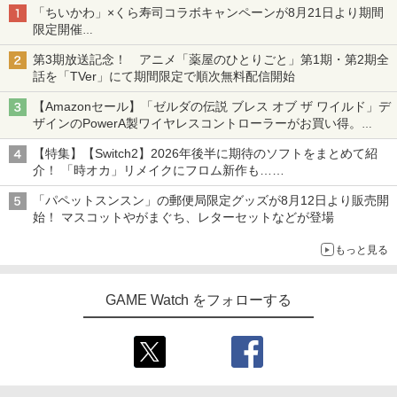
「ちいかわ」×くら寿司コラボキャンペーンが8月21日より期間
限定開催
オリジナルの湯呑みや寿司皿が景品に登場！
第3期放送記念！ アニメ「薬屋のひとりごと」第1期・第2期全
話を「TVer」にて期間限定で順次無料配信開始
【Amazonセール】「ゼルダの伝説 ブレス オブ ザ ワイルド」デ
ザインのPowerA製ワイヤレスコントローラーがお買い得。
Switch2でも使用可能
【特集】【Switch2】2026年後半に期待のソフトをまとめて紹
介！ 「時オカ」リメイクにフロム新作も……
「パペットスンスン」の郵便局限定グッズが8月12日より販売開
始！ マスコットやがまぐち、レターセットなどが登場
もっと見る
GAME Watch をフォローする