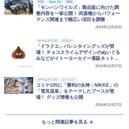
PS5
Xbox SX
WIN
「モンハンワイルズ」製品版に向けた調
整内容を一挙公開！ 武器種からパフォー
マンス関連まで幅広い項目を調整
2024年12月20日
ゲームグッズ
グルメ
「ドラクエ」バレンタイングッズが登
場！ チョコスライムデザインのぬいぐる
みなどがイトーヨーカドー通販ネットに
て予約受付中
2024年12月27日
ゲームグッズ
イベント
コミケ105に「勝利の女神：NIKKE」の
「雪見温泉」をテーマしたブースが登
場！ グッズ情報も公開
2024年12月27日
もっと関連記事を見る