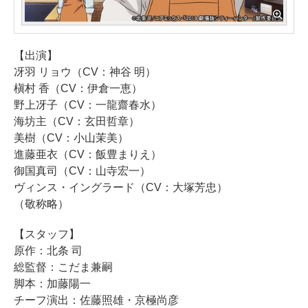
【出演】
冴羽 リョウ（CV：神谷 明）
槇村 香（CV：伊倉一恵）
野上冴子（CV：一龍齋春水）
海坊主（CV：玄田哲章）
美樹（CV：小山茉美）
進藤亜衣（CV：飯豊まりえ）
御国真司（CV：山寺宏一）
ヴィンス・イングラード（CV：大塚芳忠）
（敬称略）
【スタッフ】
原作：北条 司
総監督：こだま兼嗣
脚本：加藤陽一
チーフ演出：佐藤照雄・京極尚彦