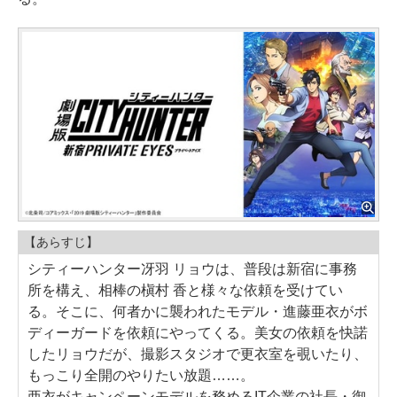
【あらすじ】
シティーハンター冴羽 リョウは、普段は新宿に事務
所を構え、相棒の槇村 香と様々な依頼を受けてい
る。そこに、何者かに襲われたモデル・進藤亜衣がボ
ディーガードを依頼にやってくる。美女の依頼を快諾
したリョウだが、撮影スタジオで更衣室を覗いたり、
もっこり全開のやりたい放題……。
亜衣がキャンペーンモデルを務めるIT企業の社長・御