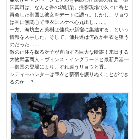
国真司は、なんと香の幼馴染。撮影現場で久々に香と
再会した御国は彼女をデートに誘う。しかし、リョウ
は香に無関心で亜衣にスケベ心丸出し……。
一方、海坊主と美樹は傭兵が新宿に集結する、という
情報を入手した。そして、傭兵達は何故か亜衣を狙う
のだった……
敵の正体を探る冴子が直面する巨大な陰謀！来日する
大物武器商人・ヴィンス・イングラードと最新兵器―
―御国の登場により、すれ違うリョウと香。
シティーハンターは亜衣と新宿を護りぬくことができ
るのか！？