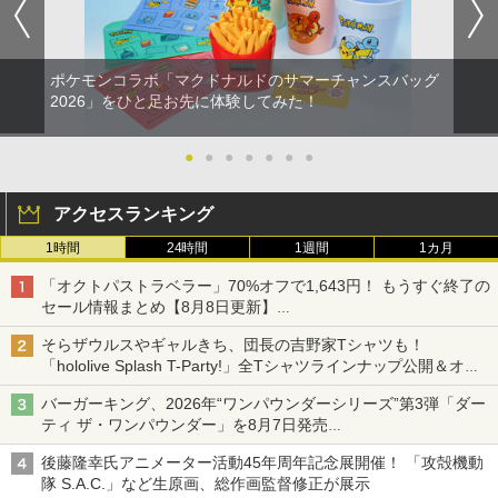
ポケモンコラボ「マクドナルドのサマーチャンスバッグ
2026」をひと足お先に体験してみた！
●
●
●
●
●
●
●
アクセスランキング
1時間
24時間
1週間
1カ月
「オクトパストラベラー」70%オフで1,643円！ もうすぐ終了の
セール情報まとめ【8月8日更新】
ニンテンドーeショップでは「大神 絶景版」が67%オフで990円
そらザウルスやギャルきち、団長の吉野家Tシャツも！
「hololive Splash T-Party!」全Tシャツラインナップ公開＆オン
ライン販売開始
バーガーキング、2026年“ワンパウンダーシリーズ”第3弾「ダー
ティ ザ・ワンパウンダー」を8月7日発売
「特製ガーリックマヨソース」を使用した超大型チーズバーガー
後藤隆幸氏アニメーター活動45年周年記念展開催！ 「攻殻機動
隊 S.A.C.」など生原画、総作画監督修正が展示