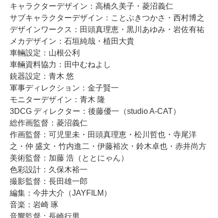
キャラクターデザイン：高橋久美子・菱沼義仁
サブキャラクターデザイン：ことぶきつかさ・西村博之
デザインワークス：田頭真理恵・黒川あゆみ・岩佐有祐
メカデザイン：石垣純哉・植田大貴
車輛設定：山根公利
車輛資料協力：田中むねよし
銃器設定：青木 悠
軍事ディレクション：金子賢一
モニターデザイン：青木 隆
3DCG ディレクター：後藤優一（studio A-CAT）
総作画監督：菱沼義仁
作画監督：可児里未・田頭真理恵・松川哲也・寺尾洋
之・仲 盛文・竹内進二・伊藤裕次・鈴木卓也・赤井尚方
美術監督：加藤 浩（ととにゃん）
色彩設計：久保木裕一
撮影監督：長田雄一郎
編集：今井大介（JAYFILM）
音楽：岩崎 琢
音響監督：長崎行男