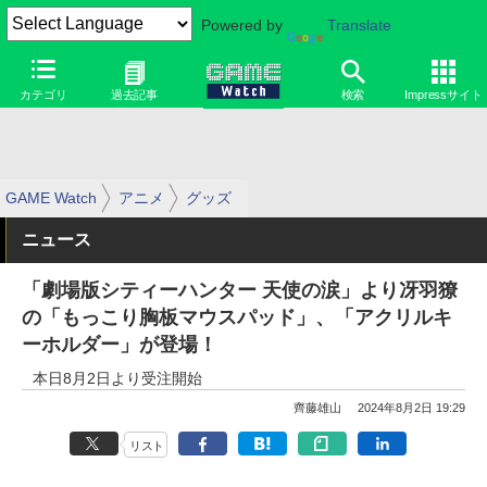
Powered by
Translate
カテゴリ
過去記事
検索
Impressサイト
GAME Watch
アニメ
グッズ
ニュース
「劇場版シティーハンター 天使の涙」より冴羽獠
の「もっこり胸板マウスパッド」、「アクリルキ
ーホルダー」が登場！
本日8月2日より受注開始
齊藤雄山
2024年8月2日 19:29
リスト