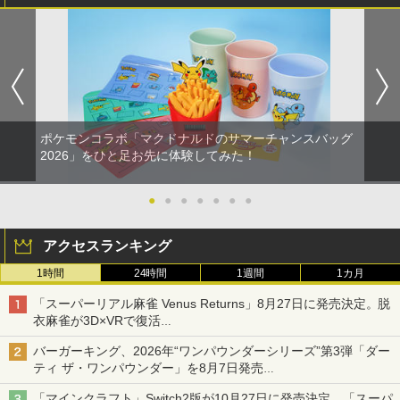
ポケモンコラボ「マクドナルドのサマーチャンスバッグ
2026」をひと足お先に体験してみた！
●
●
●
●
●
●
●
アクセスランキング
1時間
24時間
1週間
1カ月
「スーパーリアル麻雀 Venus Returns」8月27日に発売決定。脱
衣麻雀が3D×VRで復活
発売から2週間は20%オフになるセールが実施
バーガーキング、2026年“ワンパウンダーシリーズ”第3弾「ダー
ティ ザ・ワンパウンダー」を8月7日発売
「特製ガーリックマヨソース」を使用した超大型チーズバーガー
「マインクラフト」Switch2版が10月27日に発売決定。「スーパ