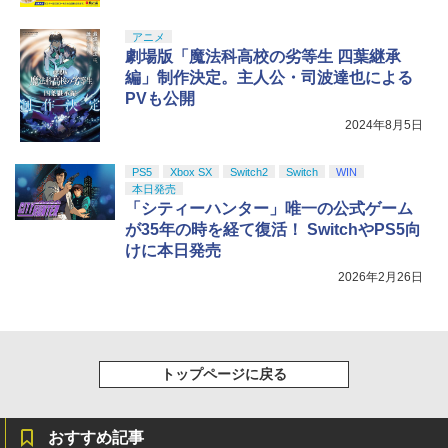
アニメ
劇場版「魔法科高校の劣等生 四葉継承
編」制作決定。主人公・司波達也による
PVも公開
2024年8月5日
PS5
Xbox SX
Switch2
Switch
WIN
本日発売
「シティーハンター」唯一の公式ゲーム
が35年の時を経て復活！ SwitchやPS5向
けに本日発売
2026年2月26日
トップページに戻る
おすすめ記事